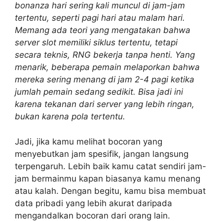
bonanza hari sering kali muncul di jam-jam
tertentu, seperti pagi hari atau malam hari.
Memang ada teori yang mengatakan bahwa
server slot memiliki siklus tertentu, tetapi
secara teknis, RNG bekerja tanpa henti. Yang
menarik, beberapa pemain melaporkan bahwa
mereka sering menang di jam 2-4 pagi ketika
jumlah pemain sedang sedikit. Bisa jadi ini
karena tekanan dari server yang lebih ringan,
bukan karena pola tertentu.
Jadi, jika kamu melihat bocoran yang
menyebutkan jam spesifik, jangan langsung
terpengaruh. Lebih baik kamu catat sendiri jam-
jam bermainmu kapan biasanya kamu menang
atau kalah. Dengan begitu, kamu bisa membuat
data pribadi yang lebih akurat daripada
mengandalkan bocoran dari orang lain.