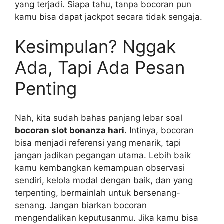
yang terjadi. Siapa tahu, tanpa bocoran pun
kamu bisa dapat jackpot secara tidak sengaja.
Kesimpulan? Nggak
Ada, Tapi Ada Pesan
Penting
Nah, kita sudah bahas panjang lebar soal
bocoran slot bonanza hari
. Intinya, bocoran
bisa menjadi referensi yang menarik, tapi
jangan jadikan pegangan utama. Lebih baik
kamu kembangkan kemampuan observasi
sendiri, kelola modal dengan baik, dan yang
terpenting, bermainlah untuk bersenang-
senang. Jangan biarkan bocoran
mengendalikan keputusanmu. Jika kamu bisa