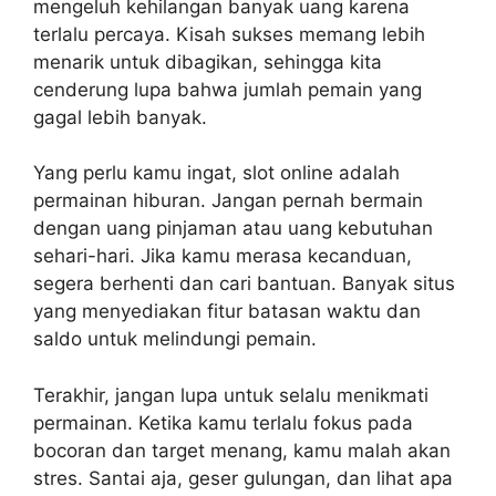
mengeluh kehilangan banyak uang karena
terlalu percaya. Kisah sukses memang lebih
menarik untuk dibagikan, sehingga kita
cenderung lupa bahwa jumlah pemain yang
gagal lebih banyak.
Yang perlu kamu ingat, slot online adalah
permainan hiburan. Jangan pernah bermain
dengan uang pinjaman atau uang kebutuhan
sehari-hari. Jika kamu merasa kecanduan,
segera berhenti dan cari bantuan. Banyak situs
yang menyediakan fitur batasan waktu dan
saldo untuk melindungi pemain.
Terakhir, jangan lupa untuk selalu menikmati
permainan. Ketika kamu terlalu fokus pada
bocoran dan target menang, kamu malah akan
stres. Santai aja, geser gulungan, dan lihat apa