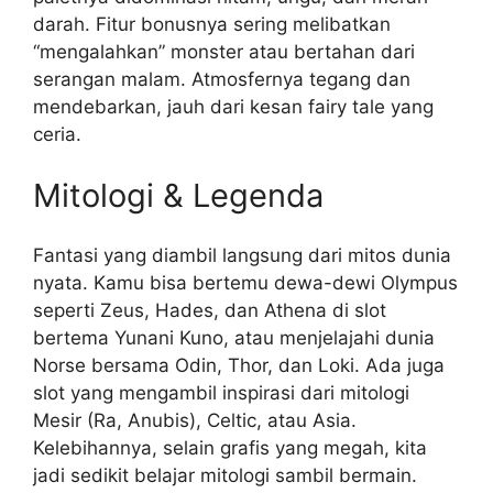
darah. Fitur bonusnya sering melibatkan
“mengalahkan” monster atau bertahan dari
serangan malam. Atmosfernya tegang dan
mendebarkan, jauh dari kesan fairy tale yang
ceria.
Mitologi & Legenda
Fantasi yang diambil langsung dari mitos dunia
nyata. Kamu bisa bertemu dewa-dewi Olympus
seperti Zeus, Hades, dan Athena di slot
bertema Yunani Kuno, atau menjelajahi dunia
Norse bersama Odin, Thor, dan Loki. Ada juga
slot yang mengambil inspirasi dari mitologi
Mesir (Ra, Anubis), Celtic, atau Asia.
Kelebihannya, selain grafis yang megah, kita
jadi sedikit belajar mitologi sambil bermain.