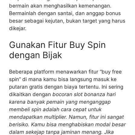
bermain akan menghasilkan kemenangan.
Bermainlah dengan santai, dan anggap bonus
besar sebagai kejutan, bukan target yang harus
dikejar.
Gunakan Fitur Buy Spin
dengan Bijak
Beberapa platform menawarkan fitur “buy free
spin” di mana kamu bisa langsung masuk ke
putaran gratis dengan biaya tertentu. Ini sering
dikaitkan dengan
bocoran slot bonanza hari
karena banyak pemain yang menganggap
membeli spin adalah cara cepat untuk
mendapatkan multiplier. Namun, fitur ini sangat
berisiko. Kamu bisa menghabiskan modal besar
dalam sekejap tanpa jaminan menang. Jika