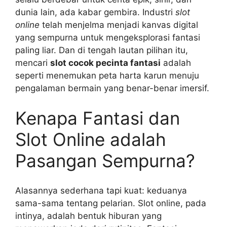
dunia lain, ada kabar gembira. Industri
slot
online
telah menjelma menjadi kanvas digital
yang sempurna untuk mengeksplorasi fantasi
paling liar. Dan di tengah lautan pilihan itu,
mencari
slot cocok pecinta fantasi
adalah
seperti menemukan peta harta karun menuju
pengalaman bermain yang benar-benar imersif.
Kenapa Fantasi dan
Slot Online adalah
Pasangan Sempurna?
Alasannya sederhana tapi kuat: keduanya
sama-sama tentang pelarian. Slot online, pada
intinya, adalah bentuk hiburan yang