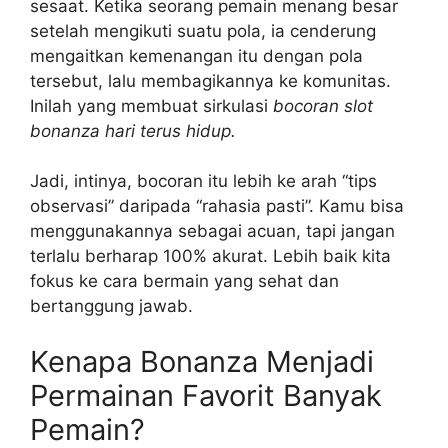
sesaat. Ketika seorang pemain menang besar
setelah mengikuti suatu pola, ia cenderung
mengaitkan kemenangan itu dengan pola
tersebut, lalu membagikannya ke komunitas.
Inilah yang membuat sirkulasi
bocoran slot
bonanza hari terus hidup.
Jadi, intinya, bocoran itu lebih ke arah “tips
observasi” daripada “rahasia pasti”. Kamu bisa
menggunakannya sebagai acuan, tapi jangan
terlalu berharap 100% akurat. Lebih baik kita
fokus ke cara bermain yang sehat dan
bertanggung jawab.
Kenapa Bonanza Menjadi
Permainan Favorit Banyak
Pemain?