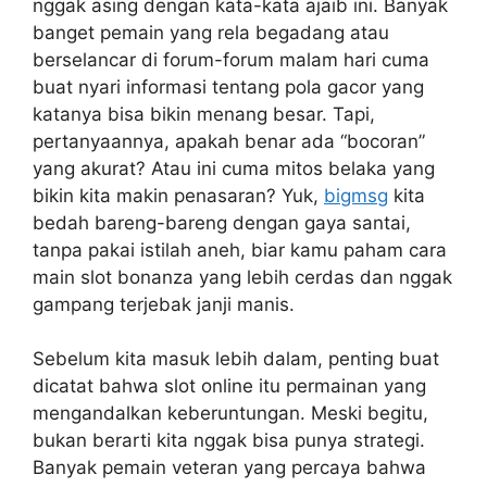
nggak asing dengan kata-kata ajaib ini. Banyak
banget pemain yang rela begadang atau
berselancar di forum-forum malam hari cuma
buat nyari informasi tentang pola gacor yang
katanya bisa bikin menang besar. Tapi,
pertanyaannya, apakah benar ada “bocoran”
yang akurat? Atau ini cuma mitos belaka yang
bikin kita makin penasaran? Yuk,
bigmsg
kita
bedah bareng-bareng dengan gaya santai,
tanpa pakai istilah aneh, biar kamu paham cara
main slot bonanza yang lebih cerdas dan nggak
gampang terjebak janji manis.
Sebelum kita masuk lebih dalam, penting buat
dicatat bahwa slot online itu permainan yang
mengandalkan keberuntungan. Meski begitu,
bukan berarti kita nggak bisa punya strategi.
Banyak pemain veteran yang percaya bahwa