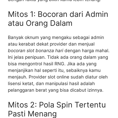
Mitos 1: Bocoran dari Admin
atau Orang Dalam
Banyak oknum yang mengaku sebagai admin
atau kerabat dekat provider dan menjual
bocoran slot bonanza hari
dengan harga mahal.
Ini jelas penipuan. Tidak ada orang dalam yang
bisa mengontrol hasil RNG. Jika ada yang
menjanjikan hal seperti itu, sebaiknya kamu
menjauh. Provider slot online sudah diatur oleh
lisensi ketat, dan manipulasi hasil adalah
pelanggaran berat yang bisa dicabut izinnya.
Mitos 2: Pola Spin Tertentu
Pasti Menang