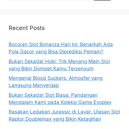
Recent Posts
Bocoran Slot Bonanza Hari Ini: Benarkah Ada
Pola Gacor yang Bisa Diprediksi Pemain?
Bukan Sekadar Hoki: Trik Menang Main Slot
yang Bikin Dompet Kamu Tersenyum
Mengenal Blood Suckers: Atmosfer yang
Langsung Menyergap
Bukan Sekadar Slot Biasa: Pandangan
Mendalam Kami pada Koleksi Game Evoplay
Rasakan Ledakan Jurassic di Layar: Ulasan Slot
Raptor Doublemax yang Bikin Ketagihan