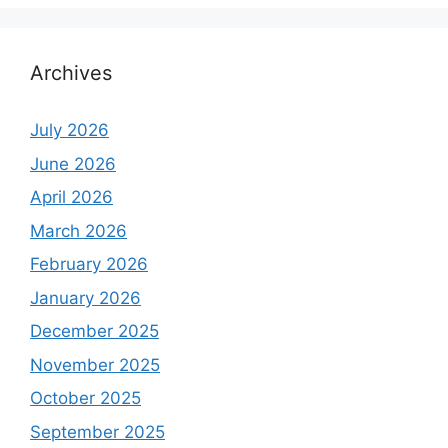
Archives
July 2026
June 2026
April 2026
March 2026
February 2026
January 2026
December 2025
November 2025
October 2025
September 2025