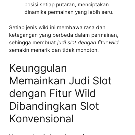
posisi setiap putaran, menciptakan
dinamika permainan yang lebih seru.
Setiap jenis wild ini membawa rasa dan
ketegangan yang berbeda dalam permainan,
sehingga membuat
judi slot dengan fitur wild
semakin menarik dan tidak monoton.
Keunggulan
Memainkan Judi Slot
dengan Fitur Wild
Dibandingkan Slot
Konvensional