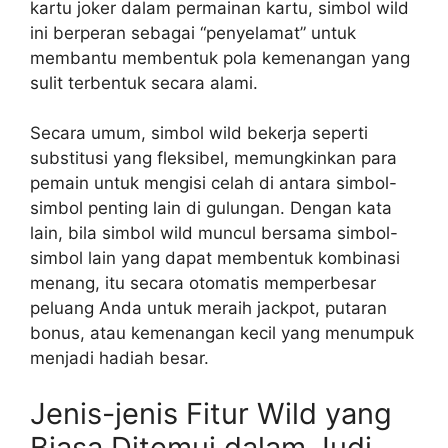
kartu joker dalam permainan kartu, simbol wild
ini berperan sebagai “penyelamat” untuk
membantu membentuk pola kemenangan yang
sulit terbentuk secara alami.
Secara umum, simbol wild bekerja seperti
substitusi yang fleksibel, memungkinkan para
pemain untuk mengisi celah di antara simbol-
simbol penting lain di gulungan. Dengan kata
lain, bila simbol wild muncul bersama simbol-
simbol lain yang dapat membentuk kombinasi
menang, itu secara otomatis memperbesar
peluang Anda untuk meraih jackpot, putaran
bonus, atau kemenangan kecil yang menumpuk
menjadi hadiah besar.
Jenis-jenis Fitur Wild yang
Biasa Ditemui dalam Judi