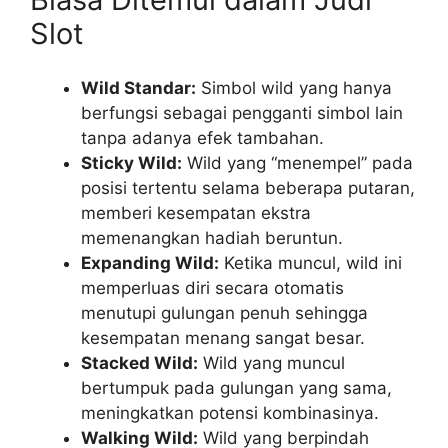
Slot
Wild Standar:
Simbol wild yang hanya
berfungsi sebagai pengganti simbol lain
tanpa adanya efek tambahan.
Sticky Wild:
Wild yang “menempel” pada
posisi tertentu selama beberapa putaran,
memberi kesempatan ekstra
memenangkan hadiah beruntun.
Expanding Wild:
Ketika muncul, wild ini
memperluas diri secara otomatis
menutupi gulungan penuh sehingga
kesempatan menang sangat besar.
Stacked Wild:
Wild yang muncul
bertumpuk pada gulungan yang sama,
meningkatkan potensi kombinasinya.
Walking Wild:
Wild yang berpindah