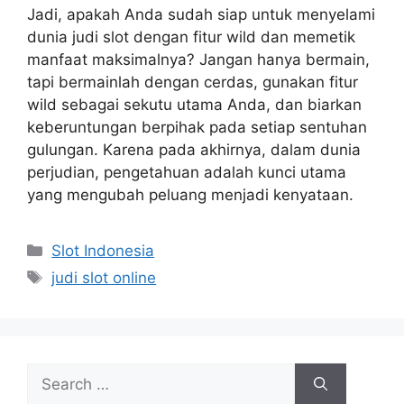
Jadi, apakah Anda sudah siap untuk menyelami
dunia judi slot dengan fitur wild dan memetik
manfaat maksimalnya? Jangan hanya bermain,
tapi bermainlah dengan cerdas, gunakan fitur
wild sebagai sekutu utama Anda, dan biarkan
keberuntungan berpihak pada setiap sentuhan
gulungan. Karena pada akhirnya, dalam dunia
perjudian, pengetahuan adalah kunci utama
yang mengubah peluang menjadi kenyataan.
Categories
Slot Indonesia
Tags
judi slot online
Search
for: