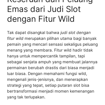
Emas dari Judi Slot
dengan Fitur Wild
Tak dapat disangkal bahwa
judi slot dengan
fitur wild
merupakan pilihan utama bagi banyak
pemain yang mencari sensasi sekaligus peluang
menang yang membara. Fitur wild hadir tidak
hanya untuk mempercantik tampilan, tapi
sebagai senjata ampuh yang membuat jalannya
permainan berubah drastis dari biasa menjadi
luar biasa. Dengan memahami fungsi wild,
mengenali jenis-jenisnya, dan menerapkan
strategi yang tepat, setiap putaran slot bisa
bertransformasi menjadi momen kemenangan
yang tak terlupakan.