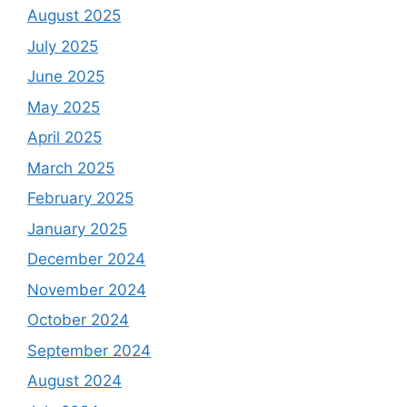
August 2025
July 2025
June 2025
May 2025
April 2025
March 2025
February 2025
January 2025
December 2024
November 2024
October 2024
September 2024
August 2024