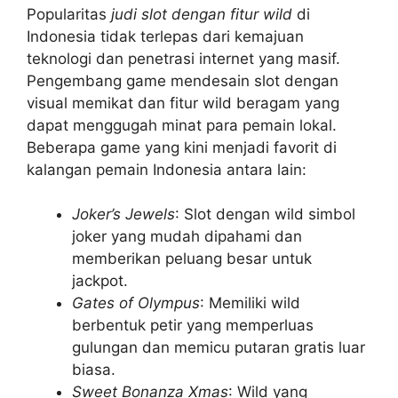
Popularitas
judi slot dengan fitur wild
di
Indonesia tidak terlepas dari kemajuan
teknologi dan penetrasi internet yang masif.
Pengembang game mendesain slot dengan
visual memikat dan fitur wild beragam yang
dapat menggugah minat para pemain lokal.
Beberapa game yang kini menjadi favorit di
kalangan pemain Indonesia antara lain:
Joker’s Jewels
: Slot dengan wild simbol
joker yang mudah dipahami dan
memberikan peluang besar untuk
jackpot.
Gates of Olympus
: Memiliki wild
berbentuk petir yang memperluas
gulungan dan memicu putaran gratis luar
biasa.
Sweet Bonanza Xmas
: Wild yang