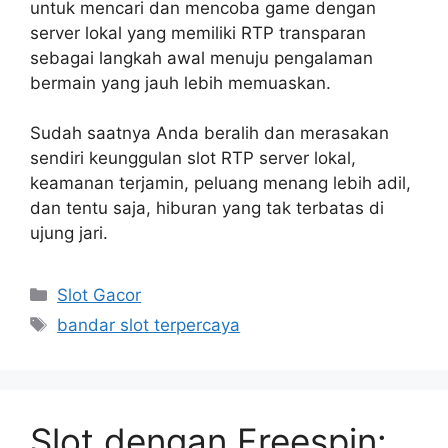
untuk mencari dan mencoba game dengan
server lokal yang memiliki RTP transparan
sebagai langkah awal menuju pengalaman
bermain yang jauh lebih memuaskan.
Sudah saatnya Anda beralih dan merasakan
sendiri keunggulan slot RTP server lokal,
keamanan terjamin, peluang menang lebih adil,
dan tentu saja, hiburan yang tak terbatas di
ujung jari.
Categories
Slot Gacor
Tags
bandar slot terpercaya
Slot dengan Freespin: