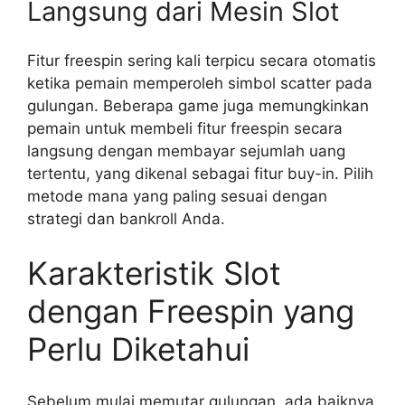
Langsung dari Mesin Slot
Fitur freespin sering kali terpicu secara otomatis
ketika pemain memperoleh simbol scatter pada
gulungan. Beberapa game juga memungkinkan
pemain untuk membeli fitur freespin secara
langsung dengan membayar sejumlah uang
tertentu, yang dikenal sebagai fitur buy-in. Pilih
metode mana yang paling sesuai dengan
strategi dan bankroll Anda.
Karakteristik Slot
dengan Freespin yang
Perlu Diketahui
Sebelum mulai memutar gulungan, ada baiknya