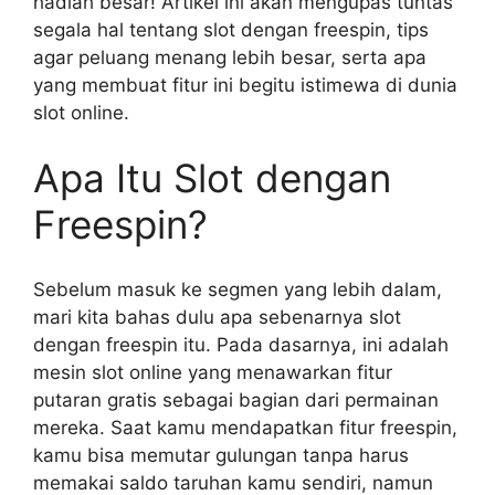
hadiah besar! Artikel ini akan mengupas tuntas
segala hal tentang slot dengan freespin, tips
agar peluang menang lebih besar, serta apa
yang membuat fitur ini begitu istimewa di dunia
slot online.
Apa Itu Slot dengan
Freespin?
Sebelum masuk ke segmen yang lebih dalam,
mari kita bahas dulu apa sebenarnya slot
dengan freespin itu. Pada dasarnya, ini adalah
mesin slot online yang menawarkan fitur
putaran gratis sebagai bagian dari permainan
mereka. Saat kamu mendapatkan fitur freespin,
kamu bisa memutar gulungan tanpa harus
memakai saldo taruhan kamu sendiri, namun