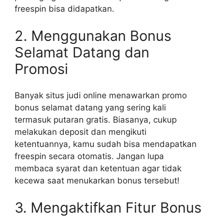
freespin bisa didapatkan.
2. Menggunakan Bonus
Selamat Datang dan
Promosi
Banyak situs judi online menawarkan promo
bonus selamat datang yang sering kali
termasuk putaran gratis. Biasanya, cukup
melakukan deposit dan mengikuti
ketentuannya, kamu sudah bisa mendapatkan
freespin secara otomatis. Jangan lupa
membaca syarat dan ketentuan agar tidak
kecewa saat menukarkan bonus tersebut!
3. Mengaktifkan Fitur Bonus