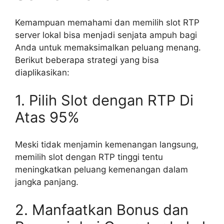
Kemampuan memahami dan memilih slot RTP
server lokal bisa menjadi senjata ampuh bagi
Anda untuk memaksimalkan peluang menang.
Berikut beberapa strategi yang bisa
diaplikasikan:
1. Pilih Slot dengan RTP Di
Atas 95%
Meski tidak menjamin kemenangan langsung,
memilih slot dengan RTP tinggi tentu
meningkatkan peluang kemenangan dalam
jangka panjang.
2. Manfaatkan Bonus dan