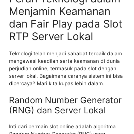
Menjamin Keamanan
dan Fair Play pada Slot
RTP Server Lokal
Teknologi telah menjadi sahabat terbaik dalam
mengawasi keadilan serta keamanan di dunia
perjudian online, termasuk pada slot dengan
server lokal. Bagaimana caranya sistem ini bisa
dipercaya? Mari kita kupas lebih dalam.
Random Number Generator
(RNG) dan Server Lokal
Inti dari permain slot online adalah algoritma