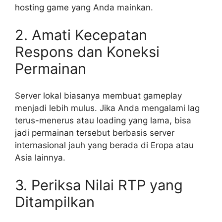
hosting game yang Anda mainkan.
2. Amati Kecepatan
Respons dan Koneksi
Permainan
Server lokal biasanya membuat gameplay
menjadi lebih mulus. Jika Anda mengalami lag
terus-menerus atau loading yang lama, bisa
jadi permainan tersebut berbasis server
internasional jauh yang berada di Eropa atau
Asia lainnya.
3. Periksa Nilai RTP yang
Ditampilkan