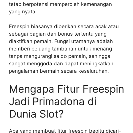
tetap berpotensi memperoleh kemenangan
yang nyata.
Freespin biasanya diberikan secara acak atau
sebagai bagian dari bonus tertentu yang
diaktifkan pemain. Fungsi utamanya adalah
memberi peluang tambahan untuk menang
tanpa mengurangi saldo pemain, sehingga
sangat menggoda dan dapat meningkatkan
pengalaman bermain secara keseluruhan.
Mengapa Fitur Freespin
Jadi Primadona di
Dunia Slot?
Apa yang membuat fitur freespin begitu dicari-