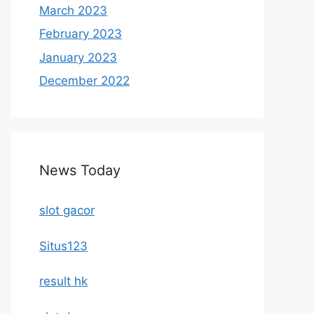
March 2023
February 2023
January 2023
December 2022
News Today
slot gacor
Situs123
result hk