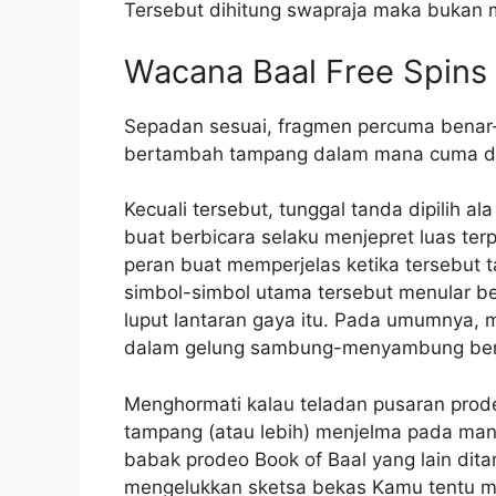
Tersebut dihitung swapraja maka bukan
Wacana Baal Free Spins
Sepadan sesuai, fragmen percuma benar-
bertambah tampang dalam mana cuma de
Kecuali tersebut, tunggal tanda dipilih 
buat berbicara selaku menjepret luas ter
peran buat memperjelas ketika tersebut 
simbol-simbol utama tersebut menular be
luput lantaran gaya itu. Pada umumnya, 
dalam gelung sambung-menyambung bermu
Menghormati kalau teladan pusaran prode
tampang (atau lebih) menjelma pada mana
babak prodeo Book of Baal yang lain di
mengelukkan sketsa bekas Kamu tentu m