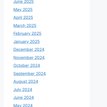
June 2025
May 2025
April 2025
March 2025
February 2025
January 2025
December 2024
November 2024
October 2024
September 2024
August 2024
July 2024
June 2024
May 2024