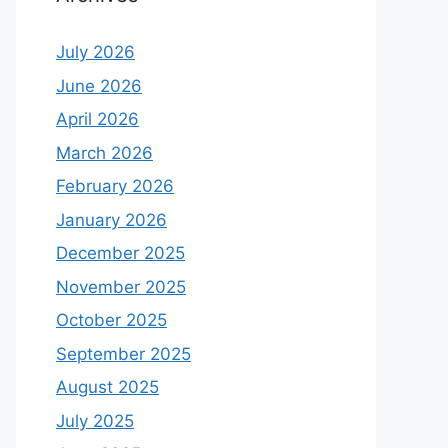
July 2026
June 2026
April 2026
March 2026
February 2026
January 2026
December 2025
November 2025
October 2025
September 2025
August 2025
July 2025