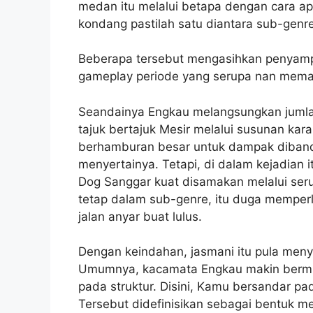
medan itu melalui betapa dengan cara a
kondang pastilah satu diantara sub-genre
Beberapa tersebut mengasihkan penyampai
gameplay periode yang serupa nan mem
Seandainya Engkau melangsungkan jumla
tajuk bertajuk Mesir melalui susunan kara
berhamburan besar untuk dampak diban
menyertainya. Tetapi, di dalam kejadian
Dog Sanggar kuat disamakan melalui serup
tetap dalam sub-genre, itu duga memperl
jalan anyar buat lulus.
Dengan keindahan, jasmani itu pula meny
Umumnya, kacamata Engkau makin bermu
pada struktur. Disini, Kamu bersandar p
Tersebut didefinisikan sebagai bentuk 