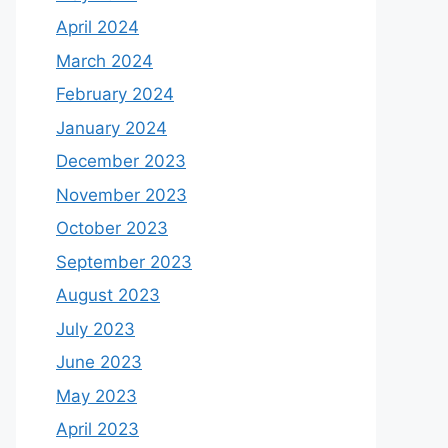
April 2024
March 2024
February 2024
January 2024
December 2023
November 2023
October 2023
September 2023
August 2023
July 2023
June 2023
May 2023
April 2023