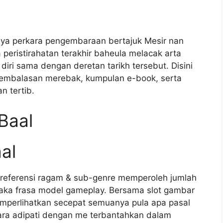
uhnya perkara pengembaraan bertajuk Mesir nan
eristirahatan terakhir baheula melacak arta
iri sama dengan deretan tarikh tersebut. Disini
embalasan merebak, kumpulan e-book, serta
n tertib.
Baal
al
preferensi ragam & sub-genre memperoleh jumlah
maka frasa model gameplay. Bersama slot gambar
emperlihatkan secepat semuanya pula apa pasal
tara adipati dengan me terbantahkan dalam