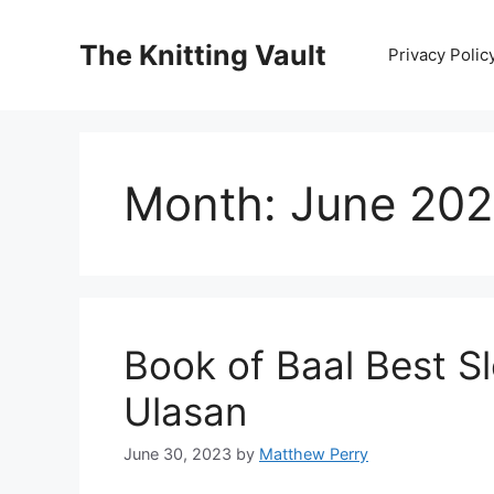
Skip
to
The Knitting Vault
Privacy Polic
content
Month:
June 20
Book of Baal Best S
Ulasan
June 30, 2023
by
Matthew Perry