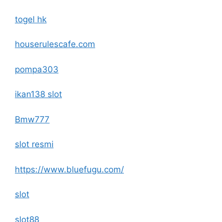
togel hk
houserulescafe.com
pompa303
ikan138 slot
Bmw777
slot resmi
https://www.bluefugu.com/
slot
slot88