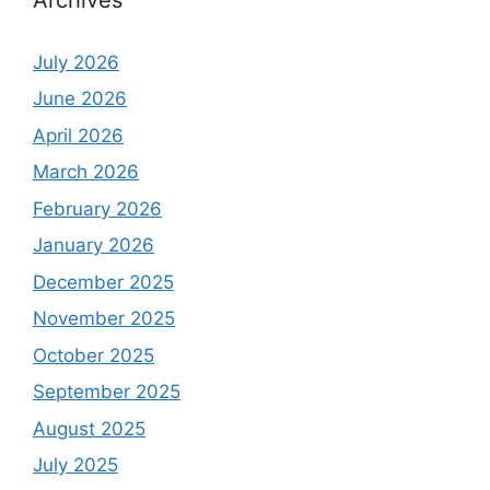
July 2026
June 2026
April 2026
March 2026
February 2026
January 2026
December 2025
November 2025
October 2025
September 2025
August 2025
July 2025