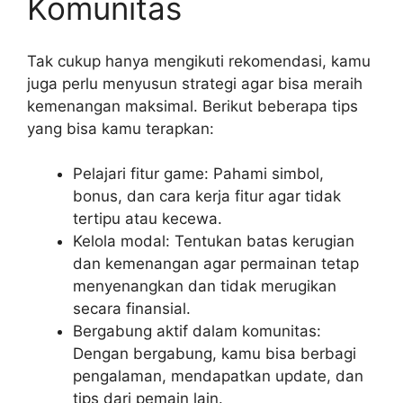
Komunitas
Tak cukup hanya mengikuti rekomendasi, kamu
juga perlu menyusun strategi agar bisa meraih
kemenangan maksimal. Berikut beberapa tips
yang bisa kamu terapkan:
Pelajari fitur game: Pahami simbol,
bonus, dan cara kerja fitur agar tidak
tertipu atau kecewa.
Kelola modal: Tentukan batas kerugian
dan kemenangan agar permainan tetap
menyenangkan dan tidak merugikan
secara finansial.
Bergabung aktif dalam komunitas:
Dengan bergabung, kamu bisa berbagi
pengalaman, mendapatkan update, dan
tips dari pemain lain.