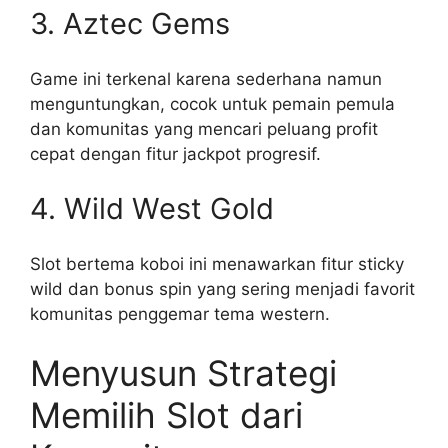
3. Aztec Gems
Game ini terkenal karena sederhana namun
menguntungkan, cocok untuk pemain pemula
dan komunitas yang mencari peluang profit
cepat dengan fitur jackpot progresif.
4. Wild West Gold
Slot bertema koboi ini menawarkan fitur sticky
wild dan bonus spin yang sering menjadi favorit
komunitas penggemar tema western.
Menyusun Strategi
Memilih Slot dari