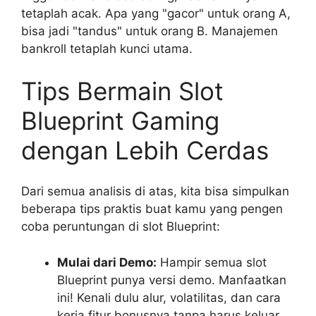
tetaplah acak. Apa yang "gacor" untuk orang A,
bisa jadi "tandus" untuk orang B. Manajemen
bankroll tetaplah kunci utama.
Tips Bermain Slot
Blueprint Gaming
dengan Lebih Cerdas
Dari semua analisis di atas, kita bisa simpulkan
beberapa tips praktis buat kamu yang pengen
coba peruntungan di slot Blueprint:
Mulai dari Demo:
Hampir semua slot
Blueprint punya versi demo. Manfaatkan
ini! Kenali dulu alur, volatilitas, dan cara
kerja fitur bonusnya tanpa harus keluar