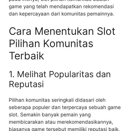
game yang telah mendapatkan rekomendasi
dan kepercayaan dari komunitas pemainnya.
Cara Menentukan Slot
Pilihan Komunitas
Terbaik
1. Melihat Popularitas dan
Reputasi
Pilihan komunitas seringkali didasari oleh
seberapa populer dan terpercaya sebuah game
slot. Semakin banyak pemain yang
membicarakan atau merekomendasikannya,
biasanya game tersebut memiliki reputasi baik.