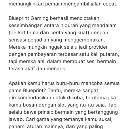
memungkinkan pemain mengambil jalan cepat.
Blueprint Gaming berhasil menciptakan
keseimbangan antara hiburan yang mendalam
(berkat tema dan cerita yang kuat) dengan
sensasi perjudian yang menggembirakan.
Mereka mungkin nggak selalu jadi provider
dengan pembayaran terbesar satu kali putaran,
tapi mereka ahli dalam membuat sesi bermain
terasa aktif dan menarik.
Apakah kamu harus buru-buru mencoba semua
game Blueprint? Tentu, mereka sangat
direkomendasikan untuk dicoba, terutama jika
kamu bosan dengan slot yang itu-itu saja. Tapi,
selalu bawa prinsip bermain yang bertanggung
jawab. Cari game yang temanya kamu sukai,
pahami aturan mainnya, dan yang paling