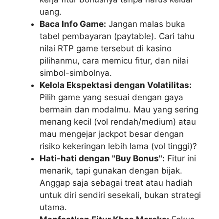
uang.
Baca Info Game:
Jangan malas buka
tabel pembayaran (paytable). Cari tahu
nilai RTP game tersebut di kasino
pilihanmu, cara memicu fitur, dan nilai
simbol-simbolnya.
Kelola Ekspektasi dengan Volatilitas:
Pilih game yang sesuai dengan gaya
bermain dan modalmu. Mau yang sering
menang kecil (vol rendah/medium) atau
mau mengejar jackpot besar dengan
risiko kekeringan lebih lama (vol tinggi)?
Hati-hati dengan "Buy Bonus":
Fitur ini
menarik, tapi gunakan dengan bijak.
Anggap saja sebagai treat atau hadiah
untuk diri sendiri sesekali, bukan strategi
utama.