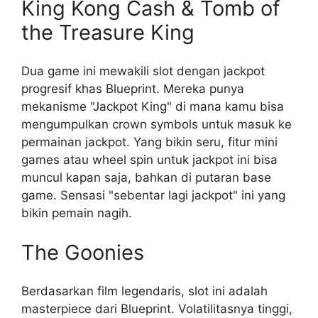
King Kong Cash & Tomb of
the Treasure King
Dua game ini mewakili slot dengan jackpot
progresif khas Blueprint. Mereka punya
mekanisme "Jackpot King" di mana kamu bisa
mengumpulkan crown symbols untuk masuk ke
permainan jackpot. Yang bikin seru, fitur mini
games atau wheel spin untuk jackpot ini bisa
muncul kapan saja, bahkan di putaran base
game. Sensasi "sebentar lagi jackpot" ini yang
bikin pemain nagih.
The Goonies
Berdasarkan film legendaris, slot ini adalah
masterpiece dari Blueprint. Volatilitasnya tinggi,