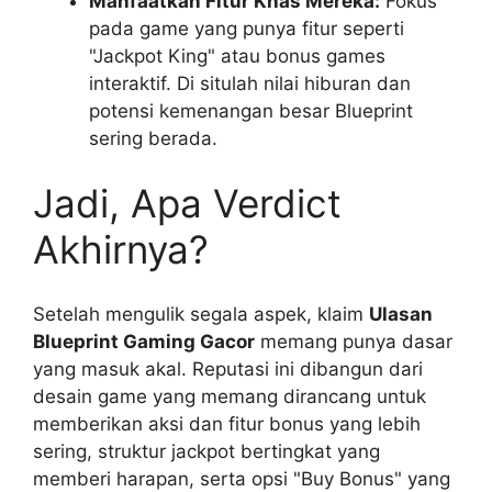
Manfaatkan Fitur Khas Mereka:
Fokus
pada game yang punya fitur seperti
"Jackpot King" atau bonus games
interaktif. Di situlah nilai hiburan dan
potensi kemenangan besar Blueprint
sering berada.
Jadi, Apa Verdict
Akhirnya?
Setelah mengulik segala aspek, klaim
Ulasan
Blueprint Gaming Gacor
memang punya dasar
yang masuk akal. Reputasi ini dibangun dari
desain game yang memang dirancang untuk
memberikan aksi dan fitur bonus yang lebih
sering, struktur jackpot bertingkat yang
memberi harapan, serta opsi "Buy Bonus" yang