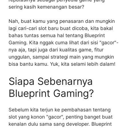
sering kasih kemenangan besar?
Nah, buat kamu yang penasaran dan mungkin
lagi cari-cari slot baru buat dicoba, kita bakal
bahas tuntas semua hal tentang Blueprint
Gaming. Kita nggak cuma lihat dari sisi "gacor"-
nya aja, tapi juga dari kualitas game, fitur
unggulan, sampai strategi main yang mungkin
bisa bantu kamu. Yuk, kita selami lebih dalam!
Siapa Sebenarnya
Blueprint Gaming?
Sebelum kita terjun ke pembahasan tentang
slot yang konon "gacor", penting banget buat
kenalan dulu sama sang developer. Blueprint