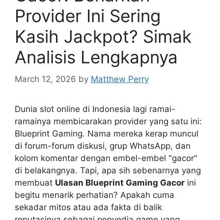
Provider Ini Sering
Kasih Jackpot? Simak
Analisis Lengkapnya
March 12, 2026
by
Matthew Perry
Dunia slot online di Indonesia lagi ramai-
ramainya membicarakan provider yang satu ini:
Blueprint Gaming. Nama mereka kerap muncul
di forum-forum diskusi, grup WhatsApp, dan
kolom komentar dengan embel-embel "gacor"
di belakangnya. Tapi, apa sih sebenarnya yang
membuat
Ulasan Blueprint Gaming Gacor
ini
begitu menarik perhatian? Apakah cuma
sekadar mitos atau ada fakta di balik
reputasinya sebagai penyedia game yang