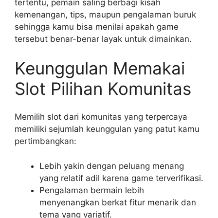
tertentu, pemain saling berbagi kisah
kemenangan, tips, maupun pengalaman buruk
sehingga kamu bisa menilai apakah game
tersebut benar-benar layak untuk dimainkan.
Keunggulan Memakai
Slot Pilihan Komunitas
Memilih slot dari komunitas yang terpercaya
memiliki sejumlah keunggulan yang patut kamu
pertimbangkan:
Lebih yakin dengan peluang menang
yang relatif adil karena game terverifikasi.
Pengalaman bermain lebih
menyenangkan berkat fitur menarik dan
tema yang variatif.