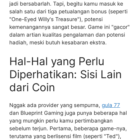
jadi bersabarlah. Tapi, begitu kamu masuk ke
salah satu dari tiga petualangan bonus (seperti
"One-Eyed Willy's Treasure"), potensi
kemenangannya sangat besar. Game ini "gacor"
dalam artian kualitas pengalaman dan potensi
hadiah, meski butuh kesabaran ekstra.
Hal-Hal yang Perlu
Diperhatikan: Sisi Lain
dari Coin
Nggak ada provider yang sempurna,
gula 77
dan Blueprint Gaming juga punya beberapa hal
yang mungkin perlu kamu pertimbangkan
sebelum terjun. Pertama, beberapa game-nya,
terutama yang berlisensi film (seperti "Ted"),