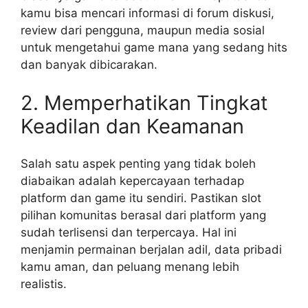
kamu bisa mencari informasi di forum diskusi,
review dari pengguna, maupun media sosial
untuk mengetahui game mana yang sedang hits
dan banyak dibicarakan.
2. Memperhatikan Tingkat
Keadilan dan Keamanan
Salah satu aspek penting yang tidak boleh
diabaikan adalah kepercayaan terhadap
platform dan game itu sendiri. Pastikan slot
pilihan komunitas berasal dari platform yang
sudah terlisensi dan terpercaya. Hal ini
menjamin permainan berjalan adil, data pribadi
kamu aman, dan peluang menang lebih
realistis.