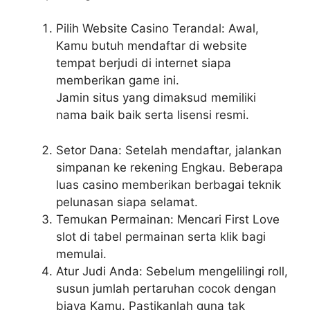
Pilih Website Casino Terandal: Awal,
Kamu butuh mendaftar di website
tempat berjudi di internet siapa
memberikan game ini.
Jamin situs yang dimaksud memiliki
nama baik baik serta lisensi resmi.
Setor Dana: Setelah mendaftar, jalankan
simpanan ke rekening Engkau. Beberapa
luas casino memberikan berbagai teknik
pelunasan siapa selamat.
Temukan Permainan: Mencari First Love
slot di tabel permainan serta klik bagi
memulai.
Atur Judi Anda: Sebelum mengelilingi roll,
susun jumlah pertaruhan cocok dengan
biaya Kamu. Pastikanlah guna tak