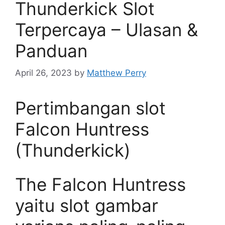
Thunderkick Slot
Terpercaya – Ulasan &
Panduan
April 26, 2023
by
Matthew Perry
Pertimbangan slot
Falcon Huntress
(Thunderkick)
The Falcon Huntress
yaitu slot gambar