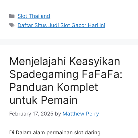
Categories
Slot Thailand
Tags
Daftar Situs Judi Slot Gacor Hari Ini
Menjelajahi Keasyikan
Spadegaming FaFaFa:
Panduan Komplet
untuk Pemain
February 17, 2025
by
Matthew Perry
Di Dalam alam permainan slot daring,