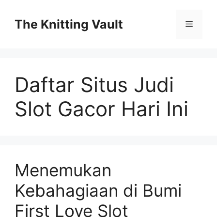
Skip
to
The Knitting Vault
Menu
content
Daftar Situs Judi
Slot Gacor Hari Ini
Menemukan
Kebahagiaan di Bumi
First Love Slot