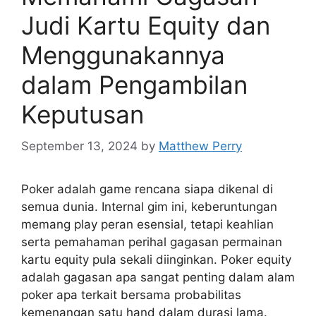
Judi Kartu Equity dan
Menggunakannya
dalam Pengambilan
Keputusan
September 13, 2024
by
Matthew Perry
Poker adalah game rencana siapa dikenal di
semua dunia. Internal gim ini, keberuntungan
memang play peran esensial, tetapi keahlian
serta pemahaman perihal gagasan permainan
kartu equity pula sekali diinginkan. Poker equity
adalah gagasan apa sangat penting dalam alam
poker apa terkait bersama probabilitas
kemenangan satu hand dalam durasi lama.