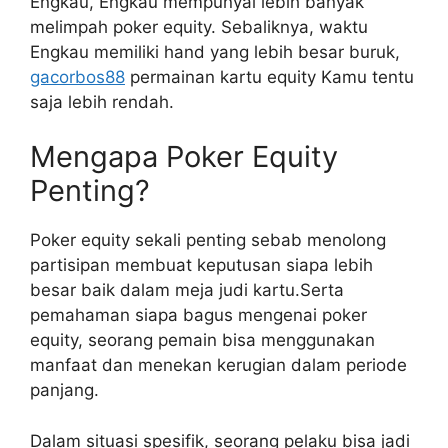
Engkau, Engkau mempunyai lebih banyak
melimpah poker equity. Sebaliknya, waktu
Engkau memiliki hand yang lebih besar buruk,
gacorbos88
permainan kartu equity Kamu tentu
saja lebih rendah.
Mengapa Poker Equity
Penting?
Poker equity sekali penting sebab menolong
partisipan membuat keputusan siapa lebih
besar baik dalam meja judi kartu.Serta
pemahaman siapa bagus mengenai poker
equity, seorang pemain bisa menggunakan
manfaat dan menekan kerugian dalam periode
panjang.
Dalam situasi spesifik, seorang pelaku bisa jadi