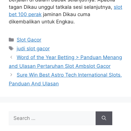
tagan Dikau unggul tatkala sesi selanjutnya,
slot
bet 100 perak
jaminan Dikau cuma
dikembalikan untuk Engkau.
Categories
Slot Gacor
Tags
judi slot gacor
Word of the Year Betting > Panduan Menang
and Ulasan Pertaruhan Slot Ambslot Gacor
Sure Win Best Astro Tech International Slots,
Panduan And Ulasan
Search
for: