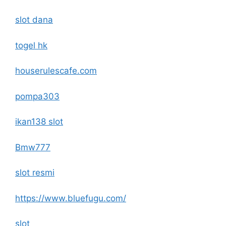
slot dana
togel hk
houserulescafe.com
pompa303
ikan138 slot
Bmw777
slot resmi
https://www.bluefugu.com/
slot