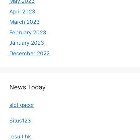
May 2023
April 2023
March 2023
February 2023
January 2023
December 2022
News Today
slot gacor
Situs123
result hk