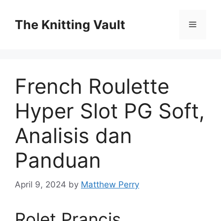
Skip
to
The Knitting Vault
Menu
content
French Roulette
Hyper Slot PG Soft,
Analisis dan
Panduan
April 9, 2024
by
Matthew Perry
Rolet Prancis