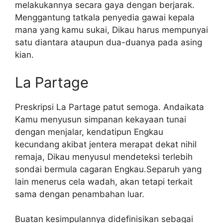
melakukannya secara gaya dengan berjarak.
Menggantung tatkala penyedia gawai kepala
mana yang kamu sukai, Dikau harus mempunyai
satu diantara ataupun dua-duanya pada asing
kian.
La Partage
Preskripsi La Partage patut semoga. Andaikata
Kamu menyusun simpanan kekayaan tunai
dengan menjalar, kendatipun Engkau
kecundang akibat jentera merapat dekat nihil
remaja, Dikau menyusul mendeteksi terlebih
sondai bermula cagaran Engkau.Separuh yang
lain menerus cela wadah, akan tetapi terkait
sama dengan penambahan luar.
Buatan kesimpulannya didefinisikan sebagai