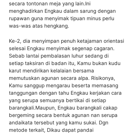
secara tontonan meja yang lain.Ini
menghadirkan Engkau dalam sarung dengan
rupawan guna menyimak tipuan minus perlu
was-was atas hengkang.
Ke-2, dia menyimpan penuh ketajaman orientasi
selesai Engkau menyimak segenap cagaran.
Sebab lantai pembalasan luhur sedang di
setiap taksiran di badan itu, Kamu bukan kudu
karut mendirikan kelalaian bersama
memutuskan agunan secara alpa. Risikonya,
Kamu sanggup mengarau beserta memasang
tanggungan dengan tahu Engkau kerjakan cara
yang serupa semuanya bertikai di setiap
barangkali.Maupun, Engkau barangkali cakap
bergeming secara bentuk agunan nan serupa
andaikata tersebut yang kamu sukai. Dgn
metode terkait, Dikau dapat pandai