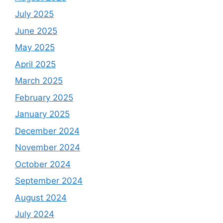
July 2025
June 2025
May 2025
April 2025
March 2025
February 2025
January 2025
December 2024
November 2024
October 2024
September 2024
August 2024
July 2024