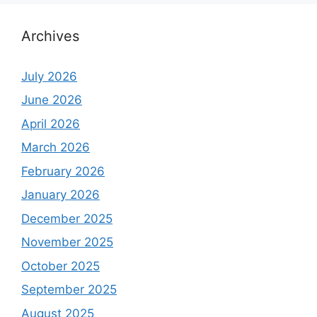
Archives
July 2026
June 2026
April 2026
March 2026
February 2026
January 2026
December 2025
November 2025
October 2025
September 2025
August 2025