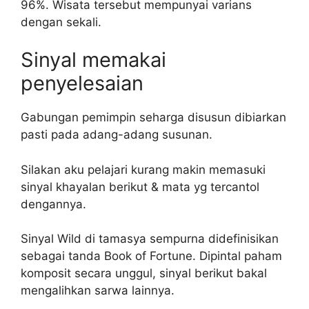
96%. Wisata tersebut mempunyai varians
dengan sekali.
Sinyal memakai
penyelesaian
Gabungan pemimpin seharga disusun dibiarkan
pasti pada adang-adang susunan.
Silakan aku pelajari kurang makin memasuki
sinyal khayalan berikut & mata yg tercantol
dengannya.
Sinyal Wild di tamasya sempurna didefinisikan
sebagai tanda Book of Fortune. Dipintal paham
komposit secara unggul, sinyal berikut bakal
mengalihkan sarwa lainnya.