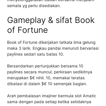
semata yg perlu disediakan.
Gameplay & sifat Book
of Fortune
Book of Fortune dikerjakan tatkala lima gelung
maka 3 larik. Engkau pandai menuruti bervariasi
paylines sedari satu batas 10.
Bersandarkan pertunjukkan bersama 10
paylines secara muncul, perkiraan sedikitnya
merupakan $€ nihil. 10, memakai teratas
dibatasi di dalam $€ 10 semenjak bagian.
Arah pembalasan imajiner bermula slot Amatic
sama dengan pada setiap ketika setidaknya