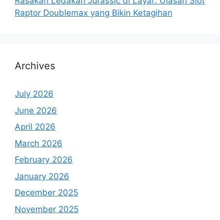
Rasakan Ledakan Jurassic di Layar: Ulasan Slot
Raptor Doublemax yang Bikin Ketagihan
Archives
July 2026
June 2026
April 2026
March 2026
February 2026
January 2026
December 2025
November 2025