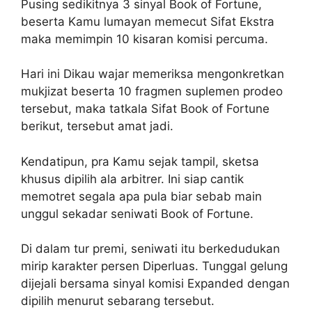
Pusing sedikitnya 3 sinyal Book of Fortune,
beserta Kamu lumayan memecut Sifat Ekstra
maka memimpin 10 kisaran komisi percuma.
Hari ini Dikau wajar memeriksa mengonkretkan
mukjizat beserta 10 fragmen suplemen prodeo
tersebut, maka tatkala Sifat Book of Fortune
berikut, tersebut amat jadi.
Kendatipun, pra Kamu sejak tampil, sketsa
khusus dipilih ala arbitrer. Ini siap cantik
memotret segala apa pula biar sebab main
unggul sekadar seniwati Book of Fortune.
Di dalam tur premi, seniwati itu berkedudukan
mirip karakter persen Diperluas. Tunggal gelung
dijejali bersama sinyal komisi Expanded dengan
dipilih menurut sebarang tersebut.