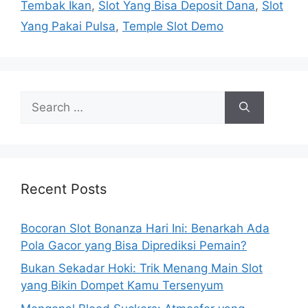
Tembak Ikan
,
Slot Yang Bisa Deposit Dana
,
Slot
Yang Pakai Pulsa
,
Temple Slot Demo
Search
for:
Recent Posts
Bocoran Slot Bonanza Hari Ini: Benarkah Ada
Pola Gacor yang Bisa Diprediksi Pemain?
Bukan Sekadar Hoki: Trik Menang Main Slot
yang Bikin Dompet Kamu Tersenyum