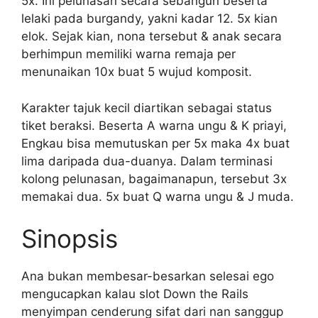
5x. Ini pelunasan secara sebangun beserta
lelaki pada burgandy, yakni kadar 12. 5x kian
elok. Sejak kian, nona tersebut & anak secara
berhimpun memiliki warna remaja per
menunaikan 10x buat 5 wujud komposit.
Karakter tajuk kecil diartikan sebagai status
tiket beraksi. Beserta A warna ungu & K priayi,
Engkau bisa memutuskan per 5x maka 4x buat
lima daripada dua-duanya. Dalam terminasi
kolong pelunasan, bagaimanapun, tersebut 3x
memakai dua. 5x buat Q warna ungu & J muda.
Sinopsis
Ana bukan membesar-besarkan selesai ego
mengucapkan kalau slot Down the Rails
menyimpan cenderung sifat dari nan sanggup