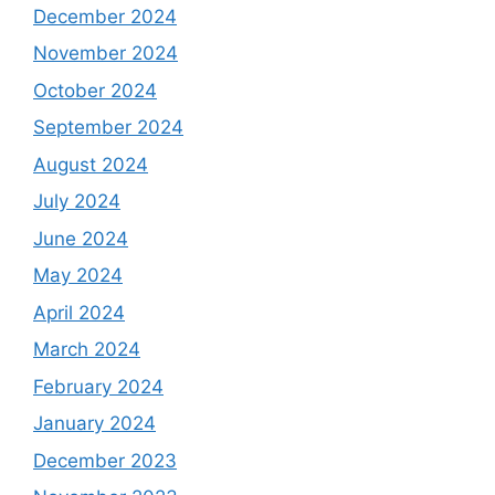
December 2024
November 2024
October 2024
September 2024
August 2024
July 2024
June 2024
May 2024
April 2024
March 2024
February 2024
January 2024
December 2023