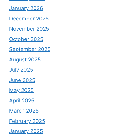
January 2026
December 2025
November 2025
October 2025
September 2025
August 2025
July 2025
June 2025
May 2025
April 2025
March 2025
February 2025
January 2025