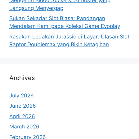
Mengenal Blood Suckers: Atmosfer yang
Langsung Menyergap
Bukan Sekadar Slot Biasa: Pandangan
Mendalam Kami pada Koleksi Game Evoplay
Rasakan Ledakan Jurassic di Layar: Ulasan Slot
Raptor Doublemax yang Bikin Ketagihan
Archives
July 2026
June 2026
April 2026
March 2026
February 2026