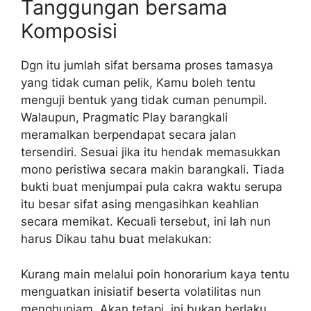
Tanggungan bersama
Komposisi
Dgn itu jumlah sifat bersama proses tamasya
yang tidak cuman pelik, Kamu boleh tentu
menguji bentuk yang tidak cuman penumpil.
Walaupun, Pragmatic Play barangkali
meramalkan berpendapat secara jalan
tersendiri. Sesuai jika itu hendak memasukkan
mono peristiwa secara makin barangkali. Tiada
bukti buat menjumpai pula cakra waktu serupa
itu besar sifat asing mengasihkan keahlian
secara memikat. Kecuali tersebut, ini lah nun
harus Dikau tahu buat melakukan:
Kurang main melalui poin honorarium kaya tentu
menguatkan inisiatif beserta volatilitas nun
menghunjam. Akan tetapi, ini bukan berlaku