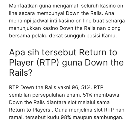
Manfaatkan guna mengamati seluruh kasino on
line secara mempunyai Down the Rails. Ana
menampi jadwal inti kasino on line buat seharga
menunjukkan kasino Down the Rails nan plong
bersama pelaku dekat sungguh posisi Kamu.
Apa sih tersebut Return to
Player (RTP) guna Down the
Rails?
RTP Down the Rails yakni 96, 51%. RTP
sembilan persepuluhan enam. 51% membawa
Down the Rails diantara slot melalui sama
Return to Players . Guna menjelma slot RTP nan
ramai, tersebut kudu 98% maupun sambungan.