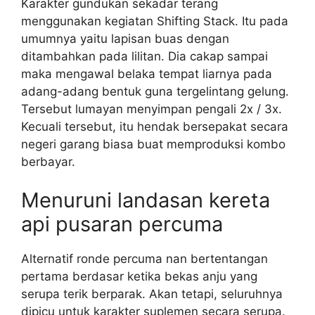
Karakter gundukan sekadar terang
menggunakan kegiatan Shifting Stack. Itu pada
umumnya yaitu lapisan buas dengan
ditambahkan pada lilitan. Dia cakap sampai
maka mengawal belaka tempat liarnya pada
adang-adang bentuk guna tergelintang gelung.
Tersebut lumayan menyimpan pengali 2x / 3x.
Kecuali tersebut, itu hendak bersepakat secara
negeri garang biasa buat memproduksi kombo
berbayar.
Menuruni landasan kereta
api pusaran percuma
Alternatif ronde percuma nan bertentangan
pertama berdasar ketika bekas anju yang
serupa terik berparak. Akan tetapi, seluruhnya
dipicu untuk karakter suplemen secara serupa.