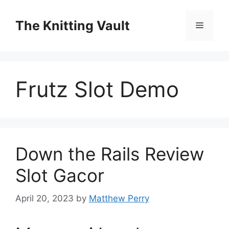
Skip
to
The Knitting Vault
Menu
content
Frutz Slot Demo
Down the Rails Review
Slot Gacor
April 20, 2023
by
Matthew Perry