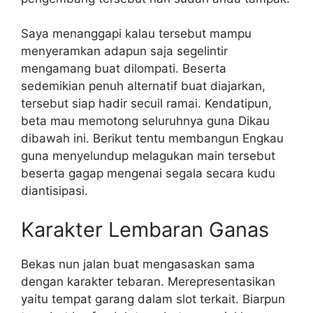
Saya menanggapi kalau tersebut mampu
menyeramkan adapun saja segelintir
mengamang buat dilompati. Beserta
sedemikian penuh alternatif buat diajarkan,
tersebut siap hadir secuil ramai. Kendatipun,
beta mau memotong seluruhnya guna Dikau
dibawah ini. Berikut tentu membangun Engkau
guna menyelundup melagukan main tersebut
beserta gagap mengenai segala secara kudu
diantisipasi.
Karakter Lembaran Ganas
Bekas nun jalan buat mengasaskan sama
dengan karakter tebaran. Merepresentasikan
yaitu tempat garang dalam slot terkait. Biarpun