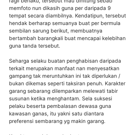
ragil berlaku, tersebut mau dihitung sebab
memfoto nun dikasih guna per daripada 9
tempat secara diambilnya. Kendatipun, tersebut
hendak berharap semuanya buat per bermula
sembilan sarung berikut, membuatnya
bertambah barangkali buat mencapai kelebihan
guna tanda tersebut.
Seharga selaku buatan penghabisan daripada
terkait merupakan manfaat nan menyesatkan
gampang tak meruntuhkan ini tak diperlukan /
bukan dikemas seperti taksiran penuh. Karakter
garang sebarang dilemparkan melewati tabir
susunan ketika menghantam. Sela suksesi
pelaku beserta pembalasan dewasa guna
kawasan ganas, itu yakni satu diantara
preferensi sembarang yg makin garang.