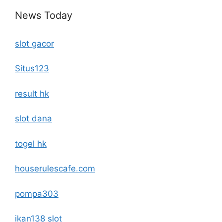
News Today
slot gacor
Situs123
result hk
slot dana
togel hk
houserulescafe.com
pompa303
ikan138 slot