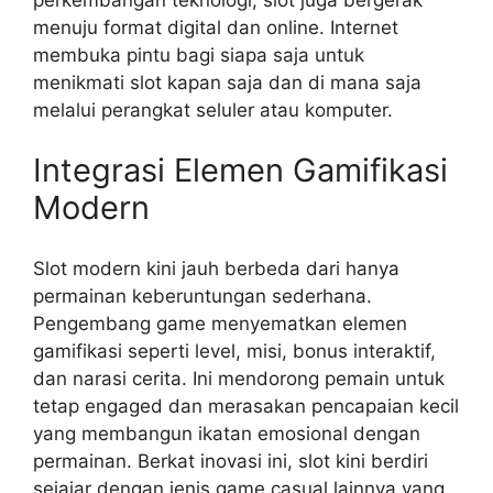
menuju format digital dan online. Internet
membuka pintu bagi siapa saja untuk
menikmati slot kapan saja dan di mana saja
melalui perangkat seluler atau komputer.
Integrasi Elemen Gamifikasi
Modern
Slot modern kini jauh berbeda dari hanya
permainan keberuntungan sederhana.
Pengembang game menyematkan elemen
gamifikasi seperti level, misi, bonus interaktif,
dan narasi cerita. Ini mendorong pemain untuk
tetap engaged dan merasakan pencapaian kecil
yang membangun ikatan emosional dengan
permainan. Berkat inovasi ini, slot kini berdiri
sejajar dengan jenis game casual lainnya yang