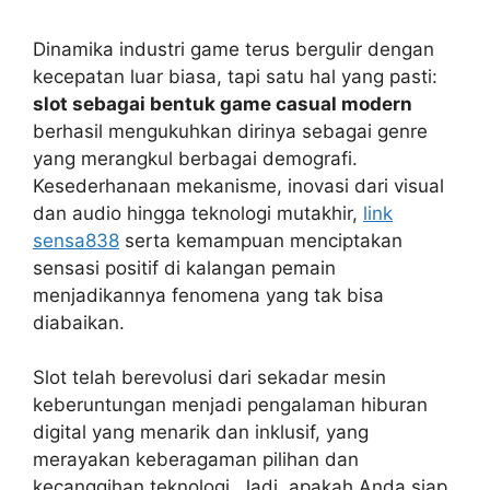
Dinamika industri game terus bergulir dengan
kecepatan luar biasa, tapi satu hal yang pasti:
slot sebagai bentuk game casual modern
berhasil mengukuhkan dirinya sebagai genre
yang merangkul berbagai demografi.
Kesederhanaan mekanisme, inovasi dari visual
dan audio hingga teknologi mutakhir,
link
sensa838
serta kemampuan menciptakan
sensasi positif di kalangan pemain
menjadikannya fenomena yang tak bisa
diabaikan.
Slot telah berevolusi dari sekadar mesin
keberuntungan menjadi pengalaman hiburan
digital yang menarik dan inklusif, yang
merayakan keberagaman pilihan dan
kecanggihan teknologi. Jadi, apakah Anda siap