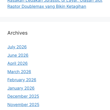
Rasakan Ledakan Jurassic di Layar: Ulasan Slot
Raptor Doublemax yang Bikin Ketagihan
Archives
July 2026
June 2026
April 2026
March 2026
February 2026
January 2026
December 2025
November 2025