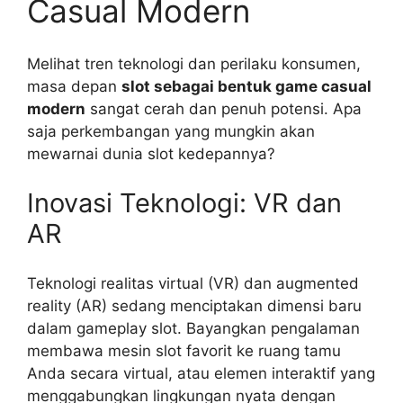
Casual Modern
Melihat tren teknologi dan perilaku konsumen,
masa depan
slot sebagai bentuk game casual
modern
sangat cerah dan penuh potensi. Apa
saja perkembangan yang mungkin akan
mewarnai dunia slot kedepannya?
Inovasi Teknologi: VR dan
AR
Teknologi realitas virtual (VR) dan augmented
reality (AR) sedang menciptakan dimensi baru
dalam gameplay slot. Bayangkan pengalaman
membawa mesin slot favorit ke ruang tamu
Anda secara virtual, atau elemen interaktif yang
menggabungkan lingkungan nyata dengan