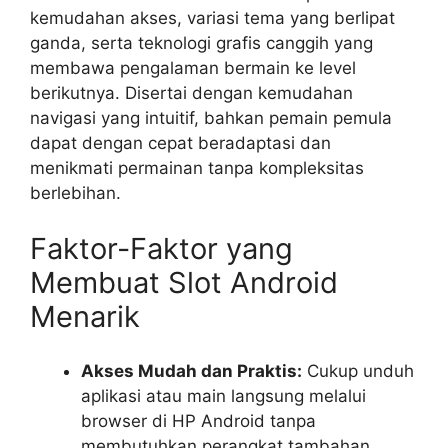
kemudahan akses, variasi tema yang berlipat
ganda, serta teknologi grafis canggih yang
membawa pengalaman bermain ke level
berikutnya. Disertai dengan kemudahan
navigasi yang intuitif, bahkan pemain pemula
dapat dengan cepat beradaptasi dan
menikmati permainan tanpa kompleksitas
berlebihan.
Faktor-Faktor yang
Membuat Slot Android
Menarik
Akses Mudah dan Praktis:
Cukup unduh
aplikasi atau main langsung melalui
browser di HP Android tanpa
membutuhkan perangkat tambahan.