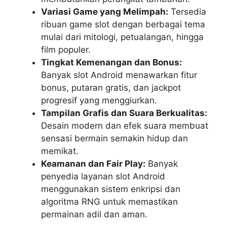
Variasi Game yang Melimpah:
Tersedia
ribuan game slot dengan berbagai tema
mulai dari mitologi, petualangan, hingga
film populer.
Tingkat Kemenangan dan Bonus:
Banyak slot Android menawarkan fitur
bonus, putaran gratis, dan jackpot
progresif yang menggiurkan.
Tampilan Grafis dan Suara Berkualitas:
Desain modern dan efek suara membuat
sensasi bermain semakin hidup dan
memikat.
Keamanan dan Fair Play:
Banyak
penyedia layanan slot Android
menggunakan sistem enkripsi dan
algoritma RNG untuk memastikan
permainan adil dan aman.