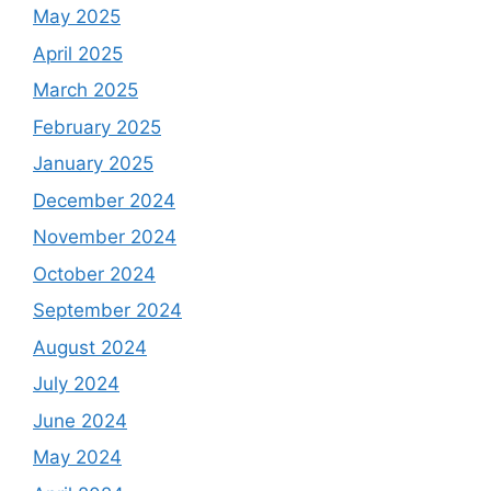
May 2025
April 2025
March 2025
February 2025
January 2025
December 2024
November 2024
October 2024
September 2024
August 2024
July 2024
June 2024
May 2024