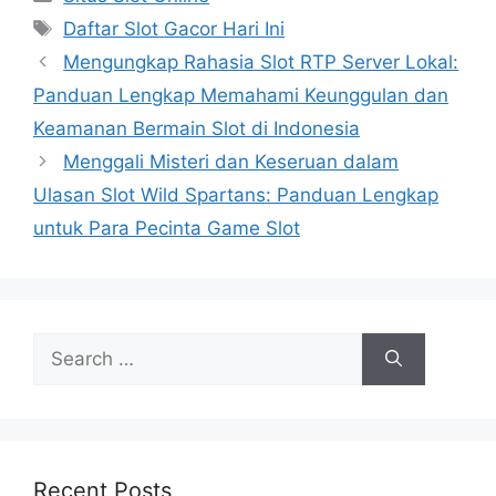
Tags
Daftar Slot Gacor Hari Ini
Mengungkap Rahasia Slot RTP Server Lokal:
Panduan Lengkap Memahami Keunggulan dan
Keamanan Bermain Slot di Indonesia
Menggali Misteri dan Keseruan dalam
Ulasan Slot Wild Spartans: Panduan Lengkap
untuk Para Pecinta Game Slot
Search
for:
Recent Posts