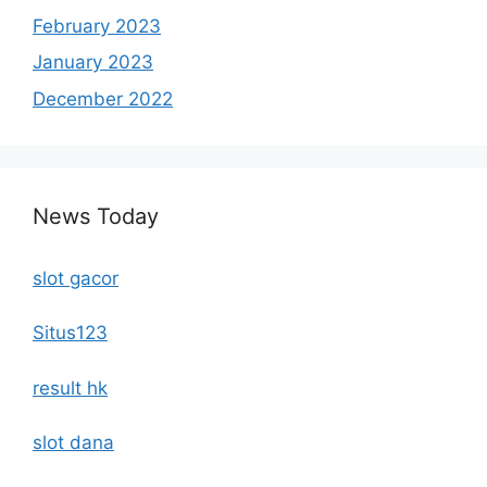
February 2023
January 2023
December 2022
News Today
slot gacor
Situs123
result hk
slot dana