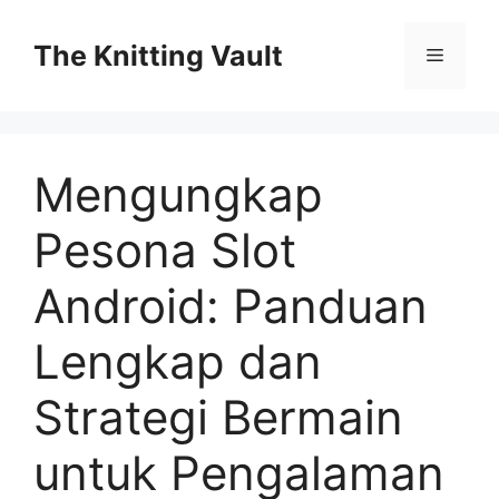
Skip
to
The Knitting Vault
Menu
content
Mengungkap
Pesona Slot
Android: Panduan
Lengkap dan
Strategi Bermain
untuk Pengalaman