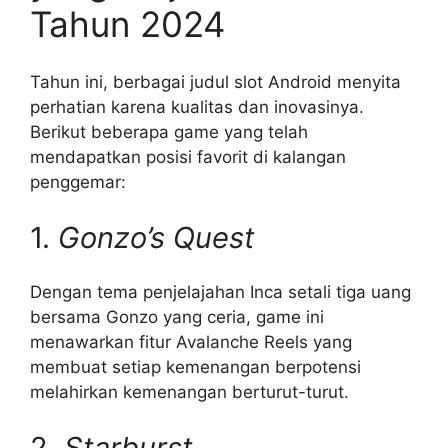
Tahun 2024
Tahun ini, berbagai judul slot Android menyita
perhatian karena kualitas dan inovasinya.
Berikut beberapa game yang telah
mendapatkan posisi favorit di kalangan
penggemar:
1.
Gonzo’s Quest
Dengan tema penjelajahan Inca setali tiga uang
bersama Gonzo yang ceria, game ini
menawarkan fitur Avalanche Reels yang
membuat setiap kemenangan berpotensi
melahirkan kemenangan berturut-turut.
2.
Starburst