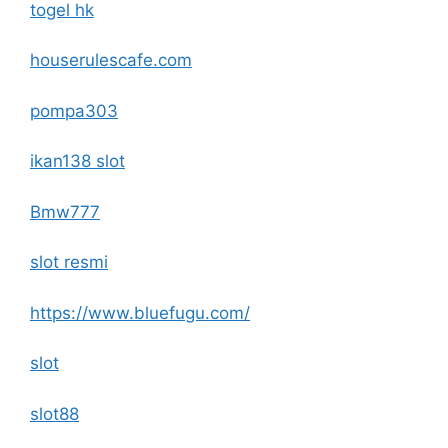
togel hk
houserulescafe.com
pompa303
ikan138 slot
Bmw777
slot resmi
https://www.bluefugu.com/
slot
slot88