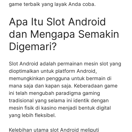
game terbaik yang layak Anda coba.
Apa Itu Slot Android
dan Mengapa Semakin
Digemari?
Slot Android adalah permainan mesin slot yang
dioptimalkan untuk platform Android,
memungkinkan pengguna untuk bermain di
mana saja dan kapan saja. Keberadaan game
ini telah mengubah paradigma gaming
tradisional yang selama ini identik dengan
mesin fisik di kasino menjadi bentuk digital
yang lebih fleksibel.
Kelebihan utama slot Android meliputi