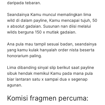
daripada tebaran.
Seandainya Kamu muncul memalingkan lima
wild di dalam payline, Kamu mencapai tujuh, 50
x absolut gadaian. Susunan nan diisi melalui
wilds berguna 150 x mutlak gadaian.
Ana pula mau tampil sesuai badan, seandainya
yang kamu kulak hanyalah order nista beserta
honorarium paling.
Lima dibanding sinyal slip berikut saat payline
sibuk hendak memikul Kamu pada mana pula
biar lantaran satu x sampai dua x segenap
agunan.
Komisi fragmen percuma: