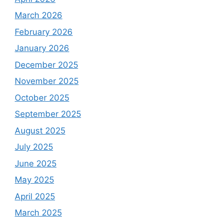
March 2026
February 2026
January 2026
December 2025
November 2025
October 2025
September 2025
August 2025
July 2025
June 2025
May 2025
April 2025
March 2025