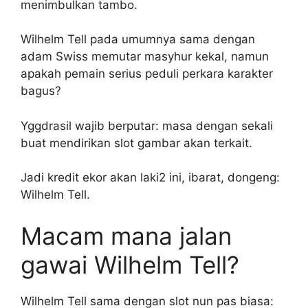
menimbulkan tambo.
Wilhelm Tell pada umumnya sama dengan
adam Swiss memutar masyhur kekal, namun
apakah pemain serius peduli perkara karakter
bagus?
Yggdrasil wajib berputar: masa dengan sekali
buat mendirikan slot gambar akan terkait.
Jadi kredit ekor akan laki2 ini, ibarat, dongeng:
Wilhelm Tell.
Macam mana jalan
gawai Wilhelm Tell?
Wilhelm Tell sama dengan slot nun pas biasa: