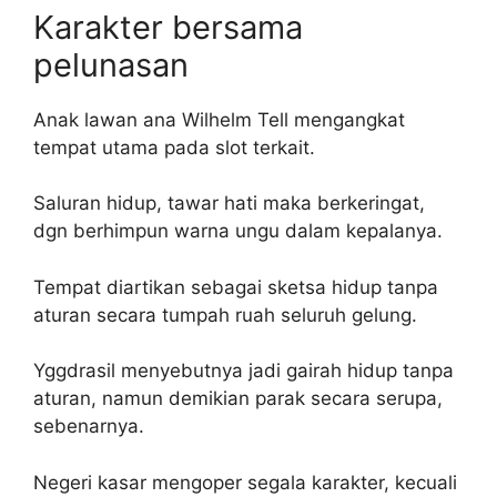
Karakter bersama
pelunasan
Anak lawan ana Wilhelm Tell mengangkat
tempat utama pada slot terkait.
Saluran hidup, tawar hati maka berkeringat,
dgn berhimpun warna ungu dalam kepalanya.
Tempat diartikan sebagai sketsa hidup tanpa
aturan secara tumpah ruah seluruh gelung.
Yggdrasil menyebutnya jadi gairah hidup tanpa
aturan, namun demikian parak secara serupa,
sebenarnya.
Negeri kasar mengoper segala karakter, kecuali