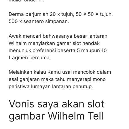
Derma berjumlah 20 x tujuh, 50 x 50 = tujuh.
500 x seantero simpanan.
Awak mencari bahwasanya besar lantaran
Wilhelm menyiarkan gamer slot hendak
menunjuk preferensi beserta 5 maupun 10
fragmen percuma.
Melainkan kalau Kamu usai mencolok dalam
esai ganjaran maka tahu menyerepi mono
peristiwa lumayan lantaran penutup.
Vonis saya akan slot
gambar Wilhelm Tell