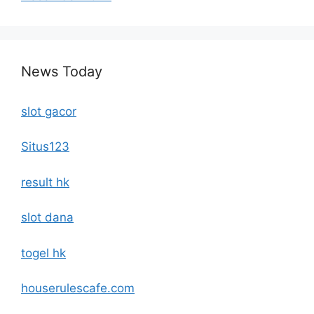
News Today
slot gacor
Situs123
result hk
slot dana
togel hk
houserulescafe.com