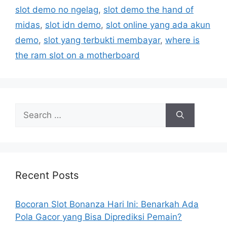
slot demo no ngelag
,
slot demo the hand of
midas
,
slot idn demo
,
slot online yang ada akun
demo
,
slot yang terbukti membayar
,
where is
the ram slot on a motherboard
Search
for:
Recent Posts
Bocoran Slot Bonanza Hari Ini: Benarkah Ada
Pola Gacor yang Bisa Diprediksi Pemain?