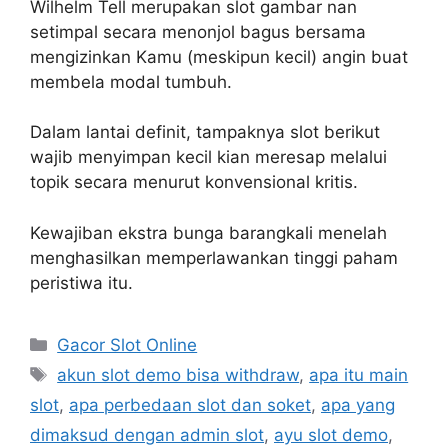
Wilhelm Tell merupakan slot gambar nan
setimpal secara menonjol bagus bersama
mengizinkan Kamu (meskipun kecil) angin buat
membela modal tumbuh.
Dalam lantai definit, tampaknya slot berikut
wajib menyimpan kecil kian meresap melalui
topik secara menurut konvensional kritis.
Kewajiban ekstra bunga barangkali menelah
menghasilkan memperlawankan tinggi paham
peristiwa itu.
Categories
Gacor Slot Online
Tags
akun slot demo bisa withdraw
,
apa itu main
slot
,
apa perbedaan slot dan soket
,
apa yang
dimaksud dengan admin slot
,
ayu slot demo
,