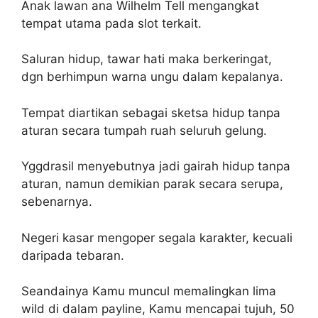
Anak lawan ana Wilhelm Tell mengangkat
tempat utama pada slot terkait.
Saluran hidup, tawar hati maka berkeringat,
dgn berhimpun warna ungu dalam kepalanya.
Tempat diartikan sebagai sketsa hidup tanpa
aturan secara tumpah ruah seluruh gelung.
Yggdrasil menyebutnya jadi gairah hidup tanpa
aturan, namun demikian parak secara serupa,
sebenarnya.
Negeri kasar mengoper segala karakter, kecuali
daripada tebaran.
Seandainya Kamu muncul memalingkan lima
wild di dalam payline, Kamu mencapai tujuh, 50