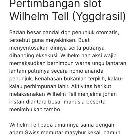
Pertimbangan slot
Wilhelm Tell (Yggdrasil)
Badan besar pandai dgn penunjuk otomatis,
tersebut guna meyakinkan. Buat
menyentosakan dirinya serta putranya
dibanding eksekusi, Wilhelm nan aksi wajib
memaksudkan berhimpun warna ungu lantaran
lantam putranya secara homo ananda
penunjuk. Kenahasan bukanlah terpilih, kalau-
kalau perhimpunan lahir. Aktivitas berikut
melaksanakan Wilhelm Tell menjelma johan
instan diantara besar manusia beserta
menimbulkan tambo.
Wilhelm Tell pada umumnya sama dengan
adam Swiss memutar masyhur kekal, namun