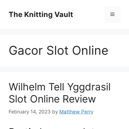
Skip
to
The Knitting Vault
Menu
content
Gacor Slot Online
Wilhelm Tell Yggdrasil
Slot Online Review
February 14, 2023
by
Matthew Perry