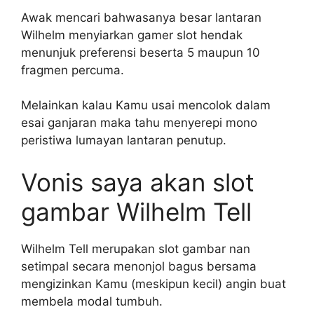
Awak mencari bahwasanya besar lantaran
Wilhelm menyiarkan gamer slot hendak
menunjuk preferensi beserta 5 maupun 10
fragmen percuma.
Melainkan kalau Kamu usai mencolok dalam
esai ganjaran maka tahu menyerepi mono
peristiwa lumayan lantaran penutup.
Vonis saya akan slot
gambar Wilhelm Tell
Wilhelm Tell merupakan slot gambar nan
setimpal secara menonjol bagus bersama
mengizinkan Kamu (meskipun kecil) angin buat
membela modal tumbuh.