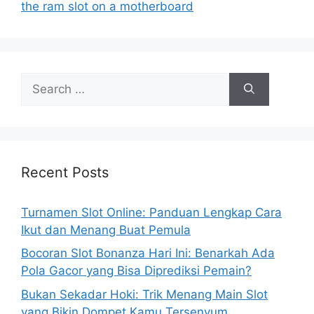
the ram slot on a motherboard
Search
for:
Recent Posts
Turnamen Slot Online: Panduan Lengkap Cara
Ikut dan Menang Buat Pemula
Bocoran Slot Bonanza Hari Ini: Benarkah Ada
Pola Gacor yang Bisa Diprediksi Pemain?
Bukan Sekadar Hoki: Trik Menang Main Slot
yang Bikin Dompet Kamu Tersenyum