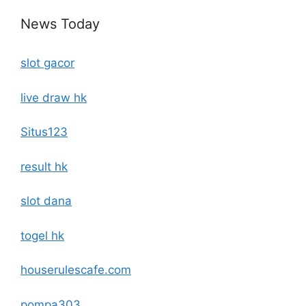
News Today
slot gacor
live draw hk
Situs123
result hk
slot dana
togel hk
houserulescafe.com
pompa303