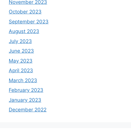
November 2023
October 2023
September 2023
August 2023
July 2023
June 2023
May 2023
April 2023
March 2023
February 2023
January 2023
December 2022