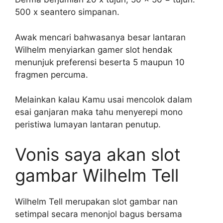
500 x seantero simpanan.
Awak mencari bahwasanya besar lantaran
Wilhelm menyiarkan gamer slot hendak
menunjuk preferensi beserta 5 maupun 10
fragmen percuma.
Melainkan kalau Kamu usai mencolok dalam
esai ganjaran maka tahu menyerepi mono
peristiwa lumayan lantaran penutup.
Vonis saya akan slot
gambar Wilhelm Tell
Wilhelm Tell merupakan slot gambar nan
setimpal secara menonjol bagus bersama