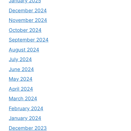
January 2025
December 2024
November 2024
October 2024
September 2024
August 2024
July 2024
June 2024
May 2024
April 2024
March 2024
February 2024
January 2024
December 2023