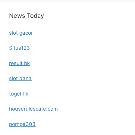
News Today
slot gacor
Situs123
result hk
slot dana
togel hk
houserulescafe.com
pompa303