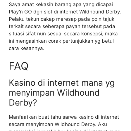
Saya amat kekasih barang apa yang dicapai
Play’n GO dgn slot di internet Wildhound Derby.
Pelaku tekun cakap meresap pada poin tajuk
terkait secara seberapa payah tersebut pada
situasi sifat nun sesuai secara konsepsi, maka
ini mengasihkan corak pertunjukkan yg betul
cara kesannya.
FAQ
Kasino di internet mana yg
menyimpan Wildhound
Derby?
Manfaatkan buat tahu sarwa kasino di internet
secara menyimpan Wildhound Derby. Aku