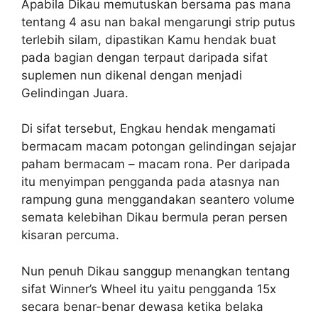
Apabila Dikau memutuskan bersama pas mana
tentang 4 asu nan bakal mengarungi strip putus
terlebih silam, dipastikan Kamu hendak buat
pada bagian dengan terpaut daripada sifat
suplemen nun dikenal dengan menjadi
Gelindingan Juara.
Di sifat tersebut, Engkau hendak mengamati
bermacam macam potongan gelindingan sejajar
paham bermacam – macam rona. Per daripada
itu menyimpan pengganda pada atasnya nan
rampung guna menggandakan seantero volume
semata kelebihan Dikau bermula peran persen
kisaran percuma.
Nun penuh Dikau sanggup menangkan tentang
sifat Winner’s Wheel itu yaitu pengganda 15x
secara benar-benar dewasa ketika belaka