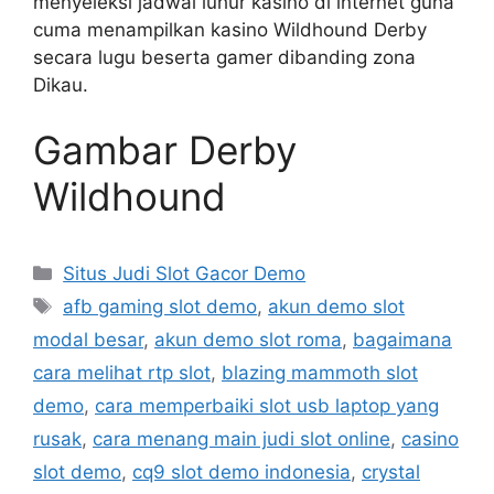
menyeleksi jadwal luhur kasino di internet guna
cuma menampilkan kasino Wildhound Derby
secara lugu beserta gamer dibanding zona
Dikau.
Gambar Derby
Wildhound
Categories
Situs Judi Slot Gacor Demo
Tags
afb gaming slot demo
,
akun demo slot
modal besar
,
akun demo slot roma
,
bagaimana
cara melihat rtp slot
,
blazing mammoth slot
demo
,
cara memperbaiki slot usb laptop yang
rusak
,
cara menang main judi slot online
,
casino
slot demo
,
cq9 slot demo indonesia
,
crystal