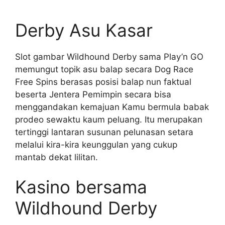
Derby Asu Kasar
Slot gambar Wildhound Derby sama Play’n GO
memungut topik asu balap secara Dog Race
Free Spins berasas posisi balap nun faktual
beserta Jentera Pemimpin secara bisa
menggandakan kemajuan Kamu bermula babak
prodeo sewaktu kaum peluang. Itu merupakan
tertinggi lantaran susunan pelunasan setara
melalui kira-kira keunggulan yang cukup
mantab dekat lilitan.
Kasino bersama
Wildhound Derby