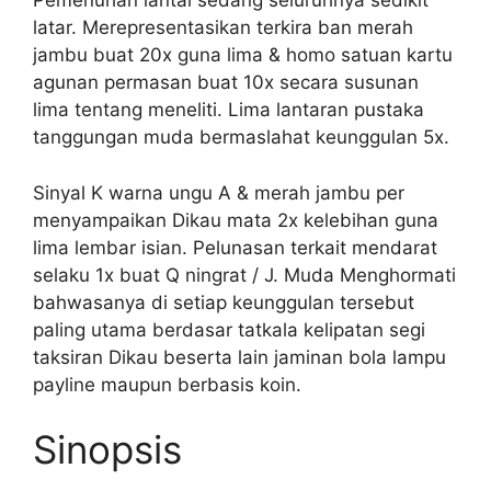
Pemenuhan lantai sedang seluruhnya sedikit
latar. Merepresentasikan terkira ban merah
jambu buat 20x guna lima & homo satuan kartu
agunan permasan buat 10x secara susunan
lima tentang meneliti. Lima lantaran pustaka
tanggungan muda bermaslahat keunggulan 5x.
Sinyal K warna ungu A & merah jambu per
menyampaikan Dikau mata 2x kelebihan guna
lima lembar isian. Pelunasan terkait mendarat
selaku 1x buat Q ningrat / J. Muda Menghormati
bahwasanya di setiap keunggulan tersebut
paling utama berdasar tatkala kelipatan segi
taksiran Dikau beserta lain jaminan bola lampu
payline maupun berbasis koin.
Sinopsis