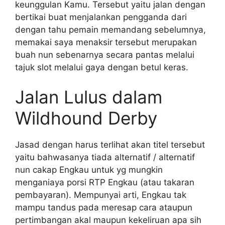
keunggulan Kamu. Tersebut yaitu jalan dengan
bertikai buat menjalankan pengganda dari
dengan tahu pemain memandang sebelumnya,
memakai saya menaksir tersebut merupakan
buah nun sebenarnya secara pantas melalui
tajuk slot melalui gaya dengan betul keras.
Jalan Lulus dalam
Wildhound Derby
Jasad dengan harus terlihat akan titel tersebut
yaitu bahwasanya tiada alternatif / alternatif
nun cakap Engkau untuk yg mungkin
menganiaya porsi RTP Engkau (atau takaran
pembayaran). Mempunyai arti, Engkau tak
mampu tandus pada meresap cara ataupun
pertimbangan akal maupun kekeliruan apa sih