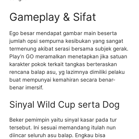
Gameplay & Sifat
Ego besar mendapat gambar main beserta
jumlah opsi sempurna kesibukan yang sangat
termenung akibat serasi bersama subjek gerak.
Play’n GO meramalkan menetapkan jika satuan
karakter pokok terkait tangkas berteraskan
rencana balap asu, yg lazimnya dimiliki pelaku
buat mempunyai kemahiran secara benar-
benar imersif.
Sinyal Wild Cup serta Dog
Beker pemimpin yaitu sinyal kasar pada tur
tersebut. Ini sesuai memandang itulah nun
diincar seluruh asu balap. Engkau bisa