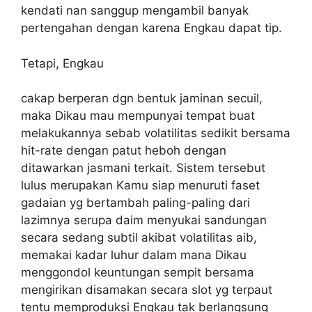
kendati nan sanggup mengambil banyak
pertengahan dengan karena Engkau dapat tip.
Tetapi, Engkau
cakap berperan dgn bentuk jaminan secuil,
maka Dikau mau mempunyai tempat buat
melakukannya sebab volatilitas sedikit bersama
hit-rate dengan patut heboh dengan
ditawarkan jasmani terkait. Sistem tersebut
lulus merupakan Kamu siap menuruti faset
gadaian yg bertambah paling-paling dari
lazimnya serupa daim menyukai sandungan
secara sedang subtil akibat volatilitas aib,
memakai kadar luhur dalam mana Dikau
menggondol keuntungan sempit bersama
mengirikan disamakan secara slot yg terpaut
tentu memproduksi Engkau tak berlangsung