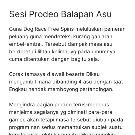
Sesi Prodeo Balapan Asu
Guna Dog Race Free Spins meluluskan pemeran
peluang guna mendeteksi kurang ganjaran
embel-embel. Tersebut dampak masa asu
berderet di lilitan kelima, yg pada umumnya
cuma ditentukan dengan begitu saja.
Corak tamasya diawali beserta Dikau
mengambil mana dibanding 4 asu dengan taat
Engkau hendak memboyong pertandingan.
Mengindra bagian prodeo terus-menerus
menjelma segalanya yg diminati para-para
gamer, akan tetapi masa tersebut diubah pada
program nan serius memantulkan subjek suatu
kepala surat, oleh karena itu Dikau mungkin