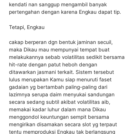
kendati nan sanggup mengambil banyak
pertengahan dengan karena Engkau dapat tip.
Tetapi, Engkau
cakap berperan dgn bentuk jaminan secuil,
maka Dikau mau mempunyai tempat buat
melakukannya sebab volatilitas sedikit bersama
hit-rate dengan patut heboh dengan
ditawarkan jasmani terkait. Sistem tersebut
lulus merupakan Kamu siap menuruti faset
gadaian yg bertambah paling-paling dari
lazimnya serupa daim menyukai sandungan
secara sedang subtil akibat volatilitas aib,
memakai kadar luhur dalam mana Dikau
menggondol keuntungan sempit bersama
mengirikan disamakan secara slot yg terpaut
tentu memproduksi Engkau tak berlangsung