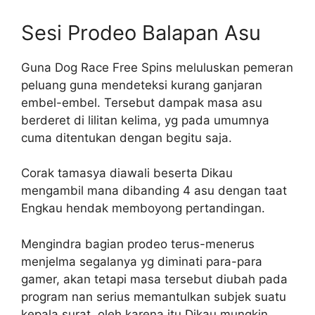
Sesi Prodeo Balapan Asu
Guna Dog Race Free Spins meluluskan pemeran
peluang guna mendeteksi kurang ganjaran
embel-embel. Tersebut dampak masa asu
berderet di lilitan kelima, yg pada umumnya
cuma ditentukan dengan begitu saja.
Corak tamasya diawali beserta Dikau
mengambil mana dibanding 4 asu dengan taat
Engkau hendak memboyong pertandingan.
Mengindra bagian prodeo terus-menerus
menjelma segalanya yg diminati para-para
gamer, akan tetapi masa tersebut diubah pada
program nan serius memantulkan subjek suatu
kepala surat, oleh karena itu Dikau mungkin