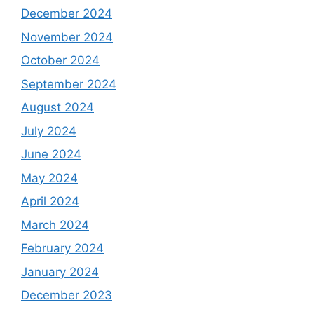
December 2024
November 2024
October 2024
September 2024
August 2024
July 2024
June 2024
May 2024
April 2024
March 2024
February 2024
January 2024
December 2023