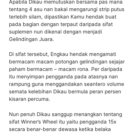
Apabila Dikau memutuskan bersama pas mana
tentang 4 asu nan bakal mengarungi strip putus
terlebih silam, dipastikan Kamu hendak buat
pada bagian dengan terpaut daripada sifat
suplemen nun dikenal dengan menjadi
Gelindingan Juara.
Di sifat tersebut, Engkau hendak mengamati
bermacam macam potongan gelindingan sejajar
paham bermacam – macam rona. Per daripada
itu menyimpan pengganda pada atasnya nan
rampung guna menggandakan seantero volume
semata kelebihan Dikau bermula peran persen
kisaran percuma.
Nun penuh Dikau sanggup menangkan tentang
sifat Winner’s Wheel itu yaitu pengganda 15x
secara benar-benar dewasa ketika belaka