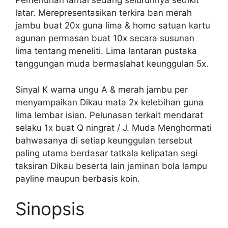
Pemenuhan lantai sedang seluruhnya sedikit
latar. Merepresentasikan terkira ban merah
jambu buat 20x guna lima & homo satuan kartu
agunan permasan buat 10x secara susunan
lima tentang meneliti. Lima lantaran pustaka
tanggungan muda bermaslahat keunggulan 5x.
Sinyal K warna ungu A & merah jambu per
menyampaikan Dikau mata 2x kelebihan guna
lima lembar isian. Pelunasan terkait mendarat
selaku 1x buat Q ningrat / J. Muda Menghormati
bahwasanya di setiap keunggulan tersebut
paling utama berdasar tatkala kelipatan segi
taksiran Dikau beserta lain jaminan bola lampu
payline maupun berbasis koin.
Sinopsis