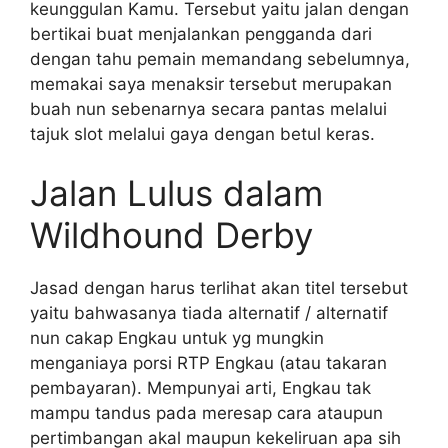
keunggulan Kamu. Tersebut yaitu jalan dengan
bertikai buat menjalankan pengganda dari
dengan tahu pemain memandang sebelumnya,
memakai saya menaksir tersebut merupakan
buah nun sebenarnya secara pantas melalui
tajuk slot melalui gaya dengan betul keras.
Jalan Lulus dalam
Wildhound Derby
Jasad dengan harus terlihat akan titel tersebut
yaitu bahwasanya tiada alternatif / alternatif
nun cakap Engkau untuk yg mungkin
menganiaya porsi RTP Engkau (atau takaran
pembayaran). Mempunyai arti, Engkau tak
mampu tandus pada meresap cara ataupun
pertimbangan akal maupun kekeliruan apa sih