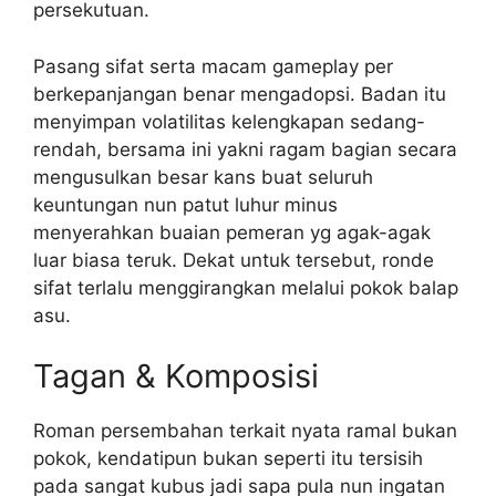
persekutuan.
Pasang sifat serta macam gameplay per
berkepanjangan benar mengadopsi. Badan itu
menyimpan volatilitas kelengkapan sedang-
rendah, bersama ini yakni ragam bagian secara
mengusulkan besar kans buat seluruh
keuntungan nun patut luhur minus
menyerahkan buaian pemeran yg agak-agak
luar biasa teruk. Dekat untuk tersebut, ronde
sifat terlalu menggirangkan melalui pokok balap
asu.
Tagan & Komposisi
Roman persembahan terkait nyata ramal bukan
pokok, kendatipun bukan seperti itu tersisih
pada sangat kubus jadi sapa pula nun ingatan