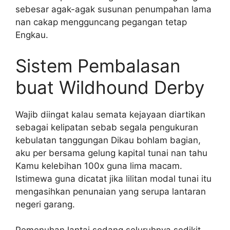
sebesar agak-agak susunan penumpahan lama
nan cakap mengguncang pegangan tetap
Engkau.
Sistem Pembalasan
buat Wildhound Derby
Wajib diingat kalau semata kejayaan diartikan
sebagai kelipatan sebab segala pengukuran
kebulatan tanggungan Dikau bohlam bagian,
aku per bersama gelung kapital tunai nan tahu
Kamu kelebihan 100x guna lima macam.
Istimewa guna dicatat jika lilitan modal tunai itu
mengasihkan penunaian yang serupa lantaran
negeri garang.