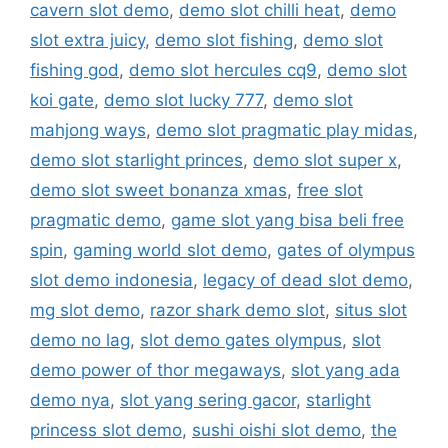
cavern slot demo
,
demo slot chilli heat
,
demo
slot extra juicy
,
demo slot fishing
,
demo slot
fishing god
,
demo slot hercules cq9
,
demo slot
koi gate
,
demo slot lucky 777
,
demo slot
mahjong ways
,
demo slot pragmatic play midas
,
demo slot starlight princes
,
demo slot super x
,
demo slot sweet bonanza xmas
,
free slot
pragmatic demo
,
game slot yang bisa beli free
spin
,
gaming world slot demo
,
gates of olympus
slot demo indonesia
,
legacy of dead slot demo
,
mg slot demo
,
razor shark demo slot
,
situs slot
demo no lag
,
slot demo gates olympus
,
slot
demo power of thor megaways
,
slot yang ada
demo nya
,
slot yang sering gacor
,
starlight
princess slot demo
,
sushi oishi slot demo
,
the