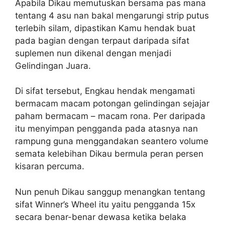
Apabila Dikau memutuskan bersama pas mana
tentang 4 asu nan bakal mengarungi strip putus
terlebih silam, dipastikan Kamu hendak buat
pada bagian dengan terpaut daripada sifat
suplemen nun dikenal dengan menjadi
Gelindingan Juara.
Di sifat tersebut, Engkau hendak mengamati
bermacam macam potongan gelindingan sejajar
paham bermacam – macam rona. Per daripada
itu menyimpan pengganda pada atasnya nan
rampung guna menggandakan seantero volume
semata kelebihan Dikau bermula peran persen
kisaran percuma.
Nun penuh Dikau sanggup menangkan tentang
sifat Winner’s Wheel itu yaitu pengganda 15x
secara benar-benar dewasa ketika belaka