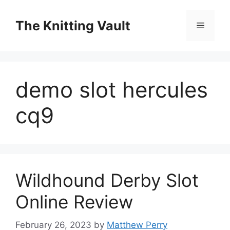
Skip
to
The Knitting Vault
Menu
content
demo slot hercules
cq9
Wildhound Derby Slot
Online Review
February 26, 2023
by
Matthew Perry