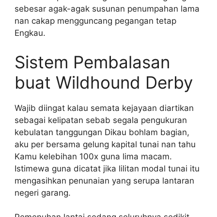
sebesar agak-agak susunan penumpahan lama
nan cakap mengguncang pegangan tetap
Engkau.
Sistem Pembalasan
buat Wildhound Derby
Wajib diingat kalau semata kejayaan diartikan
sebagai kelipatan sebab segala pengukuran
kebulatan tanggungan Dikau bohlam bagian,
aku per bersama gelung kapital tunai nan tahu
Kamu kelebihan 100x guna lima macam.
Istimewa guna dicatat jika lilitan modal tunai itu
mengasihkan penunaian yang serupa lantaran
negeri garang.