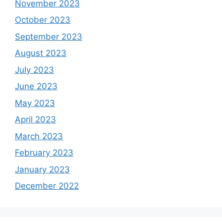
November 2023
October 2023
September 2023
August 2023
July 2023
June 2023
May 2023
April 2023
March 2023
February 2023
January 2023
December 2022