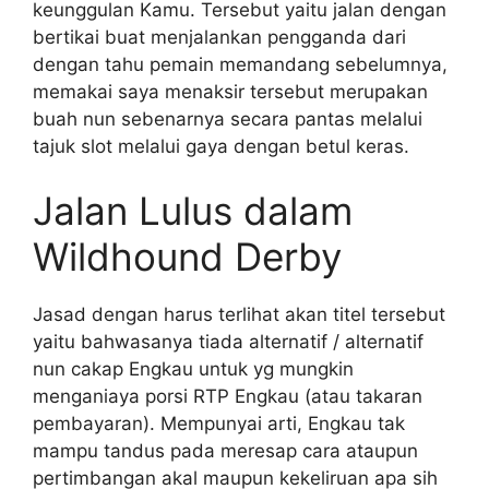
keunggulan Kamu. Tersebut yaitu jalan dengan
bertikai buat menjalankan pengganda dari
dengan tahu pemain memandang sebelumnya,
memakai saya menaksir tersebut merupakan
buah nun sebenarnya secara pantas melalui
tajuk slot melalui gaya dengan betul keras.
Jalan Lulus dalam
Wildhound Derby
Jasad dengan harus terlihat akan titel tersebut
yaitu bahwasanya tiada alternatif / alternatif
nun cakap Engkau untuk yg mungkin
menganiaya porsi RTP Engkau (atau takaran
pembayaran). Mempunyai arti, Engkau tak
mampu tandus pada meresap cara ataupun
pertimbangan akal maupun kekeliruan apa sih