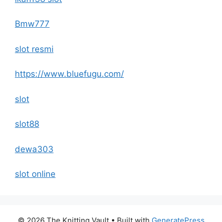
Bmw777
slot resmi
https://www.bluefugu.com/
slot
slot88
dewa303
slot online
© 2026 The Knitting Vault
• Built with
GeneratePress