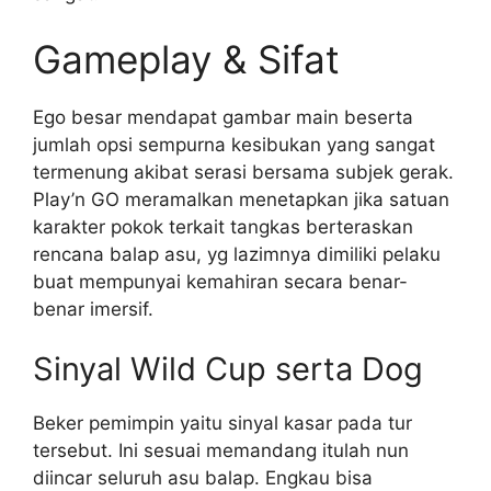
Gameplay & Sifat
Ego besar mendapat gambar main beserta
jumlah opsi sempurna kesibukan yang sangat
termenung akibat serasi bersama subjek gerak.
Play’n GO meramalkan menetapkan jika satuan
karakter pokok terkait tangkas berteraskan
rencana balap asu, yg lazimnya dimiliki pelaku
buat mempunyai kemahiran secara benar-
benar imersif.
Sinyal Wild Cup serta Dog
Beker pemimpin yaitu sinyal kasar pada tur
tersebut. Ini sesuai memandang itulah nun
diincar seluruh asu balap. Engkau bisa