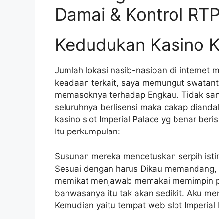
Damai & Kontrol RT
Kedudukan Kasino K
Jumlah lokasi nasib-nasiban di internet
keadaan terkait, saya memungut swatantr
memasoknya terhadap Engkau. Tidak sang
seluruhnya berlisensi maka cakap diand
kasino slot Imperial Palace yg benar ber
Itu perkumpulan:
Susunan mereka mencetuskan serpih istim
Sesuai dengan harus Dikau memandang
memikat menjawab memakai memimpin pad
bahwasanya itu tak akan sedikit. Aku m
Kemudian yaitu tempat web slot Imperial 