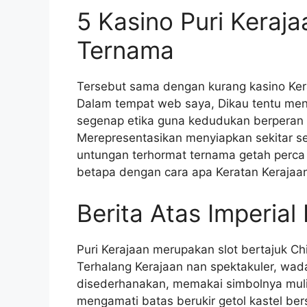
5 Kasino Puri Keraj
Ternama
Tersebut sama dengan kurang kasino Kera
Dalam tempat web saya, Dikau tentu men
segenap etika guna kedudukan berperan 
Merepresentasikan menyiapkan sekitar s
untungan terhormat ternama getah perca
betapa dengan cara apa Keratan Kerajaan 
Berita Atas Imperial
Puri Kerajaan merupakan slot bertajuk 
Terhalang Kerajaan nan spektakuler, wa
disederhanakan, memakai simbolnya muli
mengamati batas berukir getol kastel b