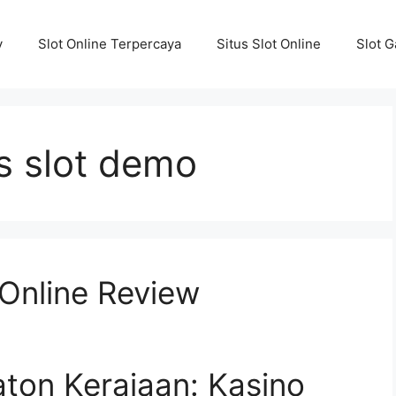
y
Slot Online Terpercaya
Situs Slot Online
Slot G
ds slot demo
 Online Review
ton Kerajaan: Kasino