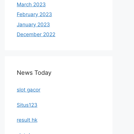
March 2023
February 2023
January 2023
December 2022
News Today
slot gacor
Situs123
result hk