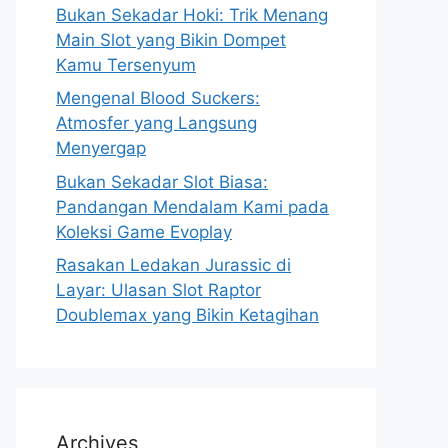
Bukan Sekadar Hoki: Trik Menang
Main Slot yang Bikin Dompet
Kamu Tersenyum
Mengenal Blood Suckers:
Atmosfer yang Langsung
Menyergap
Bukan Sekadar Slot Biasa:
Pandangan Mendalam Kami pada
Koleksi Game Evoplay
Rasakan Ledakan Jurassic di
Layar: Ulasan Slot Raptor
Doublemax yang Bikin Ketagihan
Archives