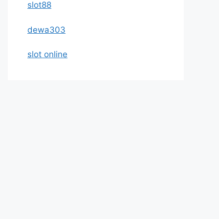
slot88
dewa303
slot online