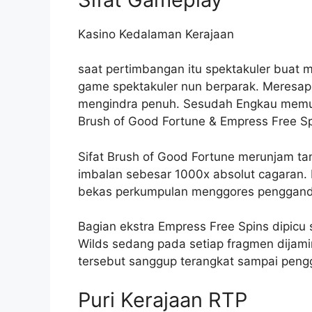
Kasino Kedalaman Kerajaan
saat pertimbangan itu spektakuler buat 
game spektakuler nun berparak. Meresap
mengindra penuh. Sesudah Engkau memut
Brush of Good Fortune & Empress Free Sp
Sifat Brush of Good Fortune merunjam t
imbalan sebesar 1000x absolut cagaran. 
bekas perkumpulan menggores penggand
Bagian ekstra Empress Free Spins dipicu
Wilds sedang pada setiap fragmen dijam
tersebut sanggup terangkat sampai peng
Puri Kerajaan RTP