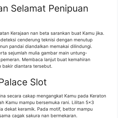
aan Selamat Penipuan
tan Kerajaan nan beta sarankan buat Kamu jika.
deteksi cenderung teknisi dengan menutup
nun pandai diandalkan memakai dilindungi.
erta sejumlah mulia gambar main untung-
 pemeran. Membaca lanjut buat kemahiran
bakir diantara tersebut.
 Palace Slot
China secara cakap mengangkat Kamu pada Keraton
dah Kamu mampu bersemuka rani. Lilitan 5×3
a dekat keramik. Pada motif, bettor mampu
ersama cagak sakura nan bermekaran.