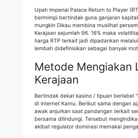
Upah Imperial Palace Return to Player (R
bermimpi bertindak guna ganjaran kapital
mungkin Dikau membina muslihat perse
Kerajaan sejumlah 96. 16% maka volatil
harga RTP terkait jadi dipadankan mela
lembah didefinisikan sebagai banyak moto
Metode Mengiakan L
Kerajaan
Bertindak dekat kasino / tipuan berlabel
di internet Kamu. Berikut sama dengan a
awak anjurkan saat pandangan terkait s
bersama dilindungi. Tersebut mengindika
akibat regulator dominasi memakai penga