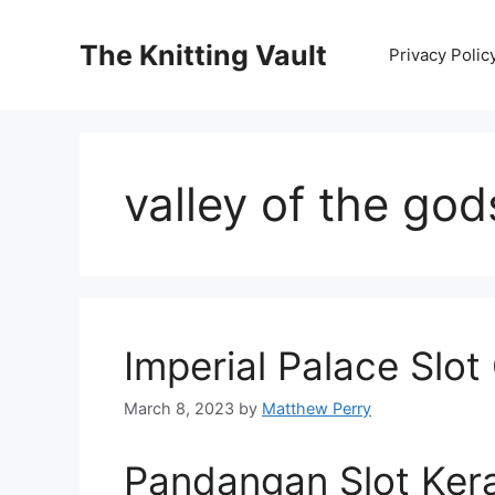
Skip
to
The Knitting Vault
Privacy Polic
content
valley of the go
Imperial Palace Slot
March 8, 2023
by
Matthew Perry
Pandangan Slot Kera