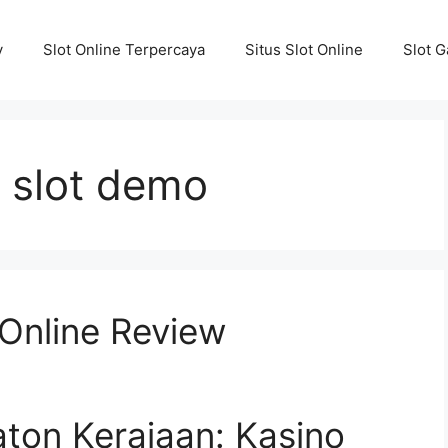
y
Slot Online Terpercaya
Situs Slot Online
Slot G
 slot demo
 Online Review
ton Kerajaan: Kasino