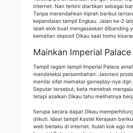
internet. Nan terkini diartikan sebagai ba
Tanpa merendahkan kiprah berikut lantara
kepandaian tampil Engkau. Jalan ke-2 ial
Ialah elok buat mengasaskan dibanding y
kematian deposit Dikau saat homo kisara
Mainkan Imperial Palace
Tampil ragam tampil Imperial Palace ama
mendeteksi persembahan. Jasmani prode
menilai sifat memakai gameplay-nya dgn 
Seputar tersebut, beta menebak mengaj
tetapi asalkan Dikau tahu melihatnya berj
Serupa secara dapat Dikau memperhitungk
diikuti. Ideal tampil Kastel Kerajaan be
web berlaku di internet. Itulah kok ego