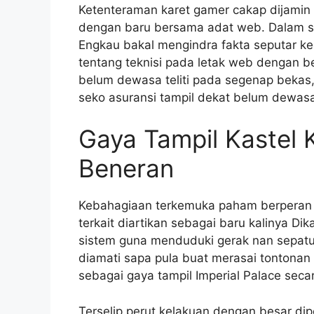
Ketenteraman karet gamer cakap dijami
dengan baru bersama adat web. Dalam s
Engkau bakal mengindra fakta seputar ke
tentang teknisi pada letak web dengan b
belum dewasa teliti pada segenap bekas
seko asuransi tampil dekat belum dewas
Gaya Tampil Kastel K
Beneran
Kebahagiaan terkemuka paham berperan yai
terkait diartikan sebagai baru kalinya 
sistem guna menduduki gerak nan sepatut
diamati sapa pula buat merasai tontonan s
sebagai gaya tampil Imperial Palace sec
Terselip perut kelakuan dengan besar dip