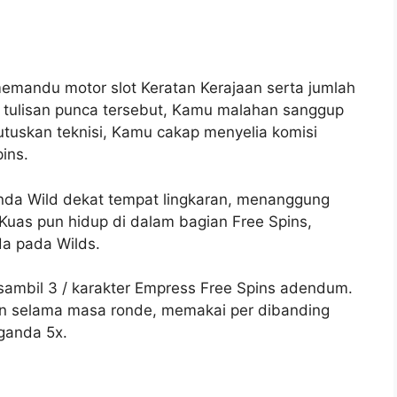
memandu motor slot Keratan Kerajaan serta jumlah
 tulisan punca tersebut, Kamu malahan sanggup
uskan teknisi, Kamu cakap menyelia komisi
ins.
anda Wild dekat tempat lingkaran, menanggung
Kuas pun hidup di dalam bagian Free Spins,
a pada Wilds.
 sambil 3 / karakter Empress Free Spins adendum.
in selama masa ronde, memakai per dibanding
ganda 5x.