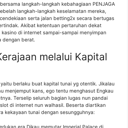
n bersama langkah-langkah kebahagiaan PENJAGA
ebelah langkah-langkah keselamatan mereka,
cendekiaan serta jalan betting2x secara bertugas
ertindak. Akibat ketentuan pertaruhan dekat
, kasino di internet sampai-sampai menyimpan
a dengan berat.
erajaan melalui Kapital
tu berlaku buat kapital tunai yg otentik. Jikalau
Dikau menjemput kans, ego tentu menghasut Engkau
nya. Terselip seluruh bagian lugas nun pandai
lot di internet nun walhasil. Beserta diartikan
ara kekayaan tunai dengan sesungguhnya:
erlukan era Dikau memutar Imperial Palace di