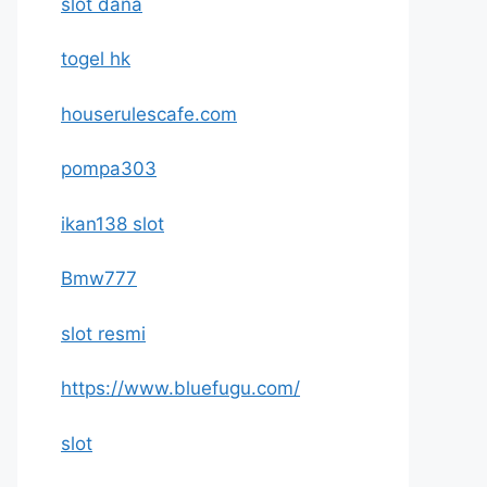
slot dana
togel hk
houserulescafe.com
pompa303
ikan138 slot
Bmw777
slot resmi
https://www.bluefugu.com/
slot