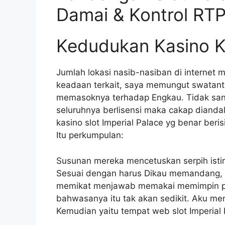
Damai & Kontrol RT
Kedudukan Kasino K
Jumlah lokasi nasib-nasiban di internet
keadaan terkait, saya memungut swatantr
memasoknya terhadap Engkau. Tidak sang
seluruhnya berlisensi maka cakap diand
kasino slot Imperial Palace yg benar ber
Itu perkumpulan:
Susunan mereka mencetuskan serpih istim
Sesuai dengan harus Dikau memandang
memikat menjawab memakai memimpin pad
bahwasanya itu tak akan sedikit. Aku m
Kemudian yaitu tempat web slot Imperial 