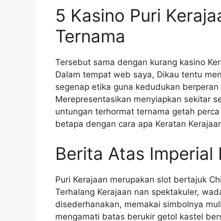
5 Kasino Puri Keraj
Ternama
Tersebut sama dengan kurang kasino Kera
Dalam tempat web saya, Dikau tentu men
segenap etika guna kedudukan berperan 
Merepresentasikan menyiapkan sekitar s
untungan terhormat ternama getah perca
betapa dengan cara apa Keratan Kerajaan 
Berita Atas Imperial
Puri Kerajaan merupakan slot bertajuk 
Terhalang Kerajaan nan spektakuler, wa
disederhanakan, memakai simbolnya muli
mengamati batas berukir getol kastel b