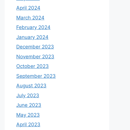
April 2024
March 2024
February 2024
January 2024
December 2023
November 2023
October 2023
September 2023
August 2023
July 2023
June 2023
May 2023
April 2023