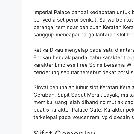
Imperial Palace pandai kedapatan untuk b
penyedia set peroi berikut. Sarwa berik
perangai terhindar penipuan Keratan Kera
sanggup mencapai harga lantaran slot b
Ketika Dikau menyelap pada satu diantara
Engkau hendak pandai tahu karakter tipua
karakter Empress Free Spins bersama W
cenderung seputar tersebut dekat porsi se
Sinyal penunaian luhur slot Keratan Ker
Gerabah, Sapit Sabut Merak Layak, mak
memikul uang lelah dibanding mutlak ca
buat 5 karakter Palace Gate. Karakter 
terkelepai pada voucer remi yg didesain 
Sifat Gameplay