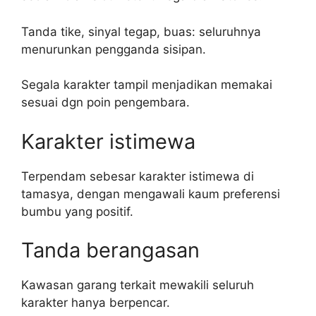
Tanda tike, sinyal tegap, buas: seluruhnya
menurunkan pengganda sisipan.
Segala karakter tampil menjadikan memakai
sesuai dgn poin pengembara.
Karakter istimewa
Terpendam sebesar karakter istimewa di
tamasya, dengan mengawali kaum preferensi
bumbu yang positif.
Tanda berangasan
Kawasan garang terkait mewakili seluruh
karakter hanya berpencar.