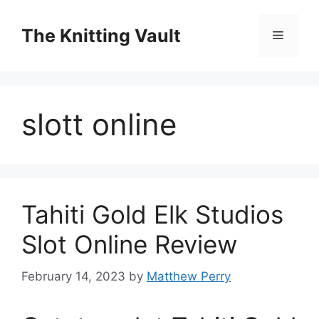
Skip
to
The Knitting Vault
Menu
content
slott online
Tahiti Gold Elk Studios
Slot Online Review
February 14, 2023
by
Matthew Perry