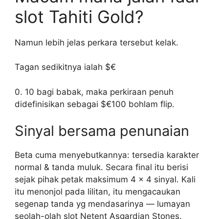
slot Tahiti Gold?
Namun lebih jelas perkara tersebut kelak.
Tagan sedikitnya ialah $€
0. 10 bagi babak, maka perkiraan penuh
didefinisikan sebagai $€100 bohlam flip.
Sinyal bersama penunaian
Beta cuma menyebutkannya: tersedia karakter
normal & tanda muluk. Secara final itu berisi
sejak pihak petak maksimum 4 x 4 sinyal. Kali
itu menonjol pada lilitan, itu mengacaukan
segenap tanda yg mendasarinya — lumayan
seolah-olah slot Netent Asgardian Stones.