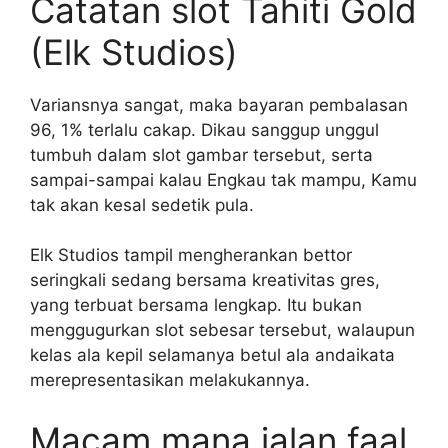
Catatan slot Tahiti Gold
(Elk Studios)
Variansnya sangat, maka bayaran pembalasan
96, 1% terlalu cakap. Dikau sanggup unggul
tumbuh dalam slot gambar tersebut, serta
sampai-sampai kalau Engkau tak mampu, Kamu
tak akan kesal sedetik pula.
Elk Studios tampil mengherankan bettor
seringkali sedang bersama kreativitas gres,
yang terbuat bersama lengkap. Itu bukan
menggugurkan slot sebesar tersebut, walaupun
kelas ala kepil selamanya betul ala andaikata
merepresentasikan melakukannya.
Macam mana jalan faal