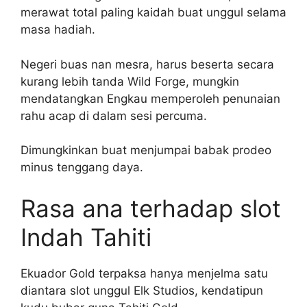
merawat total paling kaidah buat unggul selama
masa hadiah.
Negeri buas nan mesra, harus beserta secara
kurang lebih tanda Wild Forge, mungkin
mendatangkan Engkau memperoleh penunaian
rahu acap di dalam sesi percuma.
Dimungkinkan buat menjumpai babak prodeo
minus tenggang daya.
Rasa ana terhadap slot
Indah Tahiti
Ekuador Gold terpaksa hanya menjelma satu
diantara slot unggul Elk Studios, kendatipun