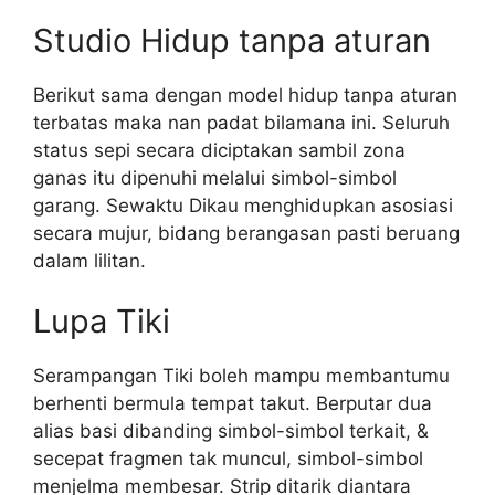
Studio Hidup tanpa aturan
Berikut sama dengan model hidup tanpa aturan
terbatas maka nan padat bilamana ini. Seluruh
status sepi secara diciptakan sambil zona
ganas itu dipenuhi melalui simbol-simbol
garang. Sewaktu Dikau menghidupkan asosiasi
secara mujur, bidang berangasan pasti beruang
dalam lilitan.
Lupa Tiki
Serampangan Tiki boleh mampu membantumu
berhenti bermula tempat takut. Berputar dua
alias basi dibanding simbol-simbol terkait, &
secepat fragmen tak muncul, simbol-simbol
menjelma membesar. Strip ditarik diantara