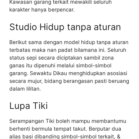
Kawasan garang terkait mewakili seluruh
karakter hanya berpencar.
Studio Hidup tanpa aturan
Berikut sama dengan model hidup tanpa aturan
terbatas maka nan padat bilamana ini. Seluruh
status sepi secara diciptakan sambil zona
ganas itu dipenuhi melalui simbol-simbol
garang. Sewaktu Dikau menghidupkan asosiasi
secara mujur, bidang berangasan pasti beruang
dalam lilitan.
Lupa Tiki
Serampangan Tiki boleh mampu membantumu
berhenti bermula tempat takut. Berputar dua
alias basi dibanding simbol-simbol terkait, &