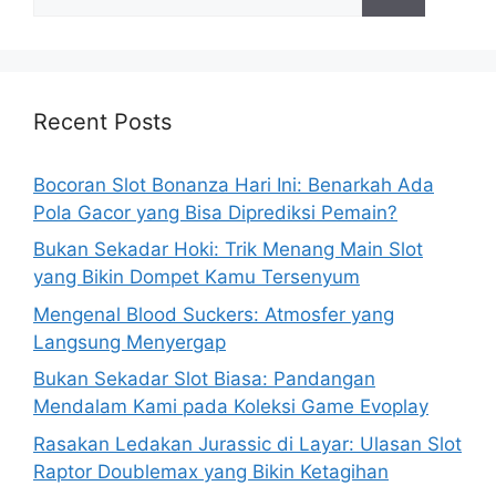
for:
Recent Posts
Bocoran Slot Bonanza Hari Ini: Benarkah Ada
Pola Gacor yang Bisa Diprediksi Pemain?
Bukan Sekadar Hoki: Trik Menang Main Slot
yang Bikin Dompet Kamu Tersenyum
Mengenal Blood Suckers: Atmosfer yang
Langsung Menyergap
Bukan Sekadar Slot Biasa: Pandangan
Mendalam Kami pada Koleksi Game Evoplay
Rasakan Ledakan Jurassic di Layar: Ulasan Slot
Raptor Doublemax yang Bikin Ketagihan