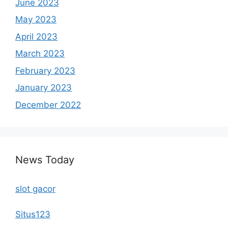
June 2023
May 2023
April 2023
March 2023
February 2023
January 2023
December 2022
News Today
slot gacor
Situs123