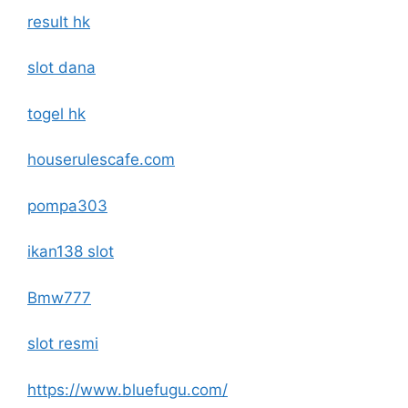
result hk
slot dana
togel hk
houserulescafe.com
pompa303
ikan138 slot
Bmw777
slot resmi
https://www.bluefugu.com/