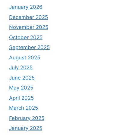
January 2026
December 2025
November 2025
October 2025
September 2025
August 2025
July 2025
June 2025
May 2025
April 2025
March 2025
February 2025
January 2025