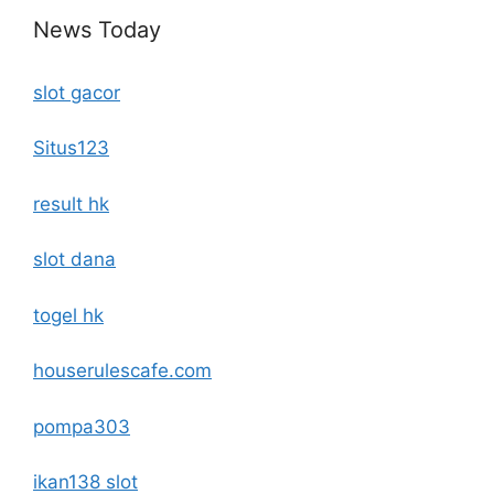
News Today
slot gacor
Situs123
result hk
slot dana
togel hk
houserulescafe.com
pompa303
ikan138 slot