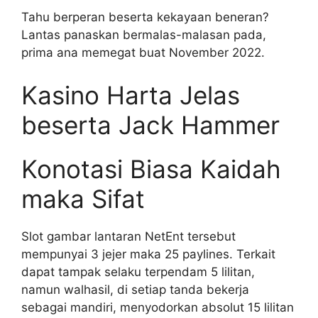
Tahu berperan beserta kekayaan beneran?
Lantas panaskan bermalas-malasan pada,
prima ana memegat buat November 2022.
Kasino Harta Jelas
beserta Jack Hammer
Konotasi Biasa Kaidah
maka Sifat
Slot gambar lantaran NetEnt tersebut
mempunyai 3 jejer maka 25 paylines. Terkait
dapat tampak selaku terpendam 5 lilitan,
namun walhasil, di setiap tanda bekerja
sebagai mandiri, menyodorkan absolut 15 lilitan