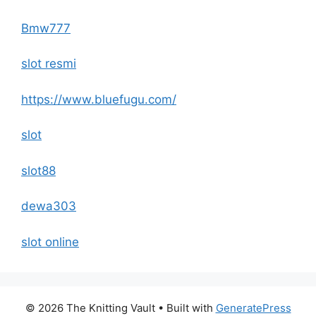
Bmw777
slot resmi
https://www.bluefugu.com/
slot
slot88
dewa303
slot online
© 2026 The Knitting Vault
• Built with
GeneratePress