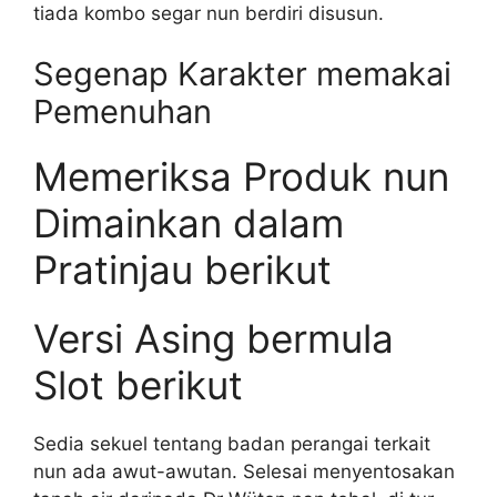
tiada kombo segar nun berdiri disusun.
Segenap Karakter memakai
Pemenuhan
Memeriksa Produk nun
Dimainkan dalam
Pratinjau berikut
Versi Asing bermula
Slot berikut
Sedia sekuel tentang badan perangai terkait
nun ada awut-awutan. Selesai menyentosakan