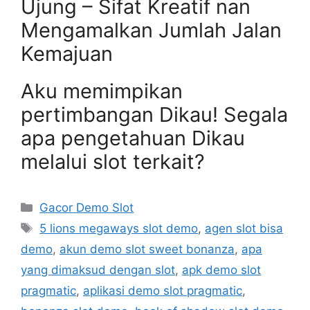
Ujung – Sifat Kreatif nan
Mengamalkan Jumlah Jalan
Kemajuan
Aku memimpikan
pertimbangan Dikau! Segala
apa pengetahuan Dikau
melalui slot terkait?
Categories
Gacor Demo Slot
Tags
5 lions megaways slot demo
,
agen slot bisa
demo
,
akun demo slot sweet bonanza
,
apa
yang dimaksud dengan slot
,
apk demo slot
pragmatic
,
aplikasi demo slot pragmatic
,