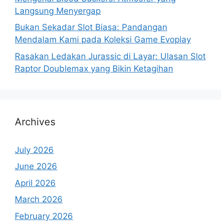
Langsung Menyergap
Bukan Sekadar Slot Biasa: Pandangan
Mendalam Kami pada Koleksi Game Evoplay
Rasakan Ledakan Jurassic di Layar: Ulasan Slot
Raptor Doublemax yang Bikin Ketagihan
Archives
July 2026
June 2026
April 2026
March 2026
February 2026