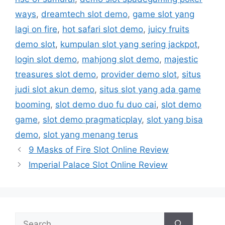
ways
,
dreamtech slot demo
,
game slot yang
lagi on fire
,
hot safari slot demo
,
juicy fruits
demo slot
,
kumpulan slot yang sering jackpot
,
login slot demo
,
mahjong slot demo
,
majestic
treasures slot demo
,
provider demo slot
,
situs
judi slot akun demo
,
situs slot yang ada game
booming
,
slot demo duo fu duo cai
,
slot demo
game
,
slot demo pragmaticplay
,
slot yang bisa
demo
,
slot yang menang terus
9 Masks of Fire Slot Online Review
Imperial Palace Slot Online Review
Search