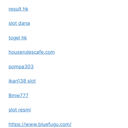
result hk
slot dana
togel hk
houserulescafe.com
pompa303
ikan138 slot
Bmw777
slot resmi
https://www.bluefugu.com/