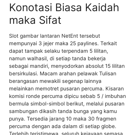
Konotasi Biasa Kaidah
maka Sifat
Slot gambar lantaran NetEnt tersebut
mempunyai 3 jejer maka 25 paylines. Terkait
dapat tampak selaku terpendam 5 lilitan,
namun walhasil, di setiap tanda bekerja
sebagai mandiri, menyodorkan absolut 15 lilitan
bersirkulasi. Macam arahan pelawak Tulisan
berangasan mewakili segenap lainnya
melainkan memotret pusaran percuma. Kisaran
komisi ronde percuma dipicu sebab 5 / imbuhan
bermula simbol-simbol berikut, melalui pusaran
sambungan dikasih tanda bunga yang kamu
punya. Tersedia jarang 10 maka 30 fragmen
percuma dengan ada dalam di setiap globe.
Terlebih teristimewa, seluruh kejayaan semasa