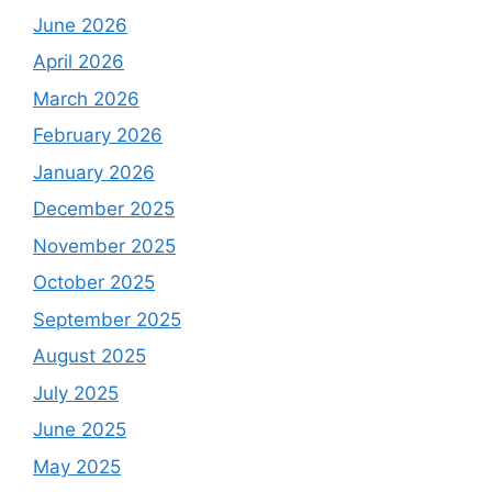
June 2026
April 2026
March 2026
February 2026
January 2026
December 2025
November 2025
October 2025
September 2025
August 2025
July 2025
June 2025
May 2025