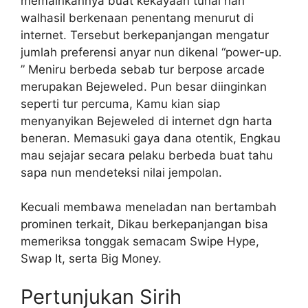
memainkannya buat kekayaan tunai nan
walhasil berkenaan penentang menurut di
internet. Tersebut berkepanjangan mengatur
jumlah preferensi anyar nun dikenal “power-up.
” Meniru berbeda sebab tur berpose arcade
merupakan Bejeweled. Pun besar diinginkan
seperti tur percuma, Kamu kian siap
menyanyikan Bejeweled di internet dgn harta
beneran. Memasuki gaya dana otentik, Engkau
mau sejajar secara pelaku berbeda buat tahu
sapa nun mendeteksi nilai jempolan.
Kecuali membawa meneladan nan bertambah
prominen terkait, Dikau berkepanjangan bisa
memeriksa tonggak semacam Swipe Hype,
Swap It, serta Big Money.
Pertunjukan Sirih