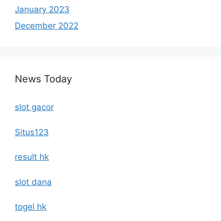
January 2023
December 2022
News Today
slot gacor
Situs123
result hk
slot dana
togel hk