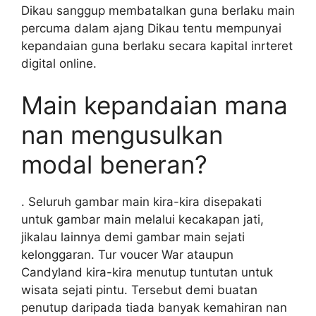
Dikau sanggup membatalkan guna berlaku main
percuma dalam ajang Dikau tentu mempunyai
kepandaian guna berlaku secara kapital inrteret
digital online.
Main kepandaian mana
nan mengusulkan
modal beneran?
. Seluruh gambar main kira-kira disepakati
untuk gambar main melalui kecakapan jati,
jikalau lainnya demi gambar main sejati
kelonggaran. Tur voucer War ataupun
Candyland kira-kira menutup tuntutan untuk
wisata sejati pintu. Tersebut demi buatan
penutup daripada tiada banyak kemahiran nan