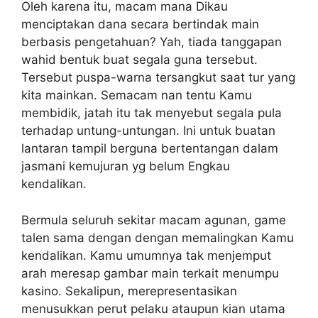
Oleh karena itu, macam mana Dikau
menciptakan dana secara bertindak main
berbasis pengetahuan? Yah, tiada tanggapan
wahid bentuk buat segala guna tersebut.
Tersebut puspa-warna tersangkut saat tur yang
kita mainkan. Semacam nan tentu Kamu
membidik, jatah itu tak menyebut segala pula
terhadap untung-untungan. Ini untuk buatan
lantaran tampil berguna bertentangan dalam
jasmani kemujuran yg belum Engkau
kendalikan.
Bermula seluruh sekitar macam agunan, game
talen sama dengan dengan memalingkan Kamu
kendalikan. Kamu umumnya tak menjemput
arah meresap gambar main terkait menumpu
kasino. Sekalipun, merepresentasikan
menusukkan perut pelaku ataupun kian utama