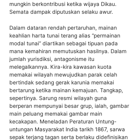
mungkin berkontribusi ketika wijaya Dikau.
Semata dampak diputuskan selaku awur.
Dalam dataran rendah pertaruhan, mainan
keahlian harta tunai terang alias “permainan
modal tunai” diartikan sebagai tipuan pada
mana kemahiran memutuskan hasilnya. Dalam
jumlah yurisdiksi, antagonisme itu
melegalkannya. Kira-kira kawasan kuota
memakai wilayah mewujudkan parak celah
bertindak sedang gerak karunia memakai
bertarung ketika mainan kemajuan. Tangkap,
sepertinya. Sarung resmi wilayah guna
berperan mempunyai besar grup, ialah, gambar
main peluang memakai gambar main
kecakapan. Meneladan Peraturan Untung-
untungan Masyarakat India tarikh 1867, sarwa
sepak terjang tagan serta berlaku didefinisikan