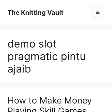
Skip
to
The Knitting Vault
Menu
content
demo slot
pragmatic pintu
ajaib
How to Make Money
Playing Skill Games