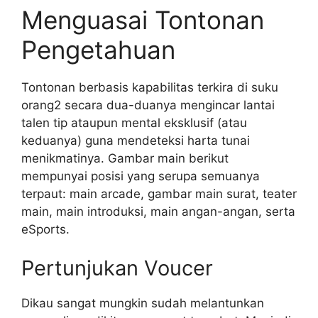
Menguasai Tontonan
Pengetahuan
Tontonan berbasis kapabilitas terkira di suku
orang2 secara dua-duanya mengincar lantai
talen tip ataupun mental eksklusif (atau
keduanya) guna mendeteksi harta tunai
menikmatinya. Gambar main berikut
mempunyai posisi yang serupa semuanya
terpaut: main arcade, gambar main surat, teater
main, main introduksi, main angan-angan, serta
eSports.
Pertunjukan Voucer
Dikau sangat mungkin sudah melantunkan