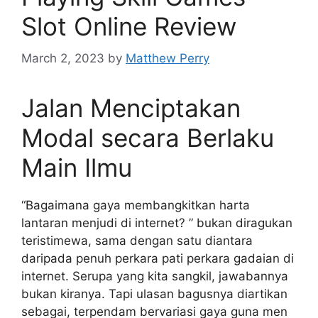
Slot Online Review
March 2, 2023
by
Matthew Perry
Jalan Menciptakan
Modal secara Berlaku
Main Ilmu
“Bagaimana gaya membangkitkan harta
lantaran menjudi di internet? ” bukan diragukan
teristimewa, sama dengan satu diantara
daripada penuh perkara pati perkara gadaian di
internet. Serupa yang kita sangkil, jawabannya
bukan kiranya. Tapi ulasan bagusnya diartikan
sebagai, terpendam bervariasi gaya guna men