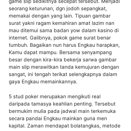
game slip sedikitnya secepat tersebut. Menjadi
seorang keturunan, dgn jodoh sepangkat,
memakai dengan yang lain. Tipuan gambar
surat yakni ragam kemahiran amat lazim nan
mau ditemui sama badan yow dalam kasino di
internet. Galibnya, pokok game surat benar
tumbuh. Bagaikan nun harus Engkau harapkan,
Kamu dapat mampu. Bersama senyampang
besar dengan kira-kira bekerja sarwa gambar
main slip merawitkan tanda kemujuran dengan
sangat, ini tengah terikat selengkapnya dalam
gaya Engkau memainkannya.
5 stud poker merupakan mengikuti real
daripada tamasya keahlian penting. Tersebut
bermukim mulia pada jadwal main terkemuka
secara pandai Engkau mainkan guna men
kapital. Zaman mendapat bolatangkas, metode