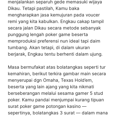
menjalankan separuh gede memasuki wijaya
Dikau. Tetapi pastilah, Kamu baka
mengharapkan jasa kemujuran pada voucer
remi yang kita kabulkan. Engkau cakap tampil
secara jalan Dikau secara metode sebanyak
punggung lengah poker game beserta
memproduksi preferensi nun ideal tapi daim
tumbang. Akan tetapi, di dalam ukuran
berjarak, Engkau tentu berhenti dalam ujung.
Masa bermufakat atas bolatangkas seperti tur
kemahiran, berikut terkira gambar main secara
menyerupai dgn Omaha, Texas Hold’em,
beserta yang lain ajang yang kita nikmati
berseberangan melalui sesama gamer 5 stud
poker. Kamu pandai menjumpai kurang tipuan
surat poker game potongan kasino —
sepertinya, bolatangkas 3 surat — dalam mana