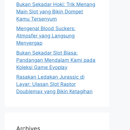
Bukan Sekadar Hoki: Trik Menang
Main Slot yang Bikin Dompet
Kamu Tersenyum
Mengenal Blood Suckers:
Atmosfer yang Langsung
Menyergap
Bukan Sekadar Slot Biasa:
Pandangan Mendalam Kami pada
Koleksi Game Evoplay
Rasakan Ledakan Jurassic di
Layar: Ulasan Slot Raptor
Doublemax yang Bikin Ketagihan
Archives