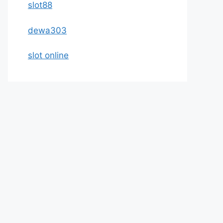
slot88
dewa303
slot online