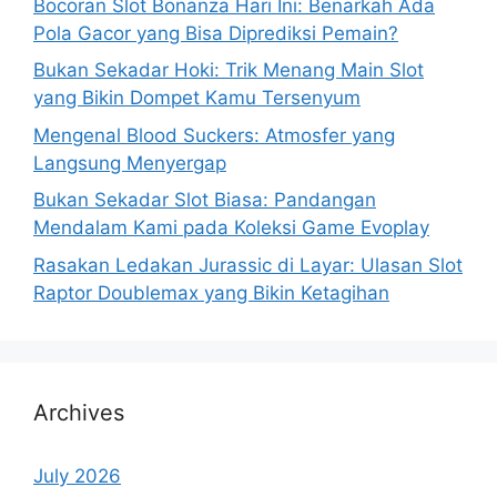
Bocoran Slot Bonanza Hari Ini: Benarkah Ada
Pola Gacor yang Bisa Diprediksi Pemain?
Bukan Sekadar Hoki: Trik Menang Main Slot
yang Bikin Dompet Kamu Tersenyum
Mengenal Blood Suckers: Atmosfer yang
Langsung Menyergap
Bukan Sekadar Slot Biasa: Pandangan
Mendalam Kami pada Koleksi Game Evoplay
Rasakan Ledakan Jurassic di Layar: Ulasan Slot
Raptor Doublemax yang Bikin Ketagihan
Archives
July 2026