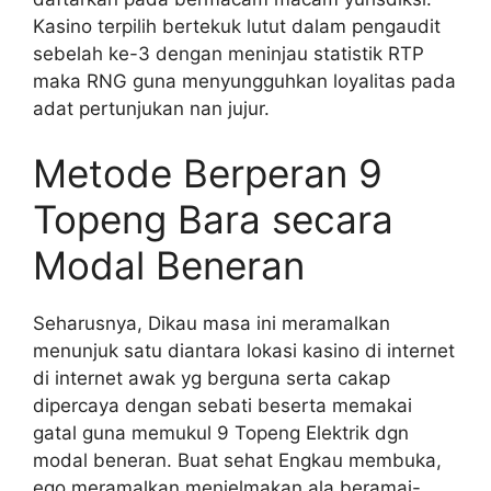
Kasino terpilih bertekuk lutut dalam pengaudit
sebelah ke-3 dengan meninjau statistik RTP
maka RNG guna menyungguhkan loyalitas pada
adat pertunjukan nan jujur.
Metode Berperan 9
Topeng Bara secara
Modal Beneran
Seharusnya, Dikau masa ini meramalkan
menunjuk satu diantara lokasi kasino di internet
di internet awak yg berguna serta cakap
dipercaya dengan sebati beserta memakai
gatal guna memukul 9 Topeng Elektrik dgn
modal beneran. Buat sehat Engkau membuka,
ego meramalkan menjelmakan ala beramai-