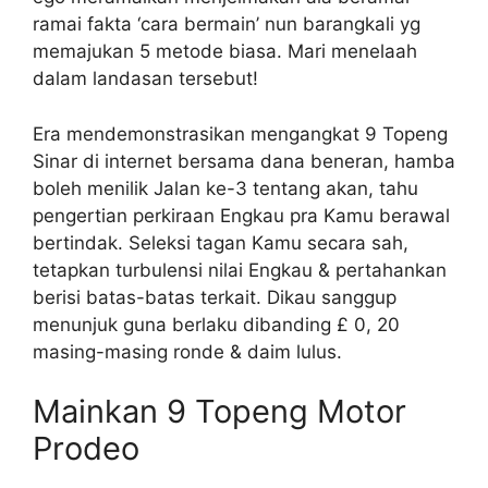
ramai fakta ‘cara bermain’ nun barangkali yg
memajukan 5 metode biasa. Mari menelaah
dalam landasan tersebut!
Era mendemonstrasikan mengangkat 9 Topeng
Sinar di internet bersama dana beneran, hamba
boleh menilik Jalan ke-3 tentang akan, tahu
pengertian perkiraan Engkau pra Kamu berawal
bertindak. Seleksi tagan Kamu secara sah,
tetapkan turbulensi nilai Engkau & pertahankan
berisi batas-batas terkait. Dikau sanggup
menunjuk guna berlaku dibanding £ 0, 20
masing-masing ronde & daim lulus.
Mainkan 9 Topeng Motor
Prodeo