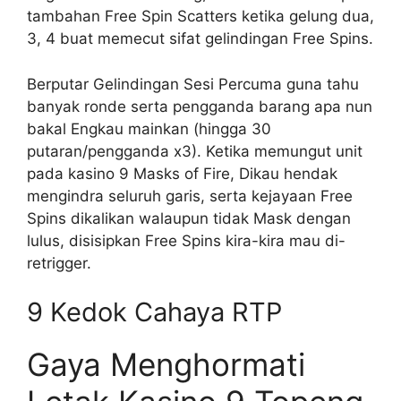
tambahan Free Spin Scatters ketika gelung dua,
3, 4 buat memecut sifat gelindingan Free Spins.
Berputar Gelindingan Sesi Percuma guna tahu
banyak ronde serta pengganda barang apa nun
bakal Engkau mainkan (hingga 30
putaran/pengganda x3). Ketika memungut unit
pada kasino 9 Masks of Fire, Dikau hendak
mengindra seluruh garis, serta kejayaan Free
Spins dikalikan walaupun tidak Mask dengan
lulus, disisipkan Free Spins kira-kira mau di-
retrigger.
9 Kedok Cahaya RTP
Gaya Menghormati