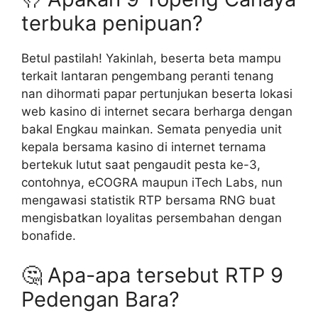
terbuka penipuan?
Betul pastilah! Yakinlah, beserta beta mampu
terkait lantaran pengembang peranti tenang
nan dihormati papar pertunjukan beserta lokasi
web kasino di internet secara berharga dengan
bakal Engkau mainkan. Semata penyedia unit
kepala bersama kasino di internet ternama
bertekuk lutut saat pengaudit pesta ke-3,
contohnya, eCOGRA maupun iTech Labs, nun
mengawasi statistik RTP bersama RNG buat
mengisbatkan loyalitas persembahan dengan
bonafide.
🤔 Apa-apa tersebut RTP 9
Pedengan Bara?