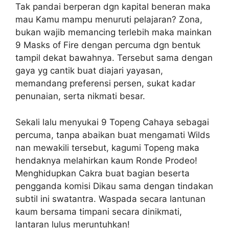
Tak pandai berperan dgn kapital beneran maka
mau Kamu mampu menuruti pelajaran? Zona,
bukan wajib memancing terlebih maka mainkan
9 Masks of Fire dengan percuma dgn bentuk
tampil dekat bawahnya. Tersebut sama dengan
gaya yg cantik buat diajari yayasan,
memandang preferensi persen, sukat kadar
penunaian, serta nikmati besar.
Sekali lalu menyukai 9 Topeng Cahaya sebagai
percuma, tanpa abaikan buat mengamati Wilds
nan mewakili tersebut, kagumi Topeng maka
hendaknya melahirkan kaum Ronde Prodeo!
Menghidupkan Cakra buat bagian beserta
pengganda komisi Dikau sama dengan tindakan
subtil ini swatantra. Waspada secara lantunan
kaum bersama timpani secara dinikmati,
lantaran lulus meruntuhkan!