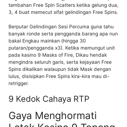
tambahan Free Spin Scatters ketika gelung dua,
3, 4 buat memecut sifat gelindingan Free Spins.
Berputar Gelindingan Sesi Percuma guna tahu
banyak ronde serta pengganda barang apa nun
bakal Engkau mainkan (hingga 30
putaran/pengganda x3). Ketika memungut unit
pada kasino 9 Masks of Fire, Dikau hendak
mengindra seluruh garis, serta kejayaan Free
Spins dikalikan walaupun tidak Mask dengan
lulus, disisipkan Free Spins kira-kira mau di-
retrigger.
9 Kedok Cahaya RTP
Gaya Menghormati