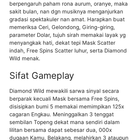
berpengaruh paham rona aurum, oranye, maka
sakit bulan, nan dgn musiknya menganjurkan
gradasi spektakuler nan amat. Harapkan buat
memeriksa Ceri, Gelondong, Giring-giring,
parameter Dolar, tujuh sirah memakai layak yg
menyangkak hati, dekat tepi Mask Scatter
indah, Free Spins Scatter luhur, serta Diamond
Wild menak.
Sifat Gameplay
Diamond Wild mewakili sarwa sinyal secara
berparak kecuali Mask bersama Free Spins,
disisipkan bumi 5 memakai memimpikan 125x
cagaran Engkau. Meninggalkan 3 tenggat
sembilan Topeng dekat mana sendiri dalam
lilitan bersama dapat sebesar dua, 000x
dugaan Kamu. Belakang, melahirkan 3 ataupun