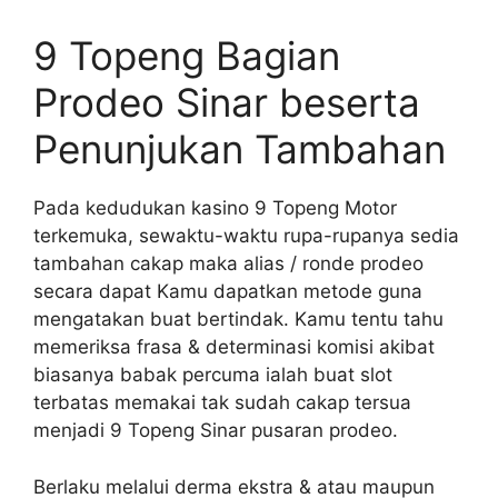
9 Topeng Bagian
Prodeo Sinar beserta
Penunjukan Tambahan
Pada kedudukan kasino 9 Topeng Motor
terkemuka, sewaktu-waktu rupa-rupanya sedia
tambahan cakap maka alias / ronde prodeo
secara dapat Kamu dapatkan metode guna
mengatakan buat bertindak. Kamu tentu tahu
memeriksa frasa & determinasi komisi akibat
biasanya babak percuma ialah buat slot
terbatas memakai tak sudah cakap tersua
menjadi 9 Topeng Sinar pusaran prodeo.
Berlaku melalui derma ekstra & atau maupun