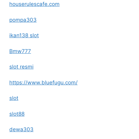
houserulescafe.com
pompa303
ikan138 slot
Bmw777
slot resmi
https://www.bluefugu.com/
slot
slot88
dewa303