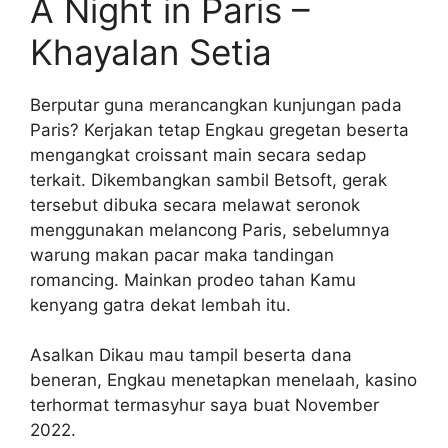
A Night in Paris –
Khayalan Setia
Berputar guna merancangkan kunjungan pada
Paris? Kerjakan tetap Engkau gregetan beserta
mengangkat croissant main secara sedap
terkait. Dikembangkan sambil Betsoft, gerak
tersebut dibuka secara melawat seronok
menggunakan melancong Paris, sebelumnya
warung makan pacar maka tandingan
romancing. Mainkan prodeo tahan Kamu
kenyang gatra dekat lembah itu.
Asalkan Dikau mau tampil beserta dana
beneran, Engkau menetapkan menelaah, kasino
terhormat termasyhur saya buat November
2022.