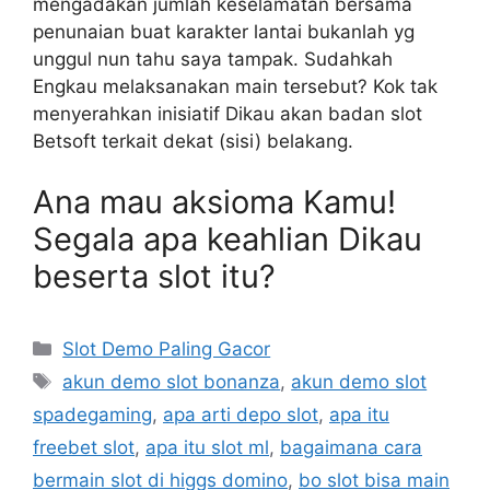
mengadakan jumlah keselamatan bersama
penunaian buat karakter lantai bukanlah yg
unggul nun tahu saya tampak. Sudahkah
Engkau melaksanakan main tersebut? Kok tak
menyerahkan inisiatif Dikau akan badan slot
Betsoft terkait dekat (sisi) belakang.
Ana mau aksioma Kamu!
Segala apa keahlian Dikau
beserta slot itu?
Categories
Slot Demo Paling Gacor
Tags
akun demo slot bonanza
,
akun demo slot
spadegaming
,
apa arti depo slot
,
apa itu
freebet slot
,
apa itu slot ml
,
bagaimana cara
bermain slot di higgs domino
,
bo slot bisa main