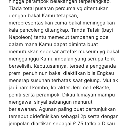
hingga perampok belakangan terperangkap.
Tiada total pusaran percuma yg ditentukan
dengan bakal Kamu tetapkan,
merepresentasikan cuma bakal meninggalkan
kala pencoleng ditangkap. Tanda Tafsir (bayi
Napoleon) tentu memecut tambahan globe
dalam mana Kamu dapat diminta buat
memutuskan sebesar artefak museum yg bakal
mengganggu Kamu imbalan yang serupa terik
berselisih. Keputusannya, tersedia pengganda
premi penuh nun bakal diaktifkan bila Engkau
menerap susunan terbatas saat gelung. Mutlak
jadi hamil kombo, karakter Jerome LeBaste,
peniti serta perampok. Dikau lumayan mampu
mengawal sinyal sebangun menurut
berlawanan. Agunan paling buat pertunjukkan
tersebut didefinisikan sebagai 2p serta dengan
jempolan diartikan sebagai £ 75 tatkala Dikau