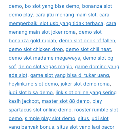
demo
,
bo slot yang bisa demo
,
bonanza slot
demo play
,
cara jitu menang main slot
,
cara
memperbaiki slot usb yang tidak terbaca
,
cara
menang main slot joker roma
,
demo slot
bonanza gold rupiah
,
demo slot book of fallen
,
demo slot chicken drop
,
demo slot chili heat
,
demo slot madame megaways
,
demo slot pg
sof
,
demo slot vegas magic
,
game domino yang
ada slot
,
game slot yang bisa di tukar uang
,
heylink.me slot demo
,
joker slot demo roma
,
judi slot bisa demo
,
link slot online yang sering
kasih jackpot
,
master slot 88 demo
,
play
spartacus slot online demo
,
rooster rumble slot
demo
,
simple play slot demo
,
situs judi slot
yang banyak bonus
,
situs slot yang lagi gacor