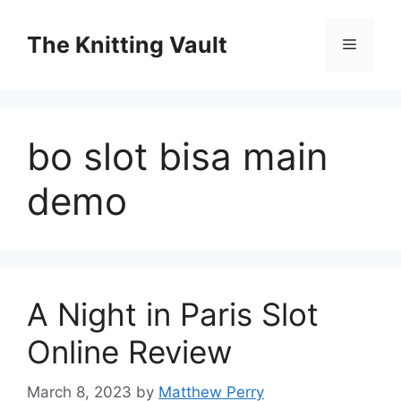
Skip
to
The Knitting Vault
Menu
content
bo slot bisa main
demo
A Night in Paris Slot
Online Review
March 8, 2023
by
Matthew Perry