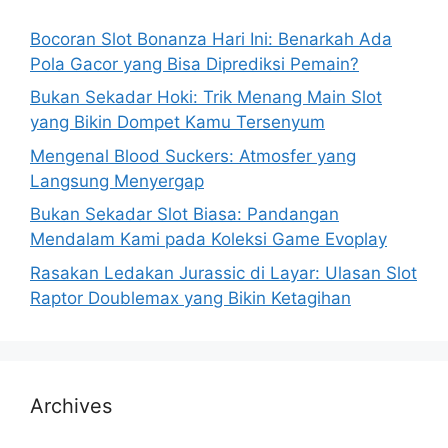
Bocoran Slot Bonanza Hari Ini: Benarkah Ada
Pola Gacor yang Bisa Diprediksi Pemain?
Bukan Sekadar Hoki: Trik Menang Main Slot
yang Bikin Dompet Kamu Tersenyum
Mengenal Blood Suckers: Atmosfer yang
Langsung Menyergap
Bukan Sekadar Slot Biasa: Pandangan
Mendalam Kami pada Koleksi Game Evoplay
Rasakan Ledakan Jurassic di Layar: Ulasan Slot
Raptor Doublemax yang Bikin Ketagihan
Archives