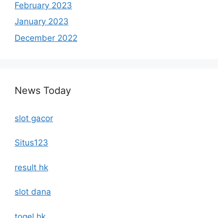
February 2023
January 2023
December 2022
News Today
slot gacor
Situs123
result hk
slot dana
togel hk