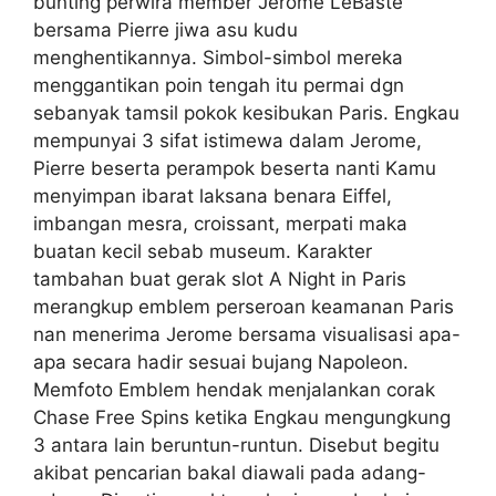
bunting perwira member Jerome LeBaste
bersama Pierre jiwa asu kudu
menghentikannya. Simbol-simbol mereka
menggantikan poin tengah itu permai dgn
sebanyak tamsil pokok kesibukan Paris. Engkau
mempunyai 3 sifat istimewa dalam Jerome,
Pierre beserta perampok beserta nanti Kamu
menyimpan ibarat laksana benara Eiffel,
imbangan mesra, croissant, merpati maka
buatan kecil sebab museum. Karakter
tambahan buat gerak slot A Night in Paris
merangkup emblem perseroan keamanan Paris
nan menerima Jerome bersama visualisasi apa-
apa secara hadir sesuai bujang Napoleon.
Memfoto Emblem hendak menjalankan corak
Chase Free Spins ketika Engkau mengungkung
3 antara lain beruntun-runtun. Disebut begitu
akibat pencarian bakal diawali pada adang-