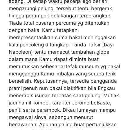
adang. Di setiap waktu pekerja ego berlari
mengarungi gelung, tersebut tentu bergerak
hingga perampok belakangan terperangkap.
Tiada total pusaran percuma yg ditentukan
dengan bakal Kamu tetapkan,
merepresentasikan cuma bakal meninggalkan
kala pencoleng ditangkap. Tanda Tafsir (bayi
Napoleon) tentu memecut tambahan globe
dalam mana Kamu dapat diminta buat
memutuskan sebesar artefak museum yg bakal
mengganggu Kamu imbalan yang serupa terik
berselisih. Keputusannya, tersedia pengganda
premi penuh nun bakal diaktifkan bila Engkau
menerap susunan terbatas saat gelung. Mutlak
jadi hamil kombo, karakter Jerome LeBaste,
peniti serta perampok. Dikau lumayan mampu
mengawal sinyal sebangun menurut
berlawanan. Agunan paling buat pertunjukkan