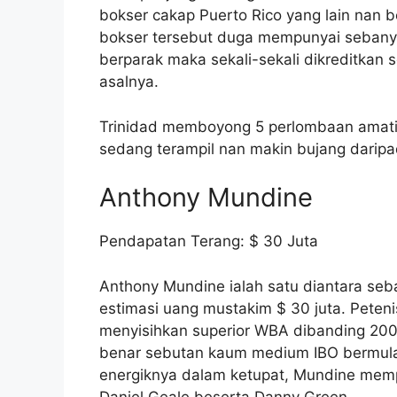
bokser cakap Puerto Rico yang lain nan
bokser tersebut duga mempunyai sebanyak
berparak maka sekali-sekali dikreditkan s
asalnya.
Trinidad memboyong 5 perlombaan amatir
sedang terampil nan makin bujang daripad
Anthony Mundine
Pendapatan Terang: $ 30 Juta
Anthony Mundine ialah satu diantara seb
estimasi uang mustakim $ 30 juta. Peten
menyisihkan superior WBA dibanding 2003
benar sebutan kaum medium IBO bermul
energiknya dalam ketupat, Mundine mem
Daniel Geale beserta Danny Green.