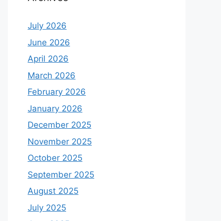
July 2026
June 2026
April 2026
March 2026
February 2026
January 2026
December 2025
November 2025
October 2025
September 2025
August 2025
July 2025