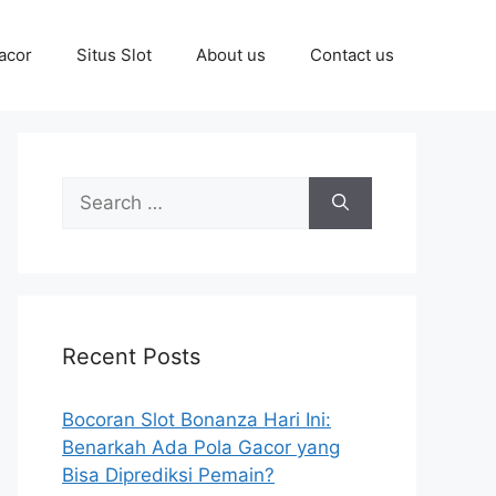
acor
Situs Slot
About us
Contact us
Search
for:
Recent Posts
Bocoran Slot Bonanza Hari Ini:
Benarkah Ada Pola Gacor yang
Bisa Diprediksi Pemain?