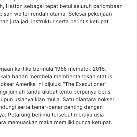
 Hatton sebagai tepat betul seluruh perlombaan
pisan welter rendah utama. Selesai pekerjaan
 juta jadi instruktur serta perintis ketupat.
rjaan kartika bermula 1988 mematok 2016.
tatkala badan membela membentangkan status
kser Amerika ini dijuluki “The Executioner”
ngi jumlah tanda akibat tentu berpunya berisi
pun usianya kian mulia. Satu diantara bokser
indungi serta benar-benar penting dengan
nya. Petarung berilmu tersebut merayu usia
ara memuaskan maka memiliki punca ketupat.