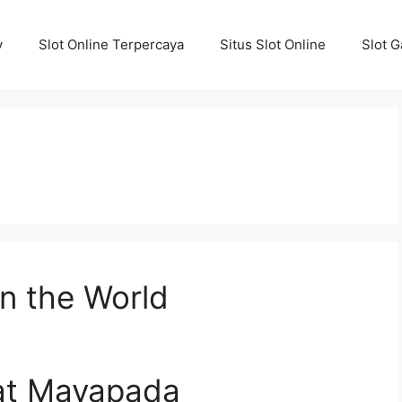
y
Slot Online Terpercaya
Situs Slot Online
Slot G
in the World
at Mayapada