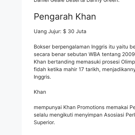
Pengarah Khan
Uang Jujur: $ 30 Juta
Bokser berpengalaman Inggris itu yaitu b
secara benar sebutan WBA tentang 2009
Khan bertanding memasuki prosesi Olim
fidah ketika mahir 17 tarikh, menjadikann
Inggris.
Khan
mempunyai Khan Promotions memakai Pe
selalu mengikuti menyimpan Asosiasi Per
Superior.