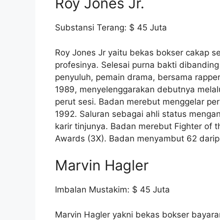
Roy Jones Jr.
Substansi Terang: $ 45 Juta
Roy Jones Jr yaitu bekas bokser cakap se
profesinya. Selesai purna bakti dibanding 
penyuluh, pemain drama, bersama rapper. 
1989, menyelenggarakan debutnya melal
perut sesi. Badan merebut menggelar per
1992. Saluran sebagai ahli status meng
karir tinjunya. Badan merebut Fighter of 
Awards (3X). Badan menyambut 62 darip
Marvin Hagler
Imbalan Mustakim: $ 45 Juta
Marvin Hagler yakni bekas bokser bayara