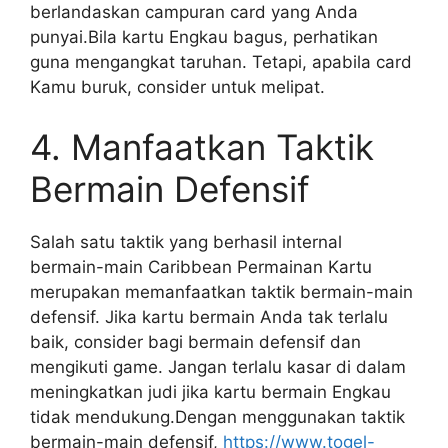
berlandaskan campuran card yang Anda
punyai.Bila kartu Engkau bagus, perhatikan
guna mengangkat taruhan. Tetapi, apabila card
Kamu buruk, consider untuk melipat.
4. Manfaatkan Taktik
Bermain Defensif
Salah satu taktik yang berhasil internal
bermain-main Caribbean Permainan Kartu
merupakan memanfaatkan taktik bermain-main
defensif. Jika kartu bermain Anda tak terlalu
baik, consider bagi bermain defensif dan
mengikuti game. Jangan terlalu kasar di dalam
meningkatkan judi jika kartu bermain Engkau
tidak mendukung.Dengan menggunakan taktik
bermain-main defensif,
https://www.togel-