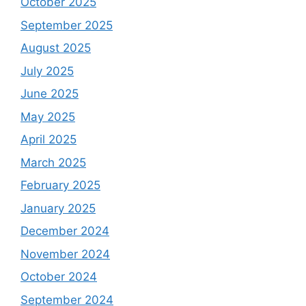
October 2025
September 2025
August 2025
July 2025
June 2025
May 2025
April 2025
March 2025
February 2025
January 2025
December 2024
November 2024
October 2024
September 2024