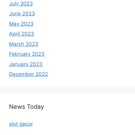
July 2023
June 2023
May 2023
April 2023
March 2023
February 2023
January 2023
December 2022
News Today
slot gacor