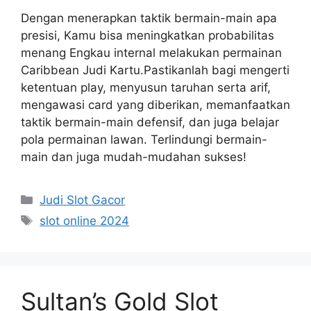
Dengan menerapkan taktik bermain-main apa
presisi, Kamu bisa meningkatkan probabilitas
menang Engkau internal melakukan permainan
Caribbean Judi Kartu.Pastikanlah bagi mengerti
ketentuan play, menyusun taruhan serta arif,
mengawasi card yang diberikan, memanfaatkan
taktik bermain-main defensif, dan juga belajar
pola permainan lawan. Terlindungi bermain-
main dan juga mudah-mudahan sukses!
Categories
Judi Slot Gacor
Tags
slot online 2024
Sultan’s Gold Slot