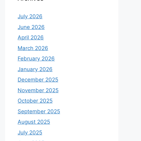
July 2026
June 2026
April 2026
March 2026
February 2026
January 2026
December 2025
November 2025
October 2025
September 2025
August 2025
July 2025