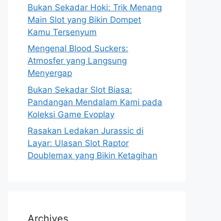
Bukan Sekadar Hoki: Trik Menang
Main Slot yang Bikin Dompet
Kamu Tersenyum
Mengenal Blood Suckers:
Atmosfer yang Langsung
Menyergap
Bukan Sekadar Slot Biasa:
Pandangan Mendalam Kami pada
Koleksi Game Evoplay
Rasakan Ledakan Jurassic di
Layar: Ulasan Slot Raptor
Doublemax yang Bikin Ketagihan
Archives