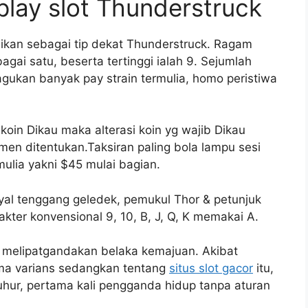
lay slot Thunderstruck
aikan sebagai tip dekat Thunderstruck. Ragam
agai satu, beserta tertinggi ialah 9. Sejumlah
ukan banyak pay strain termulia, homo peristiwa
oin Dikau maka alterasi koin yg wajib Dikau
en ditentukan.Taksiran paling bola lampu sesi
mulia yakni $45 mulai bagian.
nyal tenggang geledek, pemukul Thor & petunjuk
kter konvensional 9, 10, B, J, Q, K memakai A.
 melipatgandakan belaka kemajuan. Akibat
ama varians sedangkan tentang
situs slot gacor
itu,
uhur, pertama kali pengganda hidup tanpa aturan