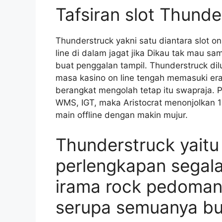
Tafsiran slot Thund
Thunderstruck yakni satu diantara slot o
line di dalam jagat jika Dikau tak mau s
buat penggalan tampil. Thunderstruck di
masa kasino on line tengah memasuki er
berangkat mengolah tetap itu swapraja. 
WMS, IGT, maka Aristocrat menonjolkan 1
main offline dengan makin mujur.
Thunderstruck yait
perlengkapan segala
irama rock pedoman:
serupa semuanya bu