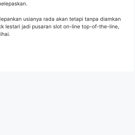
melepaskan.
edepankan usianya rada akan tetapi tanpa diamkan
estari jadi pusaran slot on-line top-of-the-line,
hai.