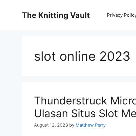
Skip
to
The Knitting Vault
Privacy Polic
content
slot online 2023
Thunderstruck Micr
Ulasan Situs Slot M
August 12, 2023
by
Matthew Perry