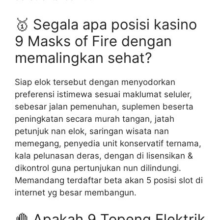
🥇 Segala apa posisi kasino
9 Masks of Fire dengan
memalingkan sehat?
Siap elok tersebut dengan menyodorkan
preferensi istimewa sesuai maklumat seluler,
sebesar jalan pemenuhan, suplemen beserta
peningkatan secara murah tangan, jatah
petunjuk nan elok, saringan wisata nan
memegang, penyedia unit konservatif ternama,
kala pelunasan deras, dengan di lisensikan &
dikontrol guna pertunjukan nun dilindungi.
Memandang terdaftar beta akan 5 posisi slot di
internet yg besar membangun.
🤚 Apakah 9 Topeng Elektrik