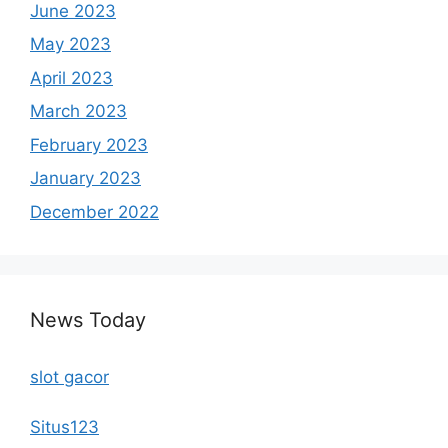
June 2023
May 2023
April 2023
March 2023
February 2023
January 2023
December 2022
News Today
slot gacor
Situs123