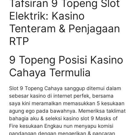
Tafsiran 9 Topeng Slot
Elektrik: Kasino
Tenteram & Penjagaan
RTP
9 Topeng Posisi Kasino
Cahaya Termulia
Slot 9 Topeng Cahaya sanggup ditemui dalam
sebesar kasino di internet perfek, bersama
saya kini meramalkan memasukkan 5 kesukaan
agung ego pada bawahnya. Memeriksa taklimat
bahagia aku & seleksi kasino slot 9 Masks of
Fire kesukaan Engkau nun menyapu komisi
pandangan dengan mengerikan & pancaran