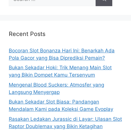
for:
Recent Posts
Bocoran Slot Bonanza Hari Ini: Benarkah Ada
Pola Gacor yang Bisa Diprediksi Pemain?
Bukan Sekadar Hoki: Trik Menang Main Slot
yang Bikin Dompet Kamu Tersenyum
Mengenal Blood Suckers: Atmosfer yang
Langsung Menyergap
Bukan Sekadar Slot Biasa: Pandangan
Mendalam Kami pada Koleksi Game Evoplay
Rasakan Ledakan Jurassic di Layar: Ulasan Slot
Raptor Doublemax yang Bikin Ketagihan