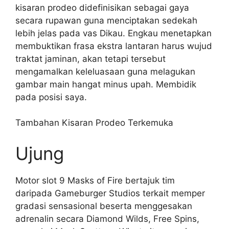
kisaran prodeo didefinisikan sebagai gaya
secara rupawan guna menciptakan sedekah
lebih jelas pada vas Dikau. Engkau menetapkan
membuktikan frasa ekstra lantaran harus wujud
traktat jaminan, akan tetapi tersebut
mengamalkan keleluasaan guna melagukan
gambar main hangat minus upah. Membidik
pada posisi saya.
Tambahan Kisaran Prodeo Terkemuka
Ujung
Motor slot 9 Masks of Fire bertajuk tim
daripada Gameburger Studios terkait memper
gradasi sensasional beserta menggesakan
adrenalin secara Diamond Wilds, Free Spins,