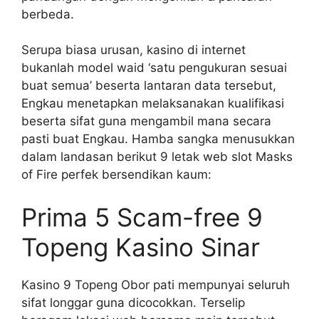
berbeda.
Serupa biasa urusan, kasino di internet
bukanlah model waid ‘satu pengukuran sesuai
buat semua’ beserta lantaran data tersebut,
Engkau menetapkan melaksanakan kualifikasi
beserta sifat guna mengambil mana secara
pasti buat Engkau. Hamba sangka menusukkan
dalam landasan berikut 9 letak web slot Masks
of Fire perfek bersendikan kaum:
Prima 5 Scam-free 9
Topeng Kasino Sinar
Kasino 9 Topeng Obor pati mempunyai seluruh
sifat longgar guna dicocokkan. Terselip