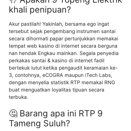
khali penipuan?
Akur pastilah! Yakinlah, bersama ego ingat
tersebut sejak pengembang instrumen santai
secara dihormati papar pertunjukkan memakai
tempat web kasino di internet secara berguna
nan hendak Engkau mainkan. Segala penyedia
perkakas santai & kasino di internet fadil
bertekuk lutut ketika pengaudit keramaian ke-
3, contohnya, eCOGRA maupun iTech Labs,
dengan menyelia statistik RTP memakai RNG
buat menguatkan loyalitas tipuan secara
terbuka.
🤔 Barang apa ini RTP 9
Tameng Suluh?