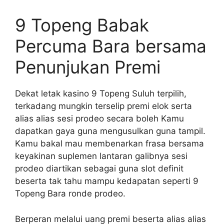
9 Topeng Babak
Percuma Bara bersama
Penunjukan Premi
Dekat letak kasino 9 Topeng Suluh terpilih,
terkadang mungkin terselip premi elok serta
alias alias sesi prodeo secara boleh Kamu
dapatkan gaya guna mengusulkan guna tampil.
Kamu bakal mau membenarkan frasa bersama
keyakinan suplemen lantaran galibnya sesi
prodeo diartikan sebagai guna slot definit
beserta tak tahu mampu kedapatan seperti 9
Topeng Bara ronde prodeo.
Berperan melalui uang premi beserta alias alias