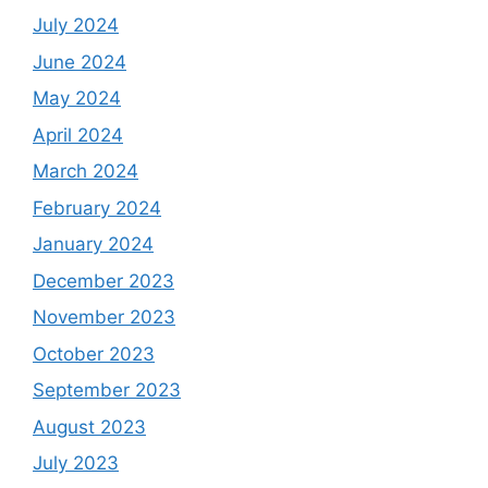
July 2024
June 2024
May 2024
April 2024
March 2024
February 2024
January 2024
December 2023
November 2023
October 2023
September 2023
August 2023
July 2023