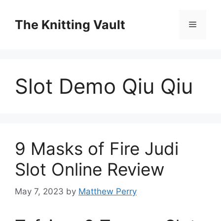
Skip
to
The Knitting Vault
Menu
content
Slot Demo Qiu Qiu
9 Masks of Fire Judi
Slot Online Review
May 7, 2023
by
Matthew Perry