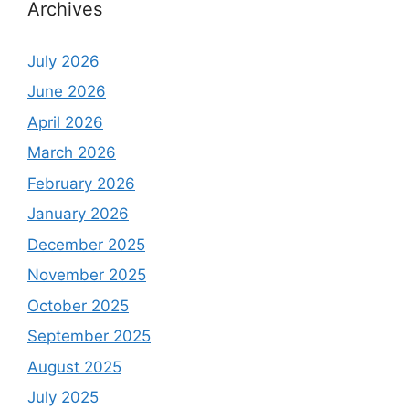
Archives
July 2026
June 2026
April 2026
March 2026
February 2026
January 2026
December 2025
November 2025
October 2025
September 2025
August 2025
July 2025