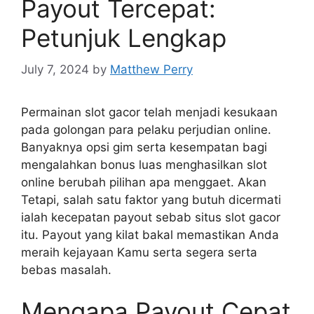
Payout Tercepat:
Petunjuk Lengkap
July 7, 2024
by
Matthew Perry
Permainan slot gacor telah menjadi kesukaan
pada golongan para pelaku perjudian online.
Banyaknya opsi gim serta kesempatan bagi
mengalahkan bonus luas menghasilkan slot
online berubah pilihan apa menggaet. Akan
Tetapi, salah satu faktor yang butuh dicermati
ialah kecepatan payout sebab situs slot gacor
itu. Payout yang kilat bakal memastikan Anda
meraih kejayaan Kamu serta segera serta
bebas masalah.
Mengapa Payout Cepat