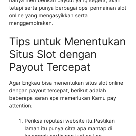
hanya memberikan payout yang segera, akan
tetapi serta punya berbagai opsi permainan slot
online yang mengasyikkan serta
menggembirakan.
Tips untuk Menentukan
Situs Slot dengan
Payout Tercepat
Agar Engkau bisa menentukan situs slot online
dengan payout tercepat, berikut adalah
beberapa saran apa memerlukan Kamu pay
attention:
Periksa reputasi website itu.Pastikan
laman itu punya citra apa mantap di