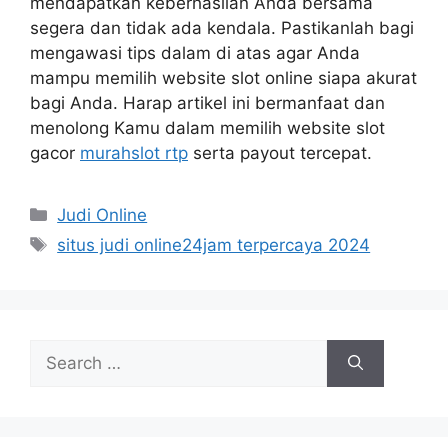
mendapatkan keberhasilan Anda bersama
segera dan tidak ada kendala. Pastikanlah bagi
mengawasi tips dalam di atas agar Anda
mampu memilih website slot online siapa akurat
bagi Anda. Harap artikel ini bermanfaat dan
menolong Kamu dalam memilih website slot
gacor
murahslot rtp
serta payout tercepat.
Categories
Judi Online
Tags
situs judi online24jam terpercaya 2024
Search
for: