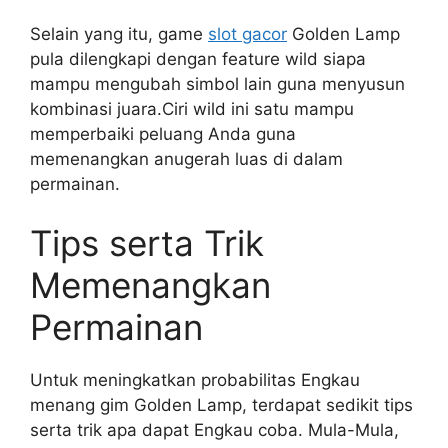
Selain yang itu, game
slot gacor
Golden Lamp
pula dilengkapi dengan feature wild siapa
mampu mengubah simbol lain guna menyusun
kombinasi juara.Ciri wild ini satu mampu
memperbaiki peluang Anda guna
memenangkan anugerah luas di dalam
permainan.
Tips serta Trik
Memenangkan
Permainan
Untuk meningkatkan probabilitas Engkau
menang gim Golden Lamp, terdapat sedikit tips
serta trik apa dapat Engkau coba. Mula-Mula,