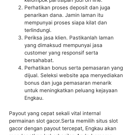
kelompok partisipan judi on line.
Perhatikan proses deposit dan juga
penarikan dana. Jamin laman itu
mempunyai proses siapa kilat dan
terlindungi.
Periksa jasa klien. Pastikanlah laman
yang dimaksud mempunyai jasa
customer yang responsif serta
bersahabat.
Perhatikan bonus serta pemasaran yang
dijual. Seleksi website apa menyediakan
bonus dan juga pemasaran menarik
untuk meningkatkan peluang kejayaan
Engkau.
Payout yang cepat sekali vital internal
permainan slot gacor.Serta memilih situs slot
gacor dengan payout tercepat, Engkau akan