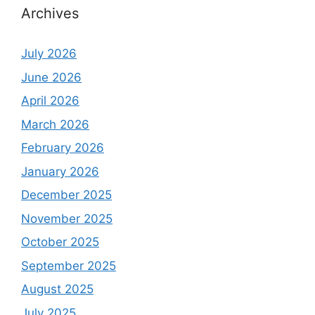
Archives
July 2026
June 2026
April 2026
March 2026
February 2026
January 2026
December 2025
November 2025
October 2025
September 2025
August 2025
July 2025