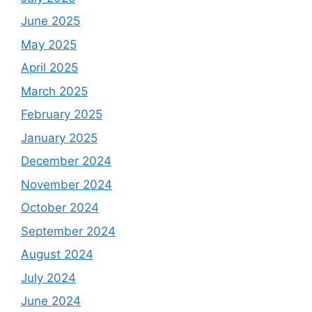
June 2025
May 2025
April 2025
March 2025
February 2025
January 2025
December 2024
November 2024
October 2024
September 2024
August 2024
July 2024
June 2024