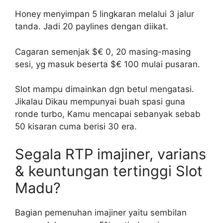
Honey menyimpan 5 lingkaran melalui 3 jalur
tanda. Jadi 20 paylines dengan diikat.
Cagaran semenjak $€ 0, 20 masing-masing
sesi, yg masuk beserta $€ 100 mulai pusaran.
Slot mampu dimainkan dgn betul mengatasi.
Jikalau Dikau mempunyai buah spasi guna
ronde turbo, Kamu mencapai sebanyak sebab
50 kisaran cuma berisi 30 era.
Segala RTP imajiner, varians
& keuntungan tertinggi Slot
Madu?
Bagian pemenuhan imajiner yaitu sembilan