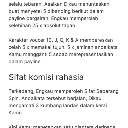
selalu tebaran. Asalkan Dikau menuntaskan
buat menyetel 5 dibanding berikut dalam
payline bergairah, Engkau memperoleh
kelebihan 25 x absolut tagan.
Karakter voucer 10, J, Q, K & A membereskan
celah 5 x memakai tujuh. 5 x jaminan andaikata
Kamu mengganti 5 sebab merepresentasikan
dalam payline.
Sifat komisi rahasia
Terkadang, Engkau memperoleh Sifat Sebarang
Spin. Andaikata tersebut berjalan, Dikau
mengamati 3 kumbang landas dalam kerai
Kamu.
Kini Kamu menetapkan satu diantara daripada