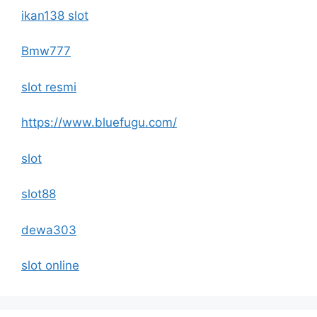
ikan138 slot
Bmw777
slot resmi
https://www.bluefugu.com/
slot
slot88
dewa303
slot online