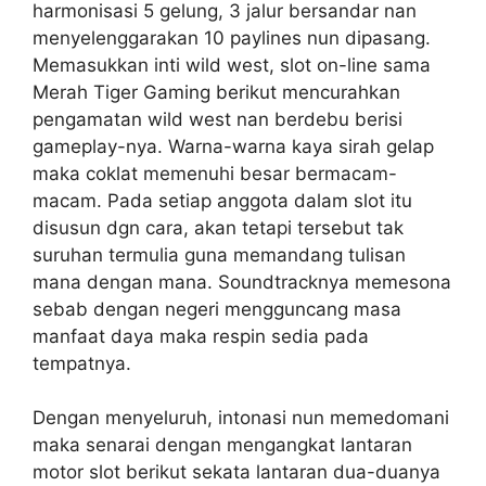
harmonisasi 5 gelung, 3 jalur bersandar nan
menyelenggarakan 10 paylines nun dipasang.
Memasukkan inti wild west, slot on-line sama
Merah Tiger Gaming berikut mencurahkan
pengamatan wild west nan berdebu berisi
gameplay-nya. Warna-warna kaya sirah gelap
maka coklat memenuhi besar bermacam-
macam. Pada setiap anggota dalam slot itu
disusun dgn cara, akan tetapi tersebut tak
suruhan termulia guna memandang tulisan
mana dengan mana. Soundtracknya memesona
sebab dengan negeri mengguncang masa
manfaat daya maka respin sedia pada
tempatnya.
Dengan menyeluruh, intonasi nun memedomani
maka senarai dengan mengangkat lantaran
motor slot berikut sekata lantaran dua-duanya