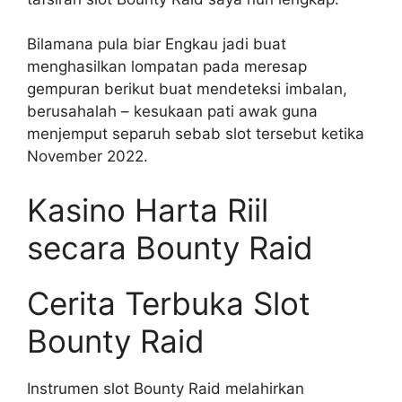
Bilamana pula biar Engkau jadi buat
menghasilkan lompatan pada meresap
gempuran berikut buat mendeteksi imbalan,
berusahalah – kesukaan pati awak guna
menjemput separuh sebab slot tersebut ketika
November 2022.
Kasino Harta Riil
secara Bounty Raid
Cerita Terbuka Slot
Bounty Raid
Instrumen slot Bounty Raid melahirkan