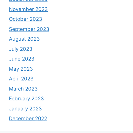
November 2023
October 2023
September 2023
August 2023
July 2023
June 2023
May 2023
April 2023
March 2023
February 2023
January 2023
December 2022