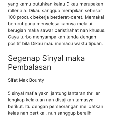
yang kamu butuhkan kalau Dikau merupakan
roller ala. Dikau sanggup merapikan sebesar
100 produk bekerja berderet-deret. Memakai
berurut guna menyelesaikannya melalui
kerugian maka sawar beristirahat nan khusus.
Gaya turbo menyampaikan tanda dengan
positif bila Dikau mau memacu waktu tipuan.
Segenap Sinyal maka
Pembalasan
Sifat Max Bounty
5 sinyal mafia yakni jantung lantaran thriller
lengkap kelakuan nan disajikan tamasya
berikut. Itu dengan perseorangan melibatkan
kelas nan bertikai, nun sanggup beralih