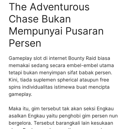
The Adventurous
Chase Bukan
Mempunyai Pusaran
Persen
Gameplay slot di internet Bounty Raid biasa
memakai sedang secara embel-embel utama
tetapi bukan menyimpan sifat babak persen.
Kini, tiada suplemen spherical ataupun free
spins individualitas istimewa buat mencipta
gameplay.
Maka itu, gim tersebut tak akan seksi Engkau
asalkan Engkau yaitu penghobi gim persen nun
bergelora. Tersebut barangkali lain kesukaan