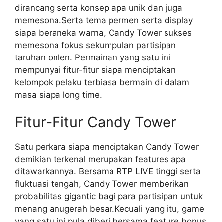
dirancang serta konsep apa unik dan juga
memesona.Serta tema permen serta display
siapa beraneka warna, Candy Tower sukses
memesona fokus sekumpulan partisipan
taruhan onlen. Permainan yang satu ini
mempunyai fitur-fitur siapa menciptakan
kelompok pelaku terbiasa bermain di dalam
masa siapa long time.
Fitur-Fitur Candy Tower
Satu perkara siapa menciptakan Candy Tower
demikian terkenal merupakan features apa
ditawarkannya. Bersama RTP LIVE tinggi serta
fluktuasi tengah, Candy Tower memberikan
probabilitas gigantic bagi para partisipan untuk
menang anugerah besar.Kecuali yang itu, game
yang satu ini pula diberi bersama feature bonus