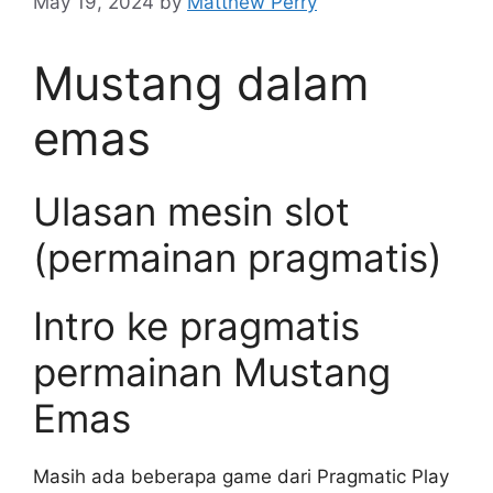
May 19, 2024
by
Matthew Perry
Mustang dalam
emas
Ulasan mesin slot
(permainan pragmatis)
Intro ke pragmatis
permainan Mustang
Emas
Masih ada beberapa game dari Pragmatic Play