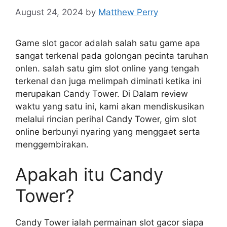
August 24, 2024
by
Matthew Perry
Game slot gacor adalah salah satu game apa
sangat terkenal pada golongan pecinta taruhan
onlen. salah satu gim slot online yang tengah
terkenal dan juga melimpah diminati ketika ini
merupakan Candy Tower. Di Dalam review
waktu yang satu ini, kami akan mendiskusikan
melalui rincian perihal Candy Tower, gim slot
online berbunyi nyaring yang menggaet serta
menggembirakan.
Apakah itu Candy
Tower?
Candy Tower ialah permainan slot gacor siapa