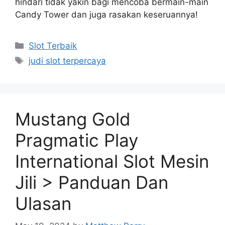
hindari tidak yakin bagi mencoba bermain-main
Candy Tower dan juga rasakan keseruannya!
Categories
Slot Terbaik
Tags
judi slot terpercaya
Mustang Gold
Pragmatic Play
International Slot Mesin
Jili > Panduan Dan
Ulasan