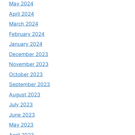
May 2024
April 2024
March 2024
February 2024
January 2024
December 2023
November 2023
October 2023
September 2023
August 2023
July 2023
June 2023
May 2023
April 2023