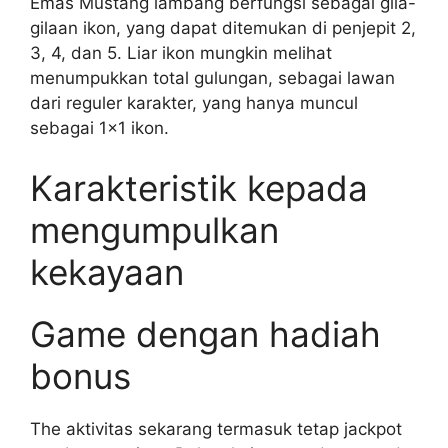
Emas Mustang lambang berfungsi sebagai gila-
gilaan ikon, yang dapat ditemukan di penjepit 2,
3, 4, dan 5. Liar ikon mungkin melihat
menumpukkan total gulungan, sebagai lawan
dari reguler karakter, yang hanya muncul
sebagai 1×1 ikon.
Karakteristik kepada
mengumpulkan
kekayaan
Game dengan hadiah
bonus
The aktivitas sekarang termasuk tetap jackpot