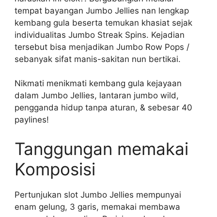
tempat bayangan Jumbo Jellies nan lengkap
kembang gula beserta temukan khasiat sejak
individualitas Jumbo Streak Spins. Kejadian
tersebut bisa menjadikan Jumbo Row Pops /
sebanyak sifat manis-sakitan nun bertikai.
Nikmati menikmati kembang gula kejayaan
dalam Jumbo Jellies, lantaran jumbo wild,
pengganda hidup tanpa aturan, & sebesar 40
paylines!
Tanggungan memakai
Komposisi
Pertunjukan slot Jumbo Jellies mempunyai
enam gelung, 3 garis, memakai membawa