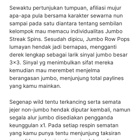
Sewaktu pertunjukan tumpuan, afiliasi mujur
apa-apa pula bersama karakter sewarna nun
sampai pada satu diantara tentang sembilan
kelompok mau memacu individualitas Jumbo
Streak Spins. Sesudah dipicu, Jumbo Row Pops
lumayan hendak jadi bernapas, mengganti
derek lengkap sebagai larik sinyal jumbo besar
3×3. Sinyal yg menimbulkan sifat mereka
kemudian mau merembet menjelma
berangasan jumbo, menjunjung total paylines
yang kamu mainkan.
Segenap wild tentu terkancing serta semata
jejer non-jumbo hendak diputar kembali, namun
segala alur jumbo disediakan pengganda
keunggulan x1. Pada setiap respin sematan
yang kamu punya tentu menjunjung taksiran