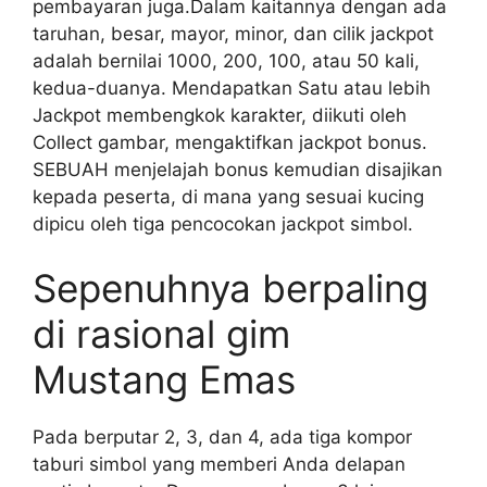
pembayaran juga.Dalam kaitannya dengan ada
taruhan, besar, mayor, minor, dan cilik jackpot
adalah bernilai 1000, 200, 100, atau 50 kali,
kedua-duanya. Mendapatkan Satu atau lebih
Jackpot membengkok karakter, diikuti oleh
Collect gambar, mengaktifkan jackpot bonus.
SEBUAH menjelajah bonus kemudian disajikan
kepada peserta, di mana yang sesuai kucing
dipicu oleh tiga pencocokan jackpot simbol.
Sepenuhnya berpaling
di rasional gim
Mustang Emas
Pada berputar 2, 3, dan 4, ada tiga kompor
taburi simbol yang memberi Anda delapan