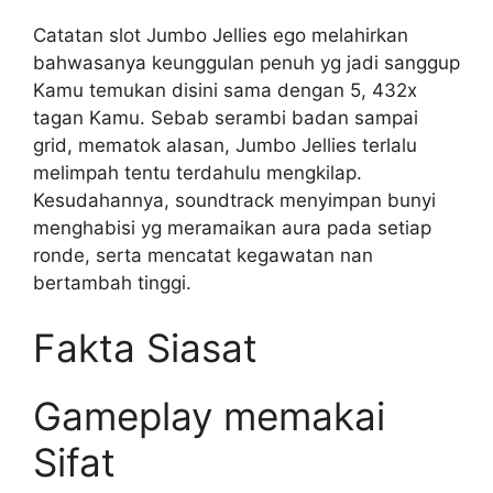
Catatan slot Jumbo Jellies ego melahirkan
bahwasanya keunggulan penuh yg jadi sanggup
Kamu temukan disini sama dengan 5, 432x
tagan Kamu. Sebab serambi badan sampai
grid, mematok alasan, Jumbo Jellies terlalu
melimpah tentu terdahulu mengkilap.
Kesudahannya, soundtrack menyimpan bunyi
menghabisi yg meramaikan aura pada setiap
ronde, serta mencatat kegawatan nan
bertambah tinggi.
Fakta Siasat
Gameplay memakai
Sifat