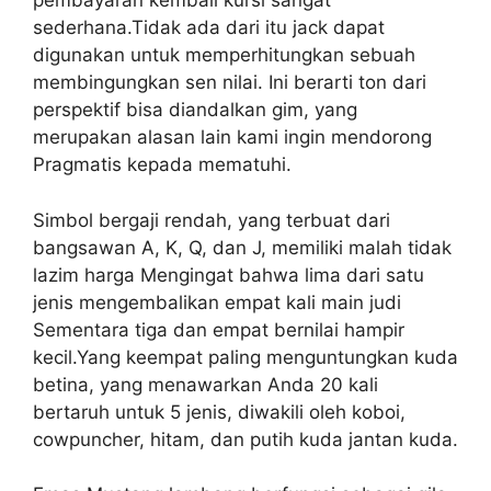
pembayaran kembali kursi sangat
sederhana.Tidak ada dari itu jack dapat
digunakan untuk memperhitungkan sebuah
membingungkan sen nilai. Ini berarti ton dari
perspektif bisa diandalkan gim, yang
merupakan alasan lain kami ingin mendorong
Pragmatis kepada mematuhi.
Simbol bergaji rendah, yang terbuat dari
bangsawan A, K, Q, dan J, memiliki malah tidak
lazim harga Mengingat bahwa lima dari satu
jenis mengembalikan empat kali main judi
Sementara tiga dan empat bernilai hampir
kecil.Yang keempat paling menguntungkan kuda
betina, yang menawarkan Anda 20 kali
bertaruh untuk 5 jenis, diwakili oleh koboi,
cowpuncher, hitam, dan putih kuda jantan kuda.