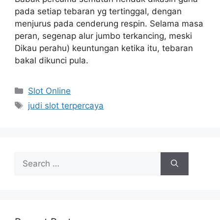
pada setiap tebaran yg tertinggal, dengan
menjurus pada cenderung respin. Selama masa
peran, segenap alur jumbo terkancing, meski
Dikau perahu) keuntungan ketika itu, tebaran
bakal dikunci pula.
Categories
Slot Online
Tags
judi slot terpercaya
Search
for: