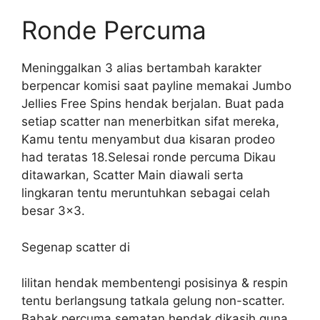
Ronde Percuma
Meninggalkan 3 alias bertambah karakter
berpencar komisi saat payline memakai Jumbo
Jellies Free Spins hendak berjalan. Buat pada
setiap scatter nan menerbitkan sifat mereka,
Kamu tentu menyambut dua kisaran prodeo
had teratas 18.Selesai ronde percuma Dikau
ditawarkan, Scatter Main diawali serta
lingkaran tentu meruntuhkan sebagai celah
besar 3×3.
Segenap scatter di
lilitan hendak membentengi posisinya & respin
tentu berlangsung tatkala gelung non-scatter.
Babak percuma sematan hendak dikasih guna