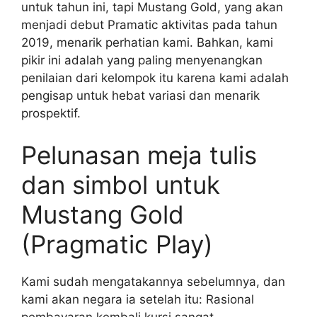
untuk tahun ini, tapi Mustang Gold, yang akan
menjadi debut Pramatic aktivitas pada tahun
2019, menarik perhatian kami. Bahkan, kami
pikir ini adalah yang paling menyenangkan
penilaian dari kelompok itu karena kami adalah
pengisap untuk hebat variasi dan menarik
prospektif.
Pelunasan meja tulis
dan simbol untuk
Mustang Gold
(Pragmatic Play)
Kami sudah mengatakannya sebelumnya, dan
kami akan negara ia setelah itu: Rasional