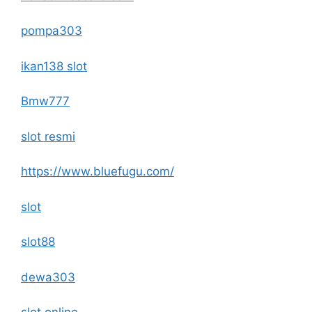
pompa303
ikan138 slot
Bmw777
slot resmi
https://www.bluefugu.com/
slot
slot88
dewa303