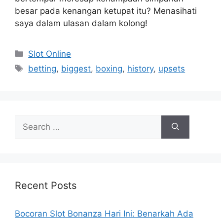
besar pada kenangan ketupat itu? Menasihati
saya dalam ulasan dalam kolong!
Categories
Slot Online
Tags
betting
,
biggest
,
boxing
,
history
,
upsets
Search
for:
Recent Posts
Bocoran Slot Bonanza Hari Ini: Benarkah Ada