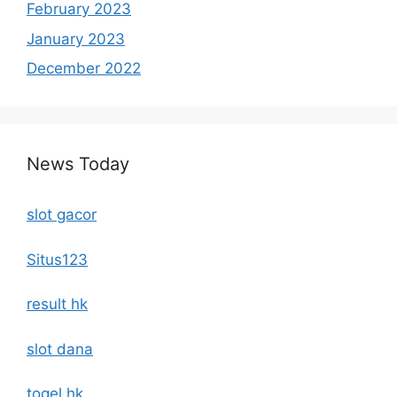
February 2023
January 2023
December 2022
News Today
slot gacor
Situs123
result hk
slot dana
togel hk