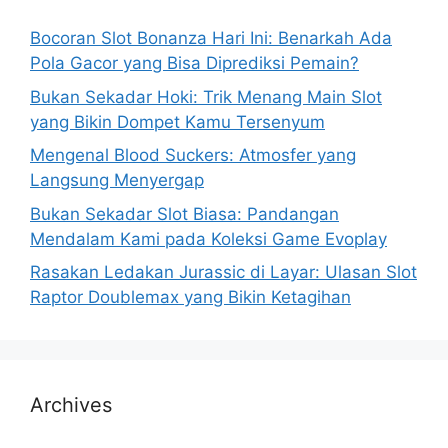
Bocoran Slot Bonanza Hari Ini: Benarkah Ada
Pola Gacor yang Bisa Diprediksi Pemain?
Bukan Sekadar Hoki: Trik Menang Main Slot
yang Bikin Dompet Kamu Tersenyum
Mengenal Blood Suckers: Atmosfer yang
Langsung Menyergap
Bukan Sekadar Slot Biasa: Pandangan
Mendalam Kami pada Koleksi Game Evoplay
Rasakan Ledakan Jurassic di Layar: Ulasan Slot
Raptor Doublemax yang Bikin Ketagihan
Archives