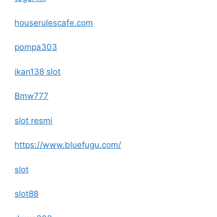
houserulescafe.com
pompa303
ikan138 slot
Bmw777
slot resmi
https://www.bluefugu.com/
slot
slot88