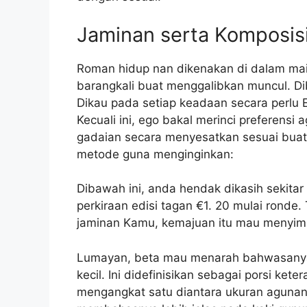
Jaminan serta Komposis
Roman hidup nan dikenakan di dalam mai
barangkali buat menggalibkan muncul. D
Dikau pada setiap keadaan secara perlu 
Kecuali ini, ego bakal merinci preferen
gadaian secara menyesatkan sesuai buat 
metode guna menginginkan:
Dibawah ini, anda hendak dikasih sekitar
perkiraan edisi tagan €1. 20 mulai ronde
jaminan Kamu, kemajuan itu mau menyi
Lumayan, beta mau menarah bahwasanya m
kecil. Ini didefinisikan sebagai porsi ket
mengangkat satu diantara ukuran aguna