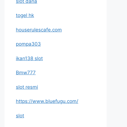
slot dana
togel hk
houserulescafe.com
pompa303
ikan138 slot
Bmw777
slot resmi
https://www.bluefugu.com/
slot