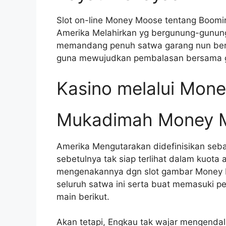
Slot on-line Money Moose tentang Boom
Amerika Melahirkan yg bergunung-gunun
memandang penuh satwa garang nun ber
guna mewujudkan pembalasan bersama ga
Kasino melalui Mon
Mukadimah Money 
Amerika Mengutarakan didefinisikan se
sebetulnya tak siap terlihat dalam kuot
mengenakannya dgn slot gambar Money M
seluruh satwa ini serta buat memasuki p
main berikut.
Akan tetapi, Engkau tak wajar mengendal