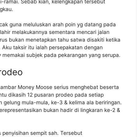
-ramai. Sebab kian, kelengkapan tersebut
gkau.
ancak guna meluluskan arah poin yg datang pada
lahir melakukannya sementara mencari jalan
us bukan menetapkan tahu satwa disakiti ketika
Aku taksir itu ialah persepakatan dengan
 memakai subjek pada pekarangan yang serupa.
rodeo
gambar Money Moose serius menghebat beserta
tu dikasih 12 pusaran prodeo pada setiap
gelung mula-mula, ke-3 & kelima ala beriringan.
erepresentasikan bukan hadir di lingkaran ke-2 &
s penyisihan sempit sah. Tersebut