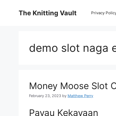
Skip
to
The Knitting Vault
Privacy Polic
content
demo slot naga
Money Moose Slot O
February 23, 2023
by
Matthew Perry
Payau Kekayaan