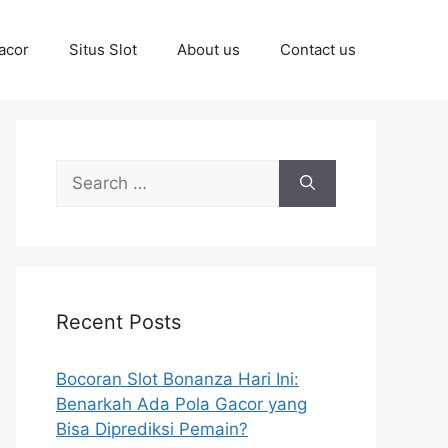
acor
Situs Slot
About us
Contact us
Search
for:
Recent Posts
Bocoran Slot Bonanza Hari Ini:
Benarkah Ada Pola Gacor yang
Bisa Diprediksi Pemain?