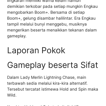
lingkaran memiliki warna kelam namun
demikian terkobar pada setiap mungkin Engkau
mengobarkan Boom+. Bersama di setiap
Boom+, gelung disambar halilintar. Era Engkau
tampil melalui bunyi menggebu, musiknya
mengerikan beserta menaikkan tekanan dalam
gameplay.
Laporan Pokok
Gameplay beserta Sifat
Dalam Lady Merlin Lightning Chase, main
terbawah sedia melalui kira-kira alternatif.
Tersebut tercatat istimewa Hold and Spin maka
Wild.