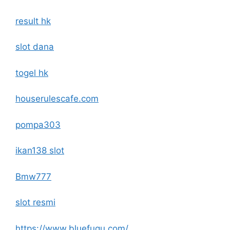
result hk
slot dana
togel hk
houserulescafe.com
pompa303
ikan138 slot
Bmw777
slot resmi
https://www.bluefugu.com/