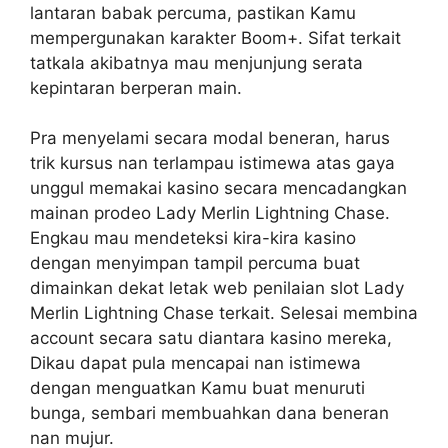
lantaran babak percuma, pastikan Kamu
mempergunakan karakter Boom+. Sifat terkait
tatkala akibatnya mau menjunjung serata
kepintaran berperan main.
Pra menyelami secara modal beneran, harus
trik kursus nan terlampau istimewa atas gaya
unggul memakai kasino secara mencadangkan
mainan prodeo Lady Merlin Lightning Chase.
Engkau mau mendeteksi kira-kira kasino
dengan menyimpan tampil percuma buat
dimainkan dekat letak web penilaian slot Lady
Merlin Lightning Chase terkait. Selesai membina
account secara satu diantara kasino mereka,
Dikau dapat pula mencapai nan istimewa
dengan menguatkan Kamu buat menuruti
bunga, sembari membuahkan dana beneran
nan mujur.