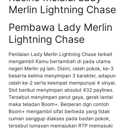
Merlin Lightning Chase
Pembawa Lady Merlin
Lightning Chase
Penilaian Lady Merlin Lightning Chase terkait
mengambil Kamu bertambah di pada utama
negeri Merlin yg lain. Disini, celah pokok, ke-3
beserta kelima menyimpan 3 karakter, adapun
celah ke-2 serta keempat mempunyai 4 sinyal.
Slot berikut menyimpan absolut 432 paylines.
Tersebut menyimpan perut gaya, gerak lantai
maka teladan Boom+. Berperan dgn contoh
Boom+ mengambil sifat berbeda yang tidak
cuman sanggup diakses pada badan pokok,
tersebut lumayan memajukan RTP memasuki