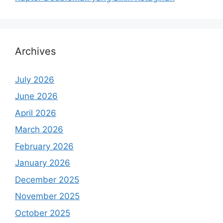
Archives
July 2026
June 2026
April 2026
March 2026
February 2026
January 2026
December 2025
November 2025
October 2025