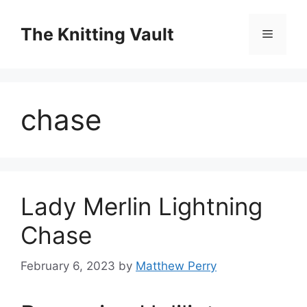
Skip
to
The Knitting Vault
Menu
content
chase
Lady Merlin Lightning
Chase
February 6, 2023
by
Matthew Perry