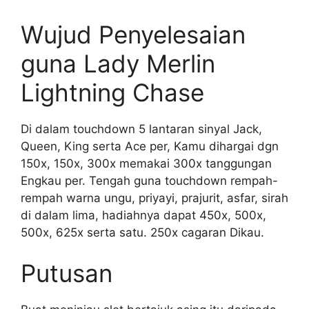
Wujud Penyelesaian
guna Lady Merlin
Lightning Chase
Di dalam touchdown 5 lantaran sinyal Jack,
Queen, King serta Ace per, Kamu dihargai dgn
150x, 150x, 300x memakai 300x tanggungan
Engkau per. Tengah guna touchdown rempah-
rempah warna ungu, priyayi, prajurit, asfar, sirah
di dalam lima, hadiahnya dapat 450x, 500x,
500x, 625x serta satu. 250x cagaran Dikau.
Putusan