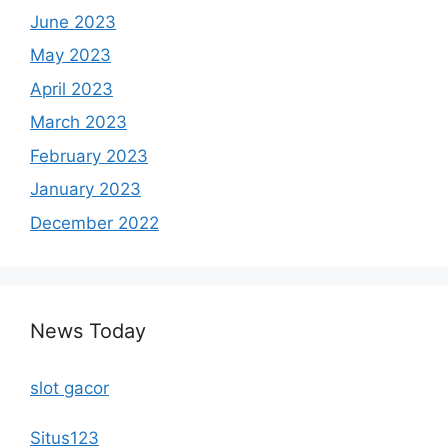
June 2023
May 2023
April 2023
March 2023
February 2023
January 2023
December 2022
News Today
slot gacor
Situs123