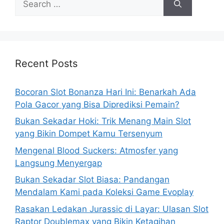
for:
Recent Posts
Bocoran Slot Bonanza Hari Ini: Benarkah Ada
Pola Gacor yang Bisa Diprediksi Pemain?
Bukan Sekadar Hoki: Trik Menang Main Slot
yang Bikin Dompet Kamu Tersenyum
Mengenal Blood Suckers: Atmosfer yang
Langsung Menyergap
Bukan Sekadar Slot Biasa: Pandangan
Mendalam Kami pada Koleksi Game Evoplay
Rasakan Ledakan Jurassic di Layar: Ulasan Slot
Raptor Doublemax yang Bikin Ketagihan