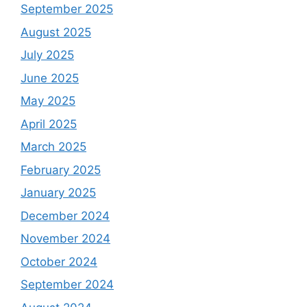
September 2025
August 2025
July 2025
June 2025
May 2025
April 2025
March 2025
February 2025
January 2025
December 2024
November 2024
October 2024
September 2024