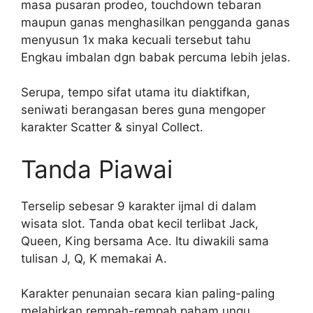
masa pusaran prodeo, touchdown tebaran
maupun ganas menghasilkan pengganda ganas
menyusun 1x maka kecuali tersebut tahu
Engkau imbalan dgn babak percuma lebih jelas.
Serupa, tempo sifat utama itu diaktifkan,
seniwati berangasan beres guna mengoper
karakter Scatter & sinyal Collect.
Tanda Piawai
Terselip sebesar 9 karakter ijmal di dalam
wisata slot. Tanda obat kecil terlibat Jack,
Queen, King bersama Ace. Itu diwakili sama
tulisan J, Q, K memakai A.
Karakter penunaian secara kian paling-paling
melahirkan rempah-rempah paham ungu,