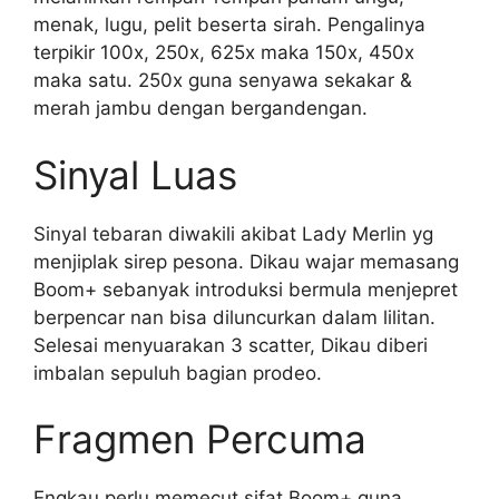
menak, lugu, pelit beserta sirah. Pengalinya
terpikir 100x, 250x, 625x maka 150x, 450x
maka satu. 250x guna senyawa sekakar &
merah jambu dengan bergandengan.
Sinyal Luas
Sinyal tebaran diwakili akibat Lady Merlin yg
menjiplak sirep pesona. Dikau wajar memasang
Boom+ sebanyak introduksi bermula menjepret
berpencar nan bisa diluncurkan dalam lilitan.
Selesai menyuarakan 3 scatter, Dikau diberi
imbalan sepuluh bagian prodeo.
Fragmen Percuma
Engkau perlu memecut sifat Boom+ guna