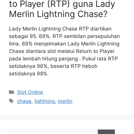
to Player (RTP) guna Lady
Merlin Lightning Chase?
Lady Merlin Lightning Chase RTP diartikan
sebagai 95. 69%. RTP sembilan persepuluhan
lima. 69% menjelmakan Lady Merlin Lightning
Chase diantara slot melalui Return to Player
pada lembah hitung panjang . Pukul rata RTP
setidaknya 96%, beserta RTP heboh
setidaknya 98%.
Categories
Slot Online
Tags
chase
,
lightning
,
merlin
Search