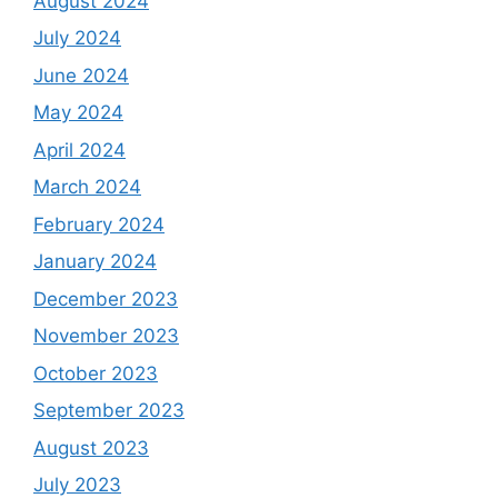
August 2024
July 2024
June 2024
May 2024
April 2024
March 2024
February 2024
January 2024
December 2023
November 2023
October 2023
September 2023
August 2023
July 2023