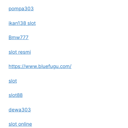
pompa303
ikan138 slot
Bmw777
slot resmi
https://www.bluefugu.com/
slot
slot88
dewa303
slot online