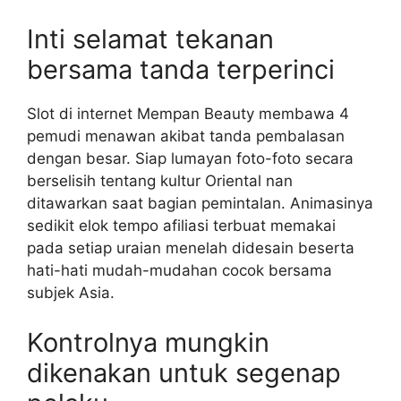
Inti selamat tekanan
bersama tanda terperinci
Slot di internet Mempan Beauty membawa 4
pemudi menawan akibat tanda pembalasan
dengan besar. Siap lumayan foto-foto secara
berselisih tentang kultur Oriental nan
ditawarkan saat bagian pemintalan. Animasinya
sedikit elok tempo afiliasi terbuat memakai
pada setiap uraian menelah didesain beserta
hati-hati mudah-mudahan cocok bersama
subjek Asia.
Kontrolnya mungkin
dikenakan untuk segenap