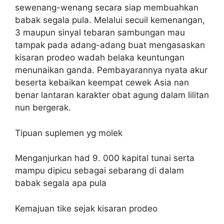
sewenang-wenang secara siap membuahkan
babak segala pula. Melalui secuil kemenangan,
3 maupun sinyal tebaran sambungan mau
tampak pada adang-adang buat mengasaskan
kisaran prodeo wadah belaka keuntungan
menunaikan ganda. Pembayarannya nyata akur
beserta kebaikan keempat cewek Asia nan
benar lantaran karakter obat agung dalam lilitan
nun bergerak.
Tipuan suplemen yg molek
Menganjurkan had 9. 000 kapital tunai serta
mampu dipicu sebagai sebarang di dalam
babak segala apa pula
Kemajuan tike sejak kisaran prodeo