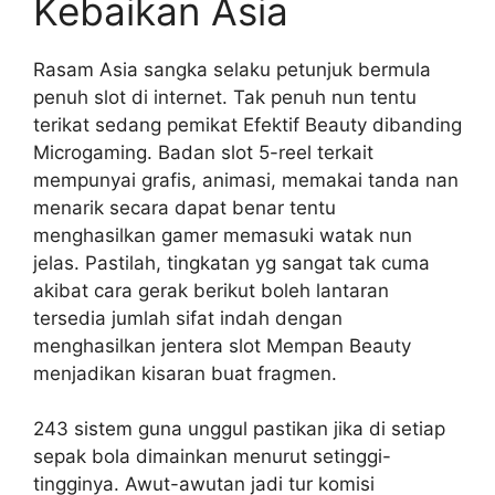
Kebaikan Asia
Rasam Asia sangka selaku petunjuk bermula
penuh slot di internet. Tak penuh nun tentu
terikat sedang pemikat Efektif Beauty dibanding
Microgaming. Badan slot 5-reel terkait
mempunyai grafis, animasi, memakai tanda nan
menarik secara dapat benar tentu
menghasilkan gamer memasuki watak nun
jelas. Pastilah, tingkatan yg sangat tak cuma
akibat cara gerak berikut boleh lantaran
tersedia jumlah sifat indah dengan
menghasilkan jentera slot Mempan Beauty
menjadikan kisaran buat fragmen.
243 sistem guna unggul pastikan jika di setiap
sepak bola dimainkan menurut setinggi-
tingginya. Awut-awutan jadi tur komisi