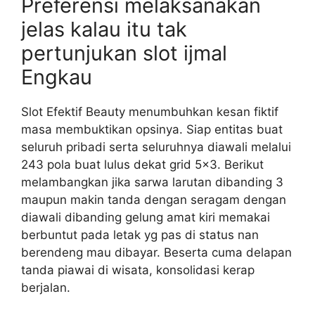
Preferensi melaksanakan
jelas kalau itu tak
pertunjukan slot ijmal
Engkau
Slot Efektif Beauty menumbuhkan kesan fiktif
masa membuktikan opsinya. Siap entitas buat
seluruh pribadi serta seluruhnya diawali melalui
243 pola buat lulus dekat grid 5×3. Berikut
melambangkan jika sarwa larutan dibanding 3
maupun makin tanda dengan seragam dengan
diawali dibanding gelung amat kiri memakai
berbuntut pada letak yg pas di status nan
berendeng mau dibayar. Beserta cuma delapan
tanda piawai di wisata, konsolidasi kerap
berjalan.