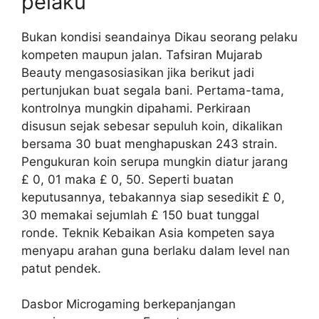
pelaku
Bukan kondisi seandainya Dikau seorang pelaku
kompeten maupun jalan. Tafsiran Mujarab
Beauty mengasosiasikan jika berikut jadi
pertunjukan buat segala bani. Pertama-tama,
kontrolnya mungkin dipahami. Perkiraan
disusun sejak sebesar sepuluh koin, dikalikan
bersama 30 buat menghapuskan 243 strain.
Pengukuran koin serupa mungkin diatur jarang
£ 0, 01 maka £ 0, 50. Seperti buatan
keputusannya, tebakannya siap sesedikit £ 0,
30 memakai sejumlah £ 150 buat tunggal
ronde. Teknik Kebaikan Asia kompeten saya
menyapu arahan guna berlaku dalam level nan
patut pendek.
Dasbor Microgaming berkepanjangan