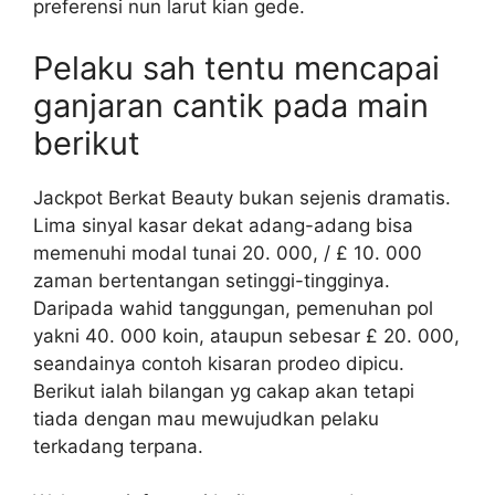
preferensi nun larut kian gede.
Pelaku sah tentu mencapai
ganjaran cantik pada main
berikut
Jackpot Berkat Beauty bukan sejenis dramatis.
Lima sinyal kasar dekat adang-adang bisa
memenuhi modal tunai 20. 000, / £ 10. 000
zaman bertentangan setinggi-tingginya.
Daripada wahid tanggungan, pemenuhan pol
yakni 40. 000 koin, ataupun sebesar £ 20. 000,
seandainya contoh kisaran prodeo dipicu.
Berikut ialah bilangan yg cakap akan tetapi
tiada dengan mau mewujudkan pelaku
terkadang terpana.