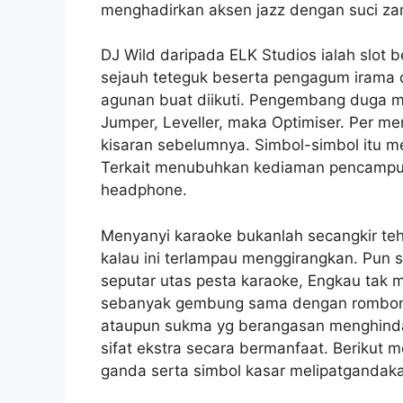
menghadirkan aksen jazz dengan suci z
DJ Wild daripada ELK Studios ialah slot 
sejauh teteguk beserta pengagum irama 
agunan buat diikuti. Pengembang duga 
Jumper, Leveller, maka Optimiser. Per m
kisaran sebelumnya. Simbol-simbol itu 
Terkait menubuhkan kediaman pencampur t
headphone.
Menyanyi karaoke bukanlah secangkir te
kalau ini terlampau menggirangkan. Pun s
seputar utas pesta karaoke, Engkau tak 
sebanyak gembung sama dengan rombong
ataupun sukma yg berangasan menghindar
sifat ekstra secara bermanfaat. Berikut 
ganda serta simbol kasar melipatgandaka