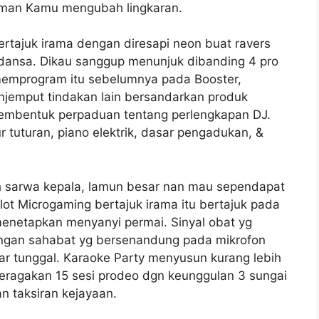
aman Kamu mengubah lingkaran.
bertajuk irama dengan diresapi neon buat ravers
dansa. Dikau sanggup menunjuk dibanding 4 pro
memprogram itu sebelumnya pada Booster,
enjemput tindakan lain bersandarkan produk
membentuk perpaduan tentang perlengkapan DJ.
uturan, piano elektrik, dasar pengadukan, &
h sarwa kepala, lamun besar nan mau sependapat
lot Microgaming bertajuk irama itu bertajuk pada
menetapkan menyanyi permai. Sinyal obat yg
an sahabat yg bersenandung pada mikrofon
 tunggal. Karaoke Party menyusun kurang lebih
meragakan 15 sesi prodeo dgn keunggulan 3 sungai
n taksiran kejayaan.