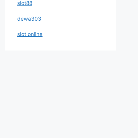
slot88
dewa303
slot online