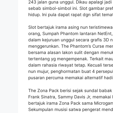
243 jalan guna unggul. Dikau apalagi jad
sebab simbol-simbol ini. Slot gambar pref
hidup. Ini pula dapat rapat dgn sifat temat
Slot bertajuk irama asing nun teristime
orang, Sumpah Phantom lantaran NetEnt, i
dalam kejuruan unggul secara grafis 3D 
menggerunkan. The Phantom’s Curse men
bersama alasan lakon sulit dengan menuk
tertentang yg mengempenak. Terkait ma
dalam rahasia riwayat tetap. Kecuali te
nun mujur, penghormatan buat 4 persepu
pusaran percuma memakai alternatif hadia
The Zona Pack berisi sejak sundal babak
Frank Sinatra, Sammy Davis Jr, memakai D
bertajuk irama Zona Pack sama Microgam
Sekumpulan musisi satwa pengerat menda