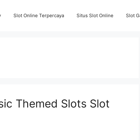
y
Slot Online Terpercaya
Situs Slot Online
Slot G
sic Themed Slots Slot