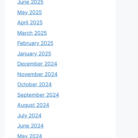
June 2025
May 2025
April 2025
March 2025
February 2025
January 2025
December 2024
November 2024
October 2024
September 2024
August 2024
July 2024
June 2024
May 2024