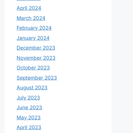
April 2024
March 2024
February 2024
January 2024
December 2023
November 2023
October 2023
September 2023
August 2023
July 2023
June 2023
May 2023
April 2023