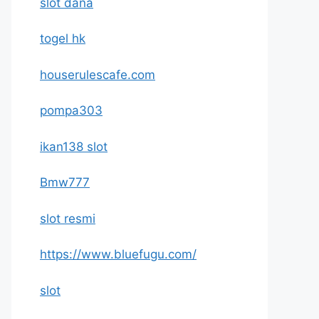
slot dana
togel hk
houserulescafe.com
pompa303
ikan138 slot
Bmw777
slot resmi
https://www.bluefugu.com/
slot