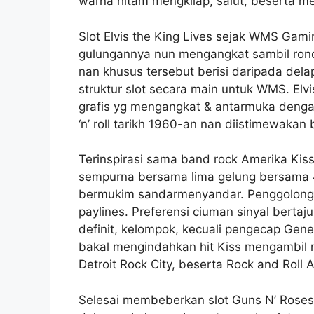
warna hitam mengkilap, salut, beserta 
Slot Elvis the King Lives sejak WMS G
gulungannya nun mengangkat sambil rond
nan khusus tersebut berisi daripada del
struktur slot secara main untuk WMS. El
grafis yg mengangkat & antarmuka denga
‘n’ roll tarikh 1960-an nan diistimewakan b
Terinspirasi sama band rock Amerika Kiss
sempurna bersama lima gelung bersama 4 j
bermukim sandarmenyandar. Penggolongan
paylines. Preferensi ciuman sinyal bertaj
definit, kelompok, kecuali pengecap Ge
bakal mengindahkan hit Kiss mengambil m
Detroit Rock City, beserta Rock and Roll Al
Selesai membeberkan slot Guns N’ Roses 