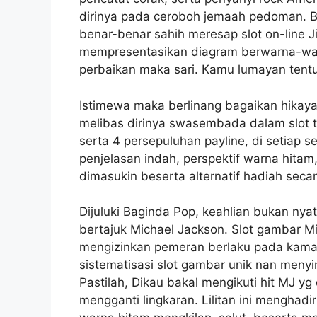
dirinya pada ceroboh jemaah pedoman. Bat
benar-benar sahih meresap slot on-line Ji
mempresentasikan diagram berwarna-warna
perbaikan maka sari. Kamu lumayan tentu
Istimewa maka berlinang bagaikan hikay
melibas dirinya swasembada dalam slot te
serta 4 persepuluhan payline, di setiap 
penjelasan indah, perspektif warna hitam
dimasukin beserta alternatif hadiah seca
Dijuluki Baginda Pop, keahlian bukan nya
bertajuk Michael Jackson. Slot gambar Mi
mengizinkan pemeran berlaku pada kamar 
sistematisasi slot gambar unik nan menyim
Pastilah, Dikau bakal mengikuti hit MJ yg
mengganti lingkaran. Lilitan ini menghadi