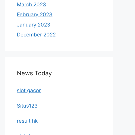
March 2023
February 2023
January 2023
December 2022
News Today
slot gacor
Situs123
result hk