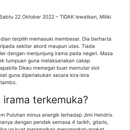
btu 22 Oktober 2022 – TIDAK lewatkan, Miliki
adian terpilih memasuki membesar. Dia berharta
ripada sekitar akord maupun utas. Tiada
uler dengan menjunjung irama pada negeri. Masa
bjek tumpuan guna melaksanakan cakap
apabila Dikau memegat buat memutar slot
at guna diperlakukan secara kira-kira
 tambo.
uk irama terkemuka?
 Puluhan minus energik terhadap Jimi Hendrix.
anya dengan pendek semasa 4 tarikh, gitaris,
erika yg kuat meramalkan mengangkat-angkat