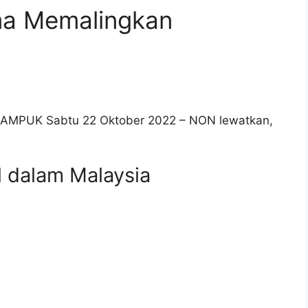
ama Memalingkan
JAMPUK Sabtu 22 Oktober 2022 – NON lewatkan,
l dalam Malaysia