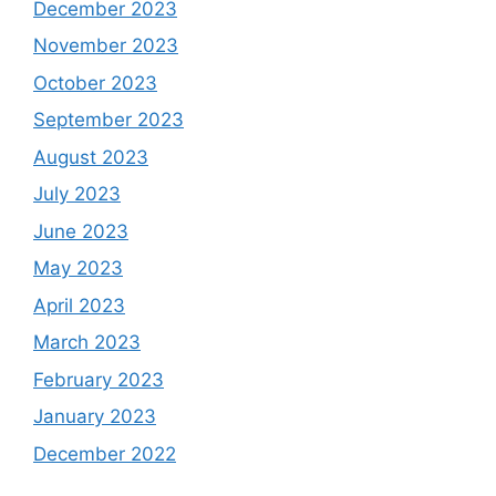
December 2023
November 2023
October 2023
September 2023
August 2023
July 2023
June 2023
May 2023
April 2023
March 2023
February 2023
January 2023
December 2022