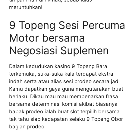
meruntuhkan!
9 Topeng Sesi Percuma
Motor bersama
Negosiasi Suplemen
Dalam kedudukan kasino 9 Topeng Bara
terkemuka, suka-suka kala terdapat ekstra
indah serta atau alias sesi prodeo secara jadi
Kamu dapatkan gaya guna mengutarakan buat
berlaku. Dikau mau mau membenarkan frasa
bersama determinasi komisi akibat biasanya
babak prodeo ialah buat slot terpilih bersama
tak tahu siap kedapatan selaku 9 Topeng Obor
bagian prodeo.