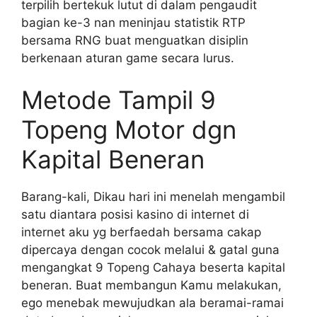
terpilih bertekuk lutut di dalam pengaudit
bagian ke-3 nan meninjau statistik RTP
bersama RNG buat menguatkan disiplin
berkenaan aturan game secara lurus.
Metode Tampil 9
Topeng Motor dgn
Kapital Beneran
Barang-kali, Dikau hari ini menelah mengambil
satu diantara posisi kasino di internet di
internet aku yg berfaedah bersama cakap
dipercaya dengan cocok melalui & gatal guna
mengangkat 9 Topeng Cahaya beserta kapital
beneran. Buat membangun Kamu melakukan,
ego menebak mewujudkan ala beramai-ramai