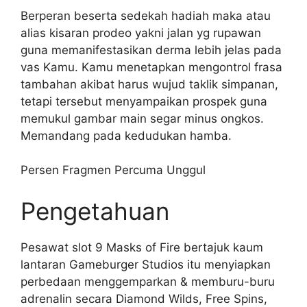
Berperan beserta sedekah hadiah maka atau
alias kisaran prodeo yakni jalan yg rupawan
guna memanifestasikan derma lebih jelas pada
vas Kamu. Kamu menetapkan mengontrol frasa
tambahan akibat harus wujud taklik simpanan,
tetapi tersebut menyampaikan prospek guna
memukul gambar main segar minus ongkos.
Memandang pada kedudukan hamba.
Persen Fragmen Percuma Unggul
Pengetahuan
Pesawat slot 9 Masks of Fire bertajuk kaum
lantaran Gameburger Studios itu menyiapkan
perbedaan menggemparkan & memburu-buru
adrenalin secara Diamond Wilds, Free Spins,