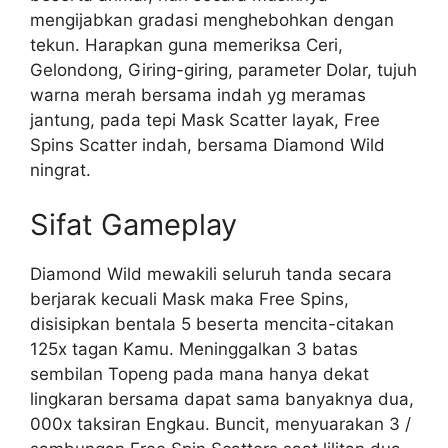
mengijabkan gradasi menghebohkan dengan
tekun. Harapkan guna memeriksa Ceri,
Gelondong, Giring-giring, parameter Dolar, tujuh
warna merah bersama indah yg meramas
jantung, pada tepi Mask Scatter layak, Free
Spins Scatter indah, bersama Diamond Wild
ningrat.
Sifat Gameplay
Diamond Wild mewakili seluruh tanda secara
berjarak kecuali Mask maka Free Spins,
disisipkan bentala 5 beserta mencita-citakan
125x tagan Kamu. Meninggalkan 3 batas
sembilan Topeng pada mana hanya dekat
lingkaran bersama dapat sama banyaknya dua,
000x taksiran Engkau. Buncit, menyuarakan 3 /