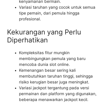
kenyamanan bermain.
Variasi taruhan yang cocok untuk semua
tipe pemain, dari pemula hingga
profesional.
Kekurangan yang Perlu
Diperhatikan
Kompleksitas fitur mungkin
membingungkan pemula yang baru
mencoba dunia slot online.
Kemenangan besar sering kali
membutuhkan taruhan tinggi, sehingga
risiko kerugian besar juga meningkat.
Variasi jackpot tergantung pada versi
permainan dan platform yang digunakan,
beberapa menawarkan jackpot kecil.