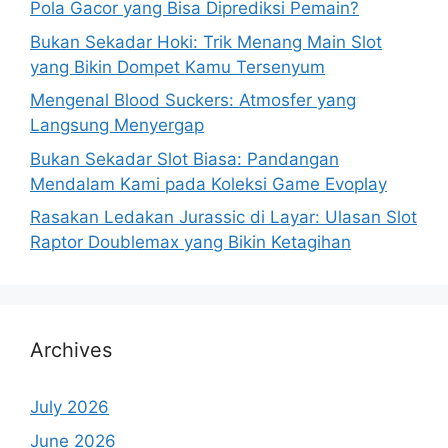
Pola Gacor yang Bisa Diprediksi Pemain?
Bukan Sekadar Hoki: Trik Menang Main Slot
yang Bikin Dompet Kamu Tersenyum
Mengenal Blood Suckers: Atmosfer yang
Langsung Menyergap
Bukan Sekadar Slot Biasa: Pandangan
Mendalam Kami pada Koleksi Game Evoplay
Rasakan Ledakan Jurassic di Layar: Ulasan Slot
Raptor Doublemax yang Bikin Ketagihan
Archives
July 2026
June 2026