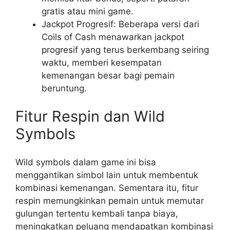
gratis atau mini game.
Jackpot Progresif: Beberapa versi dari
Coils of Cash menawarkan jackpot
progresif yang terus berkembang seiring
waktu, memberi kesempatan
kemenangan besar bagi pemain
beruntung.
Fitur Respin dan Wild
Symbols
Wild symbols dalam game ini bisa
menggantikan simbol lain untuk membentuk
kombinasi kemenangan. Sementara itu, fitur
respin memungkinkan pemain untuk memutar
gulungan tertentu kembali tanpa biaya,
meningkatkan peluang mendapatkan kombinasi