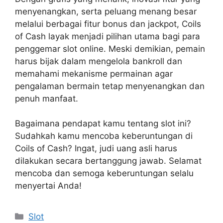
menyenangkan, serta peluang menang besar
melalui berbagai fitur bonus dan jackpot, Coils
of Cash layak menjadi pilihan utama bagi para
penggemar slot online. Meski demikian, pemain
harus bijak dalam mengelola bankroll dan
memahami mekanisme permainan agar
pengalaman bermain tetap menyenangkan dan
penuh manfaat.
Bagaimana pendapat kamu tentang slot ini?
Sudahkah kamu mencoba keberuntungan di
Coils of Cash? Ingat, judi uang asli harus
dilakukan secara bertanggung jawab. Selamat
mencoba dan semoga keberuntungan selalu
menyertai Anda!
Categories
Slot