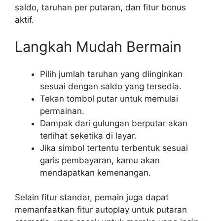
saldo, taruhan per putaran, dan fitur bonus
aktif.
Langkah Mudah Bermain
Pilih jumlah taruhan yang diinginkan
sesuai dengan saldo yang tersedia.
Tekan tombol putar untuk memulai
permainan.
Dampak dari gulungan berputar akan
terlihat seketika di layar.
Jika simbol tertentu terbentuk sesuai
garis pembayaran, kamu akan
mendapatkan kemenangan.
Selain fitur standar, pemain juga dapat
memanfaatkan fitur autoplay untuk putaran