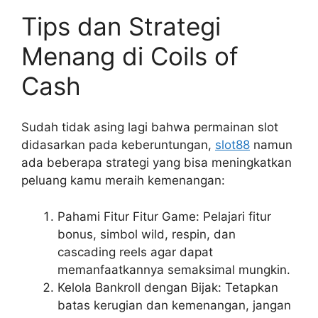
Tips dan Strategi
Menang di Coils of
Cash
Sudah tidak asing lagi bahwa permainan slot
didasarkan pada keberuntungan,
slot88
namun
ada beberapa strategi yang bisa meningkatkan
peluang kamu meraih kemenangan:
Pahami Fitur Fitur Game: Pelajari fitur
bonus, simbol wild, respin, dan
cascading reels agar dapat
memanfaatkannya semaksimal mungkin.
Kelola Bankroll dengan Bijak: Tetapkan
batas kerugian dan kemenangan, jangan