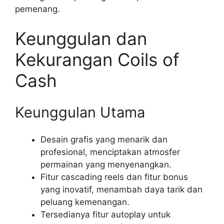
pemenang.
Keunggulan dan
Kekurangan Coils of
Cash
Keunggulan Utama
Desain grafis yang menarik dan
profesional, menciptakan atmosfer
permainan yang menyenangkan.
Fitur cascading reels dan fitur bonus
yang inovatif, menambah daya tarik dan
peluang kemenangan.
Tersedianya fitur autoplay untuk