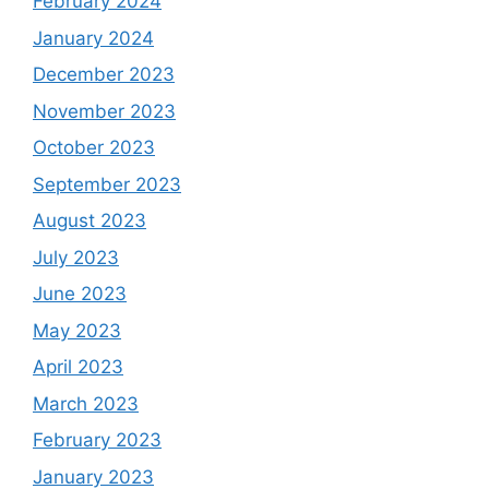
February 2024
January 2024
December 2023
November 2023
October 2023
September 2023
August 2023
July 2023
June 2023
May 2023
April 2023
March 2023
February 2023
January 2023