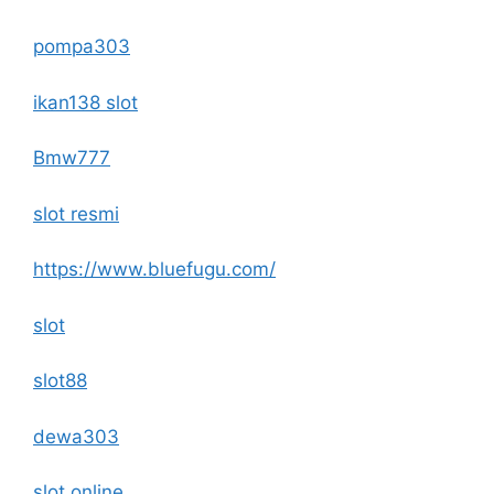
pompa303
ikan138 slot
Bmw777
slot resmi
https://www.bluefugu.com/
slot
slot88
dewa303
slot online