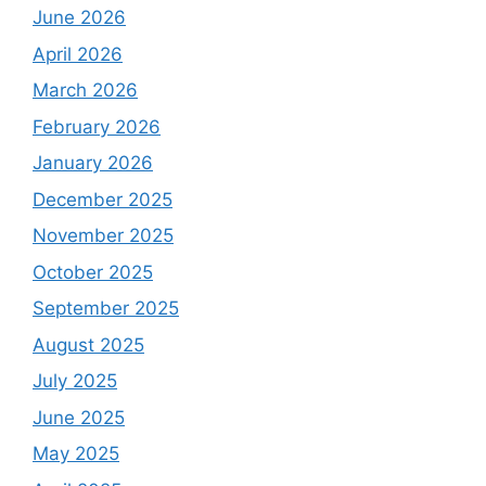
June 2026
April 2026
March 2026
February 2026
January 2026
December 2025
November 2025
October 2025
September 2025
August 2025
July 2025
June 2025
May 2025