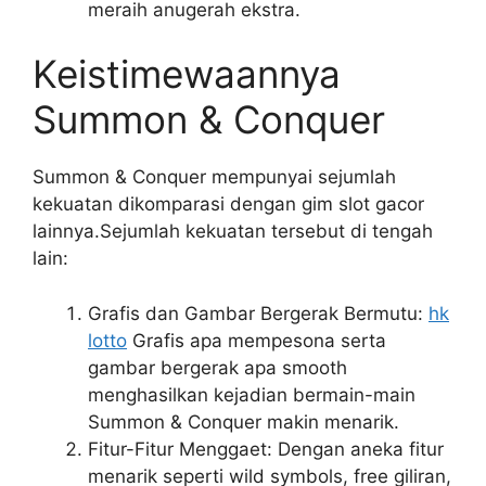
meraih anugerah ekstra.
Keistimewaannya
Summon & Conquer
Summon & Conquer mempunyai sejumlah
kekuatan dikomparasi dengan gim slot gacor
lainnya.Sejumlah kekuatan tersebut di tengah
lain:
Grafis dan Gambar Bergerak Bermutu:
hk
lotto
Grafis apa mempesona serta
gambar bergerak apa smooth
menghasilkan kejadian bermain-main
Summon & Conquer makin menarik.
Fitur-Fitur Menggaet: Dengan aneka fitur
menarik seperti wild symbols, free giliran,