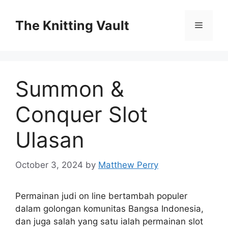
Skip
to
The Knitting Vault
Menu
content
Summon &
Conquer Slot
Ulasan
October 3, 2024
by
Matthew Perry
Permainan judi on line bertambah populer
dalam golongan komunitas Bangsa Indonesia,
dan juga salah yang satu ialah permainan slot