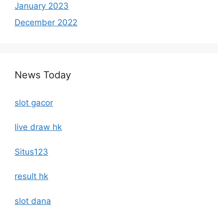
January 2023
December 2022
News Today
slot gacor
live draw hk
Situs123
result hk
slot dana