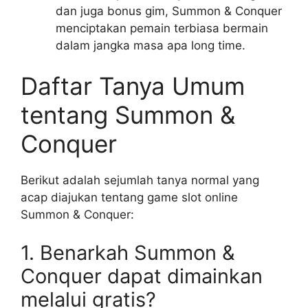
dan juga bonus gim, Summon & Conquer
menciptakan pemain terbiasa bermain
dalam jangka masa apa long time.
Daftar Tanya Umum
tentang Summon &
Conquer
Berikut adalah sejumlah tanya normal yang
acap diajukan tentang game slot online
Summon & Conquer:
1. Benarkah Summon &
Conquer dapat dimainkan
melalui gratis?