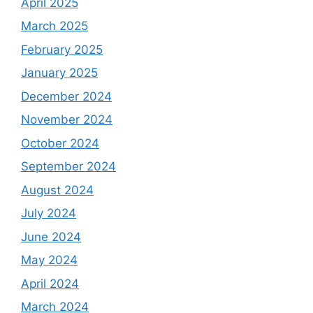
April 2025
March 2025
February 2025
January 2025
December 2024
November 2024
October 2024
September 2024
August 2024
July 2024
June 2024
May 2024
April 2024
March 2024