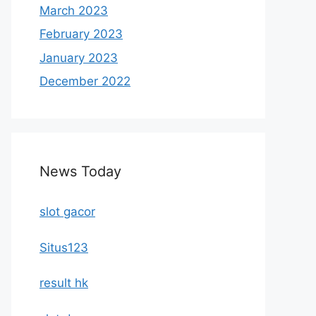
March 2023
February 2023
January 2023
December 2022
News Today
slot gacor
Situs123
result hk