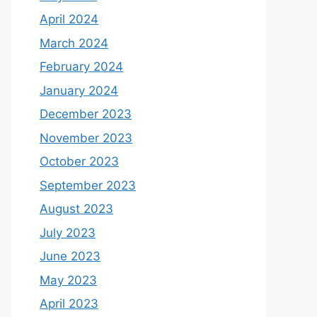
April 2024
March 2024
February 2024
January 2024
December 2023
November 2023
October 2023
September 2023
August 2023
July 2023
June 2023
May 2023
April 2023