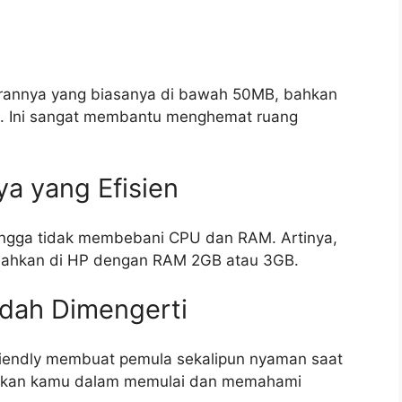
urannya yang biasanya di bawah 50MB, bahkan
. Ini sangat membantu menghemat ruang
a yang Efisien
ingga tidak membebani CPU dan RAM. Artinya,
 bahkan di HP dengan RAM 2GB atau 3GB.
dah Dimengerti
riendly membuat pemula sekalipun nyaman saat
hkan kamu dalam memulai dan memahami