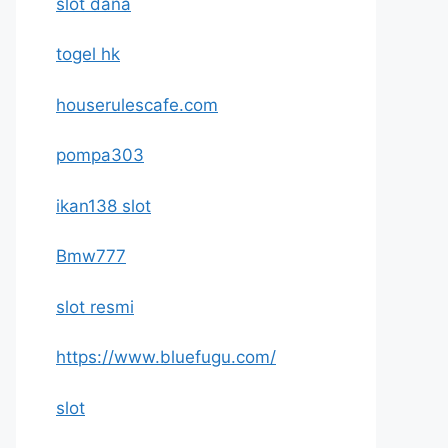
slot dana
togel hk
houserulescafe.com
pompa303
ikan138 slot
Bmw777
slot resmi
https://www.bluefugu.com/
slot