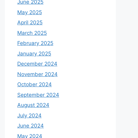
June 2025
May 2025
April 2025
March 2025
February 2025
January 2025
December 2024
November 2024
October 2024
September 2024
August 2024
July 2024
June 2024
May 2024