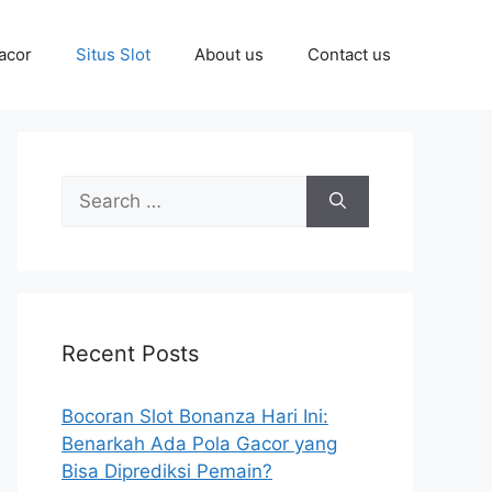
acor
Situs Slot
About us
Contact us
Search
for:
Recent Posts
Bocoran Slot Bonanza Hari Ini:
Benarkah Ada Pola Gacor yang
Bisa Diprediksi Pemain?