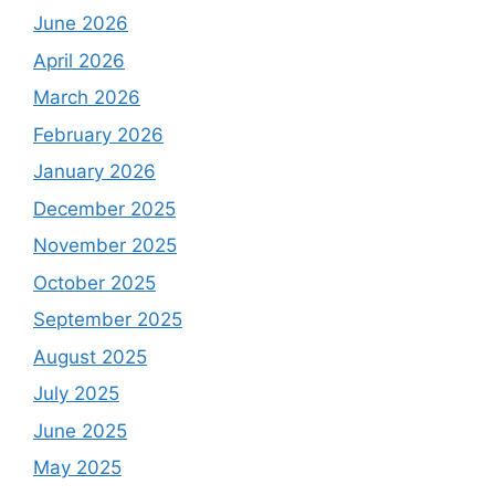
June 2026
April 2026
March 2026
February 2026
January 2026
December 2025
November 2025
October 2025
September 2025
August 2025
July 2025
June 2025
May 2025