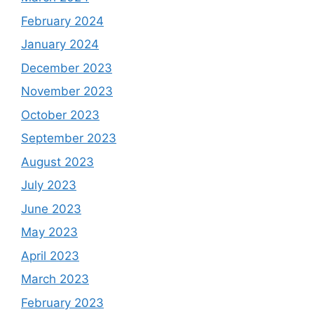
February 2024
January 2024
December 2023
November 2023
October 2023
September 2023
August 2023
July 2023
June 2023
May 2023
April 2023
March 2023
February 2023