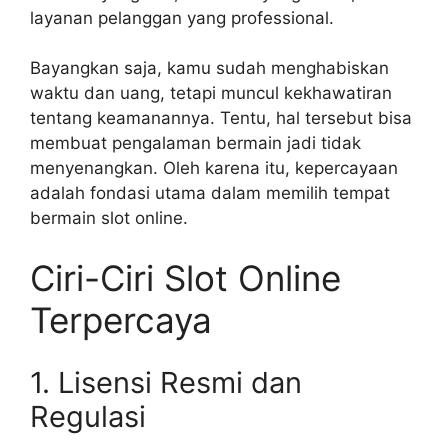
layanan pelanggan yang professional.
Bayangkan saja, kamu sudah menghabiskan
waktu dan uang, tetapi muncul kekhawatiran
tentang keamanannya. Tentu, hal tersebut bisa
membuat pengalaman bermain jadi tidak
menyenangkan. Oleh karena itu, kepercayaan
adalah fondasi utama dalam memilih tempat
bermain slot online.
Ciri-Ciri Slot Online
Terpercaya
1. Lisensi Resmi dan
Regulasi