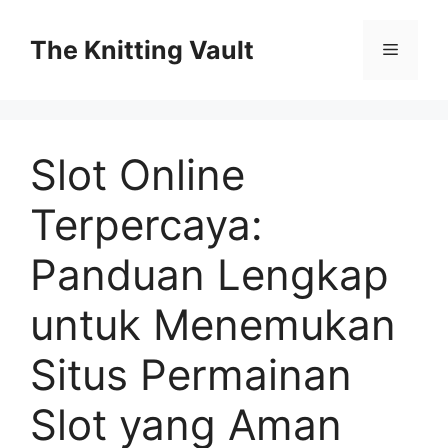
Skip
to
The Knitting Vault
Menu
content
Slot Online
Terpercaya:
Panduan Lengkap
untuk Menemukan
Situs Permainan
Slot yang Aman