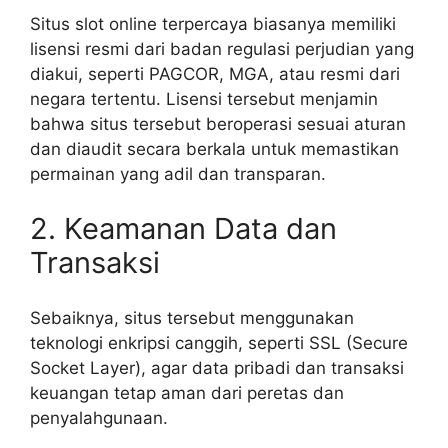
Situs slot online terpercaya biasanya memiliki
lisensi resmi dari badan regulasi perjudian yang
diakui, seperti PAGCOR, MGA, atau resmi dari
negara tertentu. Lisensi tersebut menjamin
bahwa situs tersebut beroperasi sesuai aturan
dan diaudit secara berkala untuk memastikan
permainan yang adil dan transparan.
2. Keamanan Data dan
Transaksi
Sebaiknya, situs tersebut menggunakan
teknologi enkripsi canggih, seperti SSL (Secure
Socket Layer), agar data pribadi dan transaksi
keuangan tetap aman dari peretas dan
penyalahgunaan.