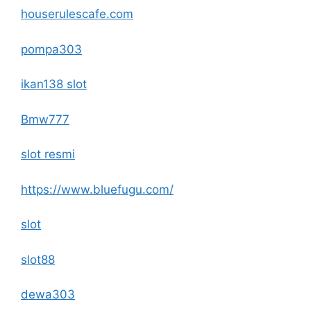
houserulescafe.com
pompa303
ikan138 slot
Bmw777
slot resmi
https://www.bluefugu.com/
slot
slot88
dewa303