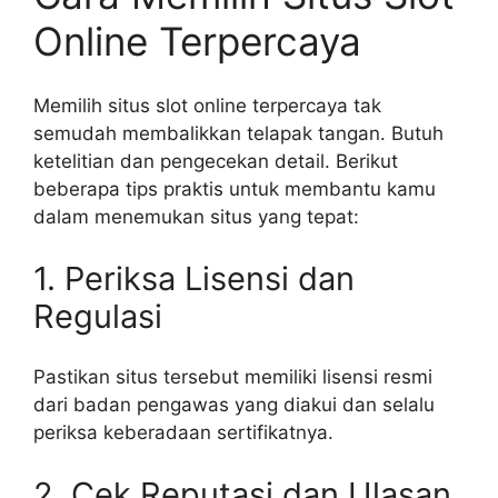
Online Terpercaya
Memilih situs slot online terpercaya tak
semudah membalikkan telapak tangan. Butuh
ketelitian dan pengecekan detail. Berikut
beberapa tips praktis untuk membantu kamu
dalam menemukan situs yang tepat:
1. Periksa Lisensi dan
Regulasi
Pastikan situs tersebut memiliki lisensi resmi
dari badan pengawas yang diakui dan selalu
periksa keberadaan sertifikatnya.
2. Cek Reputasi dan Ulasan