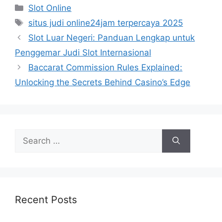
Categories
Slot Online
Tags
situs judi online24jam terpercaya 2025
Slot Luar Negeri: Panduan Lengkap untuk
Penggemar Judi Slot Internasional
Baccarat Commission Rules Explained:
Unlocking the Secrets Behind Casino’s Edge
Search
for:
Recent Posts