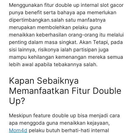
Menggunakan fitur double up internal slot gacor
punya benefit serta bahaya apa memerlukan
dipertimbangkan.salah satu manfaatnya
merupakan membolehkan pelaku guna
menaikkan keberhasilan orang-orang itu melalui
penting dalam masa singkat. Akan Tetapi, pada
sisi lainnya, risikonya ialah partisipan juga
mampu kehilangan kemenangan mereka semua
lebih awal apabila tebakannya salah.
Kapan Sebaiknya
Memanfaatkan Fitur Double
Up?
Meskipun feature double up bisa menjadi cara
apa menggoda guna menaikkan kejayaan,
Mom4d
pelaku butuh berhati-hati internal